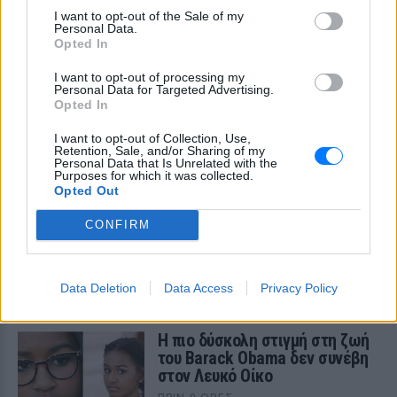
εξαιρετικά αυστηρά μέτρα για την
I want to opt-out of the Sale of my
προστασία της ιδιωτικής ζωής του
Personal Data.
ζευγαριού
Opted In
I want to opt-out of processing my
Personal Data for Targeted Advertising.
Opted In
I want to opt-out of Collection, Use,
Retention, Sale, and/or Sharing of my
Personal Data that Is Unrelated with the
Purposes for which it was collected.
Πού εξαφανίστηκε η Dido; Η τραγουδίστρια
Opted Out
που πούλησε 40 εκ. δίσκους άφησε τη δόξα
και άλλαξε ζωή
CONFIRM
Με επιτυχίες όπως τα «Thank You», «White Flag» και τη
θρυλική συνεργασία της με τον Eminem στο «Stan», η Dido
έγινε μία από τις μεγαλύτερες ποπ σταρ των 00s
Data Deletion
Data Access
Privacy Policy
ΠΡΙΝ 9 ΏΡΕΣ
Η πιο δύσκολη στιγμή στη ζωή
του Barack Obama δεν συνέβη
στον Λευκό Οίκο