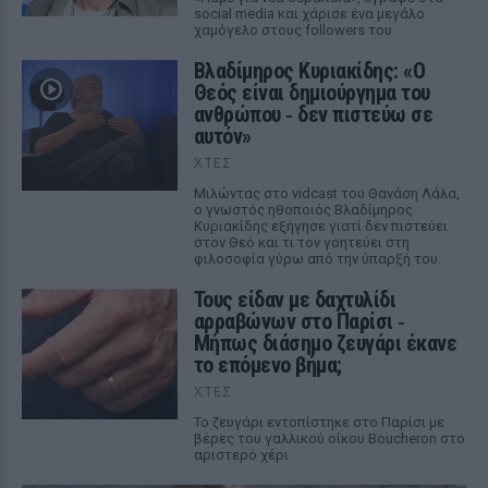
social media και χάρισε ένα μεγάλο
χαμόγελο στους followers του
Βλαδίμηρος Κυριακίδης: «Ο
Θεός είναι δημιούργημα του
ανθρώπου ‑ δεν πιστεύω σε
αυτόν»
ΧΤΕΣ
Μιλώντας στο vidcast του Θανάση Λάλα,
ο γνωστός ηθοποιός Βλαδίμηρος
Κυριακίδης εξήγησε γιατί δεν πιστεύει
στον Θεό και τι τον γοητεύει στη
φιλοσοφία γύρω από την ύπαρξή του.
Τους είδαν με δαχτυλίδι
αρραβώνων στο Παρίσι ‑
Μήπως διάσημο ζευγάρι έκανε
το επόμενο βήμα;
ΧΤΕΣ
Το ζευγάρι εντοπίστηκε στο Παρίσι με
βέρες του γαλλικού οίκου Boucheron στο
αριστερό χέρι