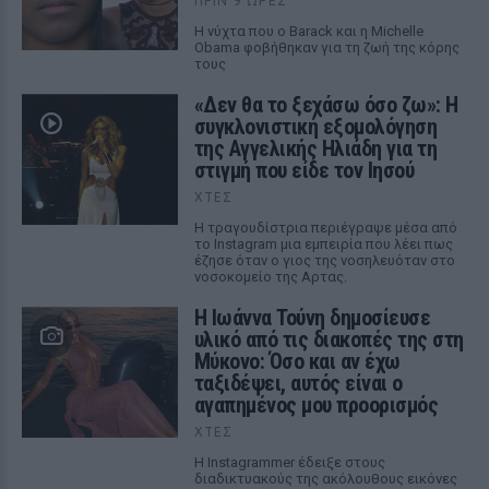
ΠΡΙΝ 9 ΏΡΕΣ
Η νύχτα που ο Barack και η Michelle
Obama φοβήθηκαν για τη ζωή της κόρης
τους
«Δεν θα το ξεχάσω όσο ζω»: Η
συγκλονιστική εξομολόγηση
της Αγγελικής Ηλιάδη για τη
στιγμή που είδε τον Ιησού
ΧΤΕΣ
Η τραγουδίστρια περιέγραψε μέσα από
το Instagram μια εμπειρία που λέει πως
έζησε όταν ο γιος της νοσηλευόταν στο
νοσοκομείο της Αρτας.
Η Ιωάννα Τούνη δημοσίευσε
υλικό από τις διακοπές της στη
Μύκονο: Όσο και αν έχω
ταξιδέψει, αυτός είναι ο
αγαπημένος μου προορισμός
ΧΤΕΣ
Η Instagrammer έδειξε στους
διαδικτυακούς της ακόλουθους εικόνες