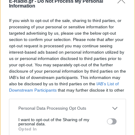
E-Radio.gr -
Do Not Process My Personal
αυτό;»
Information
ΠΡΙΝ 9 ΏΡΕΣ
If you wish to opt-out of the sale, sharing to third parties, or
Απρόσμενη αντίδραση στη σκηνή από την
Ιουλία Καλλιμάνη: θαμώνας της πετούσε
processing of your personal or sensitive information for
με δύναμη λουλούδια μαζί με τα πανέρια
targeted advertising by us, please use the below opt-out
και η τραγουδίστρια ανταπέδωσε
αμέσως.
section to confirm your selection. Please note that after your
opt-out request is processed you may continue seeing
«Τα κάνετε κάφρους και κτήνη
interest-based ads based on personal information utilized by
χωρίς ενσυναίσθηση»: Ο Τάσος
us or personal information disclosed to third parties prior to
Δούσης...δικάζει
your opt-out. You may separately opt-out of the further
ΠΡΙΝ 9 ΏΡΕΣ
disclosure of your personal information by third parties on the
IAB’s list of downstream participants. This information may
Αφορμή στάθηκαν δύο πραγματικά
περιστατικά των καλοκαιρινών
also be disclosed by us to third parties on the
IAB’s List of
διακοπών
Downstream Participants
that may further disclose it to other
third parties.
Μυστική γαμήλια γιορτή για
πασίγνωστο ζευγάρι σε
Personal Data Processing Opt Outs
πολυτελές κτήμα με
απαγόρευση κινητών
I want to opt-out of the Sharing of my
personal data.
ΠΡΙΝ 9 ΏΡΕΣ
Opted In
Η εκδήλωση διοργανώθηκε με