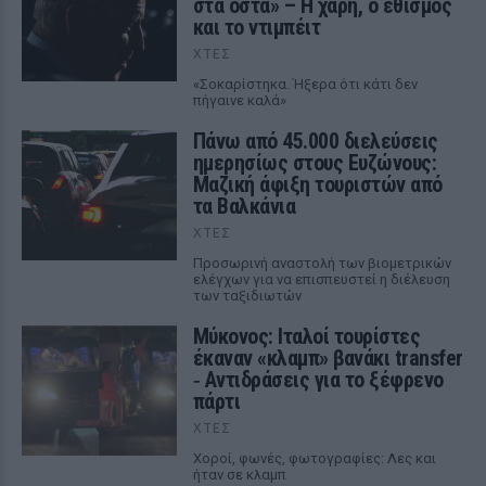
στα οστά» – Η χάρη, ο εθισμός
και το ντιμπέιτ
ΧΤΕΣ
«Σοκαρίστηκα. Ήξερα ότι κάτι δεν
πήγαινε καλά»
Πάνω από 45.000 διελεύσεις
ημερησίως στους Ευζώνους:
Μαζική άφιξη τουριστών από
τα Βαλκάνια
ΧΤΕΣ
Προσωρινή αναστολή των βιομετρικών
ελέγχων για να επισπευστεί η διέλευση
των ταξιδιωτών
Μύκονος: Ιταλοί τουρίστες
έκαναν «κλαμπ» βανάκι transfer
‑ Αντιδράσεις για το ξέφρενο
πάρτι
ΧΤΕΣ
Χοροί, φωνές, φωτογραφίες: Λες και
ήταν σε κλαμπ