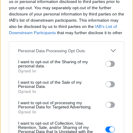
us or personal information disclosed to third parties prior to
your opt-out. You may separately opt-out of the further
disclosure of your personal information by third parties on the
IAB’s list of downstream participants. This information may
also be disclosed by us to third parties on the
IAB’s List of
Downstream Participants
that may further disclose it to other
third parties.
Personal Data Processing Opt Outs
I want to opt-out of the Sharing of my
personal data.
Opted In
ΔΕΙΤΕ ΕΠΙΣΗΣ
I want to opt-out of the Sale of my
Personal Data.
Opted In
ΣΤΗΝ ΙΔΙΑ ΚΑΤΗΓΟΡΙΑ
I want to opt-out of processing my
Personal Data for Targeted Advertising.
Ουκρανία: Βίντεο σοκ με
Opted In
19χρονο να οδηγείται με τη βία
για επιστράτευση ‑ Τι είναι το
I want to opt-out of Collection, Use,
«busification»
Retention, Sale, and/or Sharing of my
Personal Data that Is Unrelated with the