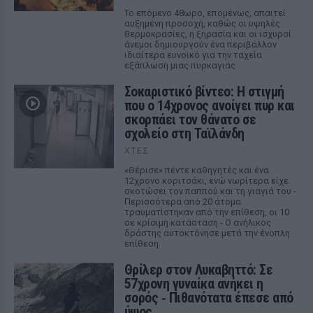
Το επόμενο 48ωρο, επομένως, απαιτεί
αυξημένη προσοχή, καθώς οι υψηλές
θερμοκρασίες, η ξηρασία και οι ισχυροί
άνεμοι δημιουργούν ένα περιβάλλον
ιδιαίτερα ευνοϊκό για την ταχεία
εξάπλωση μιας πυρκαγιάς
Σοκαριστικό βίντεο: Η στιγμή
που ο 14χρονος ανοίγει πυρ και
σκορπάει τον θάνατο σε
σχολείο στη Ταϊλάνδη
ΧΤΕΣ
«Θέρισε» πέντε καθηγητές και ένα
12χρονο κοριτσάκι, ενώ νωρίτερα είχε
σκοτώσει τον παππού και τη γιαγιά του -
Περισσότερα από 20 άτομα
τραυματίστηκαν από την επίθεση, οι 10
σε κρίσιμη κατάσταση - Ο ανήλικος
δράστης αυτοκτόνησε μετά την ένοπλη
επίθεση
Θρίλερ στον Λυκαβηττό: Σε
57χρονη γυναίκα ανήκει η
σορός ‑ Πιθανότατα έπεσε από
ύψος