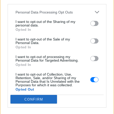
third parties.
ΠΡΙΝ 6 ΏΡΕΣ
Η νύχτα που ο Barack και η Michelle
Personal Data Processing Opt Outs
Obama φοβήθηκαν για τη ζωή της κόρης
τους
I want to opt-out of the Sharing of my
personal data.
«Δεν θα το ξεχάσω όσο ζω»: Η
Opted In
συγκλονιστική εξομολόγηση
της Αγγελικής Ηλιάδη για τη
I want to opt-out of the Sale of my
Personal Data.
στιγμή που είδε τον Ιησού
Opted In
ΧΤΕΣ
I want to opt-out of processing my
Η τραγουδίστρια περιέγραψε μέσα από
Personal Data for Targeted Advertising.
το Instagram μια εμπειρία που λέει πως
Opted In
έζησε όταν ο γιος της νοσηλευόταν στο
νοσοκομείο της Αρτας.
I want to opt-out of Collection, Use,
Retention, Sale, and/or Sharing of my
Personal Data that Is Unrelated with the
Purposes for which it was collected.
Opted Out
CONFIRM
Η Ιωάννα Τούνη δημοσίευσε υλικό από τις