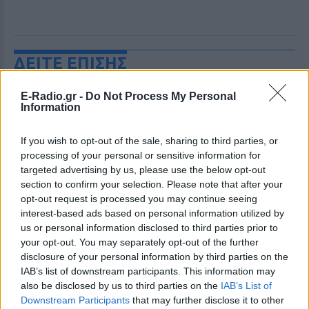
ΔΕΙΤΕ ΕΠΙΣΗΣ
E-Radio.gr -
Do Not Process My Personal
ΣΤΗΝ ΙΔΙΑ ΚΑΤΗΓΟΡΙΑ
Information
Πού εξαφανίστηκε η Dido; Η
If you wish to opt-out of the sale, sharing to third parties, or
τραγουδίστρια που πούλησε 40
processing of your personal or sensitive information for
εκ. δίσκους άφησε τη δόξα και
targeted advertising by us, please use the below opt-out
άλλαξε ζωή
section to confirm your selection. Please note that after your
ΠΡΙΝ 6 ΏΡΕΣ
opt-out request is processed you may continue seeing
Με επιτυχίες όπως τα «Thank You»,
interest-based ads based on personal information utilized by
«White Flag» και τη θρυλική συνεργασία
us or personal information disclosed to third parties prior to
της με τον Eminem στο «Stan», η Dido
έγινε μία από τις μεγαλύτερες ποπ σταρ
your opt-out. You may separately opt-out of the further
των 00s
disclosure of your personal information by third parties on the
IAB’s list of downstream participants. This information may
Η πιο δύσκολη στιγμή στη ζωή
also be disclosed by us to third parties on the
IAB’s List of
του Barack Obama δεν συνέβη
Downstream Participants
that may further disclose it to other
στον Λευκό Οίκο