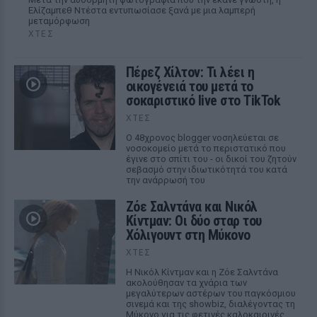
Ελίζαμπεθ Ντέστα εντυπωσίασε ξανά με μια λαμπερή
μεταμόρφωση
ΧΤΕΣ
Πέρεζ Χίλτον: Τι λέει η
οικογένειά του μετά το
σοκαριστικό live στο TikTok
ΧΤΕΣ
Ο 48χρονος blogger νοσηλεύεται σε
νοσοκομείο μετά το περιστατικό που
έγινε στο σπίτι του - οι δικοί του ζητούν
σεβασμό στην ιδιωτικότητά του κατά
την ανάρρωσή του
Ζόε Σαλντάνα και Νικόλ
Κίντμαν: Οι δύο σταρ του
Χόλιγουντ στη Μύκονο
ΧΤΕΣ
Η Νικόλ Κίντμαν και η Ζόε Σαλντάνα
ακολούθησαν τα χνάρια των
μεγαλύτερων αστέρων του παγκόσμιου
σινεμά και της showbiz, διαλέγοντας τη
Μύκονο για τις φετινές καλοκαιρινές