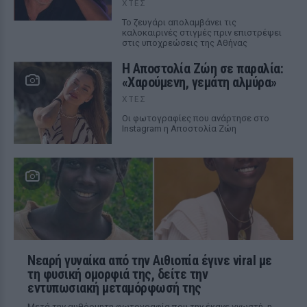
ΧΤΕΣ
Το ζευγάρι απολαμβάνει τις
καλοκαιρινές στιγμές πριν επιστρέψει
στις υποχρεώσεις της Αθήνας
Η Αποστολία Ζώη σε παραλία:
«Χαρούμενη, γεμάτη αλμύρα»
ΧΤΕΣ
Οι φωτογραφίες που ανάρτησε στο
Instagram η Αποστολία Ζώη
Νεαρή γυναίκα από την Αιθιοπία έγινε viral με
τη φυσική ομορφιά της, δείτε την
εντυπωσιακή μεταμόρφωσή της
Μετά την αυθόρμητη φωτογραφία που την έκανε γνωστή, η