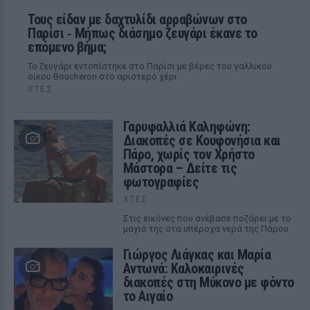
Τους είδαν με δαχτυλίδι αρραβώνων στο
Παρίσι ‑ Μήπως διάσημο ζευγάρι έκανε το
επόμενο βήμα;
Το ζευγάρι εντοπίστηκε στο Παρίσι με βέρες του γαλλικού
οίκου Boucheron στο αριστερό χέρι
ΧΤΕΣ
Γαρυφαλλιά Καληφώνη:
Διακοπές σε Κουφονήσια και
Πάρο, χωρίς τον Χρήστο
Μάστορα – Δείτε τις
φωτογραφίες
ΧΤΕΣ
Στις εικόνες που ανέβασε ποζάρει με το
μαγιό της στα υπέροχα νερά της Πάρου
Γιώργος Λιάγκας και Μαρία
Αντωνά: Καλοκαιρινές
διακοπές στη Μύκονο με φόντο
το Αιγαίο