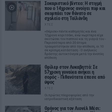
Σοκαριστικό βίντεο: Η στιγμή
που ο 14χρονος ανοίγει πυρ και
σκορπάει τον θάνατο σε
σχολείο στη Ταϊλάνδη
ΧΤΕΣ
«Θέρισε» πέντε καθηγητές και ένα
12χρονο κοριτσάκι, ενώ νωρίτερα είχε
σκοτώσει τον παππού και τη γιαγιά του -
Περισσότερα από 20 άτομα
τραυματίστηκαν από την επίθεση, οι 10
σε κρίσιμη κατάσταση - Ο ανήλικος
δράστης αυτοκτόνησε μετά την ένοπλη
επίθεση
Θρίλερ στον Λυκαβηττό: Σε
57χρονη γυναίκα ανήκει η
σορός ‑ Πιθανότατα έπεσε από
ύψος
ΧΤΕΣ
Οι πρώτες πληροφορίες από την
ιατροδικαστική εξέταση
Θρήνος για τον Λιονέλ Μέσι: