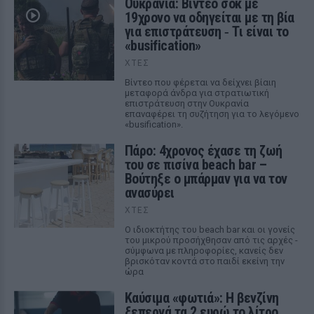
Ουκρανία: Βίντεο σοκ με
19χρονο να οδηγείται με τη βία
για επιστράτευση ‑ Τι είναι το
«busification»
ΧΤΕΣ
Βίντεο που φέρεται να δείχνει βίαιη
μεταφορά άνδρα για στρατιωτική
επιστράτευση στην Ουκρανία
επαναφέρει τη συζήτηση για το λεγόμενο
«busification».
Πάρο: 4χρονος έχασε τη ζωή
του σε πισίνα beach bar –
Βούτηξε ο μπάρμαν για να τον
ανασύρει
ΧΤΕΣ
Ο ιδιοκτήτης του beach bar και οι γονείς
του μικρού προσήχθησαν από τις αρχές -
σύμφωνα με πληροφορίες, κανείς δεν
βρισκόταν κοντά στο παιδί εκείνη την
ώρα
Καύσιμα «φωτιά»: Η βενζίνη
ξεπερνά τα 2 ευρώ το λίτρο