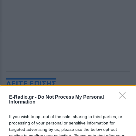
ΔΕΙΤΕ ΕΠΙΣΗΣ
E-Radio.gr -
Do Not Process My Personal
ΣΤΗΝ ΙΔΙΑ ΚΑΤΗΓΟΡΙΑ
Information
Τουρισμός για Όλους
If you wish to opt-out of the sale, sharing to third parties, or
2026‑2027: Ποια ΑΦΜ
processing of your personal or sensitive information for
υποβάλλουν αιτήσεις σήμερα
targeted advertising by us, please use the below opt-out
(9/8) – Όλα όσα πρέπει να
section to confirm your selection. Please note that after your