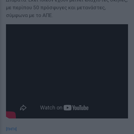
με περίπου 50 πρόσφυγες και μετανάστες,
σύμφωνα με το ΑΠΕ.
[ΠΗΓΗ]