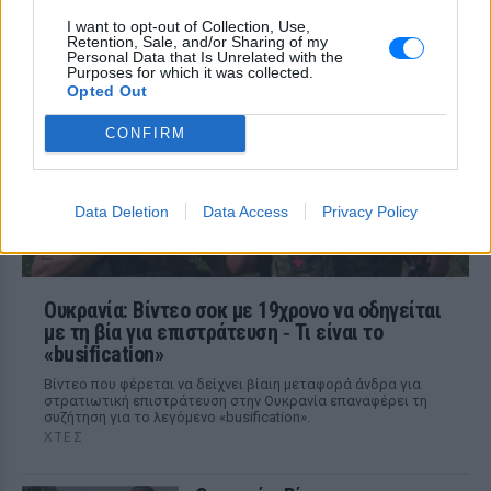
ΠΡΙΝ 10 ΏΡΕΣ
I want to opt-out of Collection, Use,
Retention, Sale, and/or Sharing of my
Το περιστατικό σημειώθηκε στο
Personal Data that Is Unrelated with the
Λαγονήσι, κοντά στην παραλία Πεύκο - το
Purposes for which it was collected.
ενοικιαζόμενο όχημα επέβαιναν τέσσερα
Opted Out
άτομα, ενώ η κατάσταση ενός εκ των
τραυματιών εμπνέει ανησυχία.
CONFIRM
Data Deletion
Data Access
Privacy Policy
Ουκρανία: Βίντεο σοκ με 19χρονο να οδηγείται
με τη βία για επιστράτευση ‑ Τι είναι το
«busification»
Βίντεο που φέρεται να δείχνει βίαιη μεταφορά άνδρα για
στρατιωτική επιστράτευση στην Ουκρανία επαναφέρει τη
συζήτηση για το λεγόμενο «busification».
ΧΤΕΣ