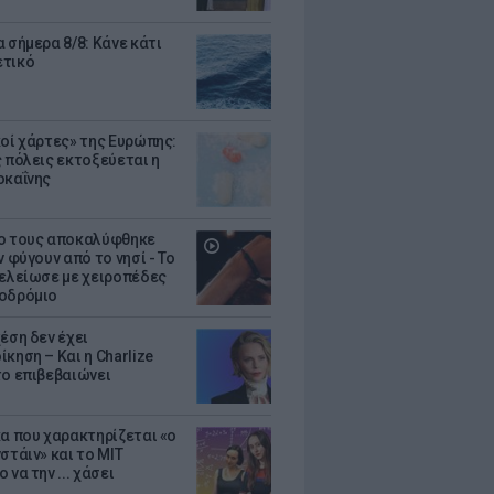
 σήμερα 8/8: Κάνε κάτι
ετικό
κοί χάρτες» της Ευρώπης:
ς πόλεις εκτοξεύεται η
οκαΐνης
ο τους αποκαλύφθηκε
ν φύγουν από το νησί - Το
τελείωσε με χειροπέδες
οδρόμιο
έση δεν έχει
κηση – Και η Charlize
το επιβεβαιώνει
κα που χαρακτηρίζεται «ο
στάιν» και το MIT
 να την ... χάσει