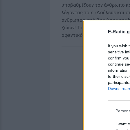
υποβαθμίζουν τον άνθρωπο κα
λέγοντάς του: «Δούλευε και σ
άνθρωπος από Βασιληάς της 
ζώων! Το ζώο βόσκει, δηλ. εργ
E-Radio.g
αφεντικό του! Δεν έχει «προσ
If you wish 
sensitive in
confirm you
continue se
information 
further disc
participants
Downstream 
Persona
I want t