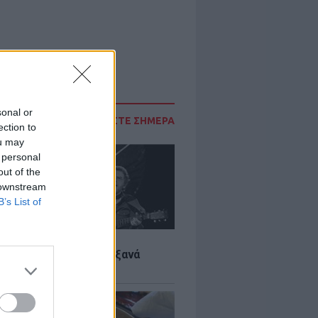
sonal or
ΔΙΑΒΑΣΤΕ ΣΗΜΕΡΑ
ection to
ou may
 personal
out of the
 downstream
B’s List of
LTURE
it wonders που έγιναν ξανά
οι από… ατύχημα