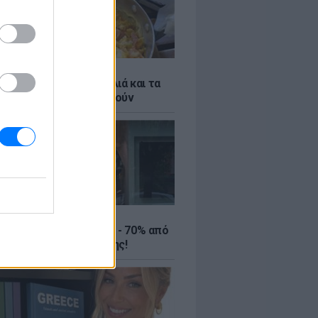
ό γιαούρτι: Μία κουταλιά και τα
led eggs θα απογειωθούν
ΤΕ
ιρινές εκπτώσεις έως - 70% από
αλύτερα eshops ένδυσης!