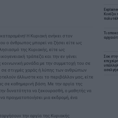
Explaine
Κινέζοι
πολυτέλ
Τι αποκ
 καταραμένη! H Κυριακή ανήκει στον
αρχαιότ
που ο άνθρωπος μπορεί να ζήσει είτε ως
κλησιασμό της Κυριακής, είτε ως
οικογενειακή τράπεζα και την εν γένει
Σοκ στη
επιχείρ
ς κοινωνική μονάδα με την συμμετοχή του σε
υπάλληλ
. σε στιγμές χαράς ή λύπης των ανθρώπων
ασελγήσ
οτελούν άλλωστε και το περιβάλλον μας, είτε
ς σε καθημερινή βάση. Με την αργία της
την δυνατότητα να ξεκουρασθή, ο μαθητής να
α να πραγματοποιήσει μια εκδρομή, ένα
ταργήσουν την αργία της Κυριακής