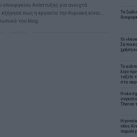
υ υπουργείου Ανάπτυξης για ανοιχτά
Τα ζώδια
εξήγησε πως η εργασία την Κυριακή είναι...
διαφορ
σωπικό του blog.
ΔΙΑΦΗΜΙΣΗ
Οι «λευ
Σε ποιε
χρήση κ
Το κόλπ
λίγο πρι
ταξίδι 
στο αερ
Η νέα σχ
συγκατοί
Theron 
Η γυναί
νέος Αϊν
παραλίγο