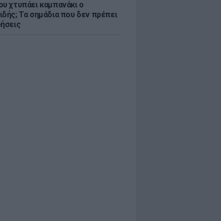
ου χτυπάει καμπανάκι ο
ιδής; Τα σημάδια που δεν πρέπει
οήσεις