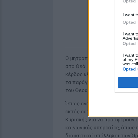
Opted 
I want t
Opted 
I want 
Advertis
Opted 
I want t
Ο μητροπολίτης τονίζει: "Ο χρ
of my P
was col
στο Θεό! ¶ρα ο χρόνος που χρ
Opted 
κέρδος κλπ. είναι χρόνος κλε
τα παράγωγα αυτού του χρόνου
του Θεού!".
Όπως αναφέρει, υπάρχουν μερ
εκτός αυτού του κανόνα, δηλα
Κυριακής για να προσφέρουν ε
κοινωνικές υπηρεσίες, όπως π.
διοικητικοί υπάλληλοι των Όρ