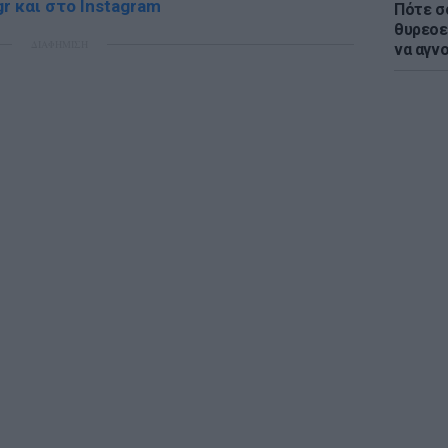
r και στο Instagram
Πότε σ
θυρεοε
ΔΙΑΦΗΜΙΣΗ
να αγν