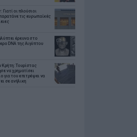
r: Γιατί οι πλούσιοι
 παρατάνε τις ευρωπαϊκές
ειες
αλύπτει έρευνα στο
ερο DNA της Αιγύπτου
ν Κρήτη: Τουρίστας
ησε να χρηματίσει
ο για του επιτρέψει να
ει σε ανήλικη