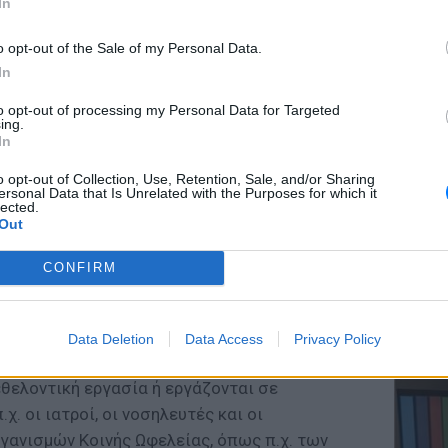
In
o opt-out of the Sale of my Personal Data.
In
ΕΥ ΖΗΝ
to opt-out of processing my Personal Data for Targeted
Ελληνικ
ing.
scramb
In
o opt-out of Collection, Use, Retention, Sale, and/or Sharing
όνος της Κυριακής δεν είναι δικός μας! Ανήκει
ersonal Data that Is Unrelated with the Purposes for which it
lected.
ησιμοποιείται για βιοπορισμό μας, για
Out
μμένος! Τον κλέβουμε από το Θεό! Επομένως
 είναι καταραμένα! Δεν έχουν την ευλογία
CONFIRM
ΚΕΡΔΙΣ
Καλοκα
ικές κατηγορίες επαγγελμάτων που είναι
Data Deletion
Data Access
Privacy Policy
τα μεγ
δή όσοι εργάζονται κατά την ημέρα της
θελοντική εργασία ή εργάζονται σε
χ. οι ιατροί, οι νοσηλευτές και οι
γανισμών Κοινής Ωφελείας, όπως π.χ. των