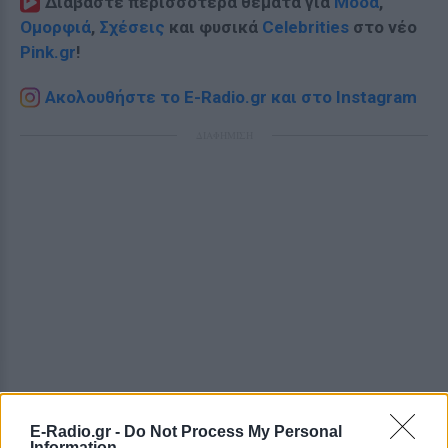
Διαβάστε περισσότερα θέματα για
Μόδα
,
Ομορφιά
,
Σχέσεις
και φυσικά
Celebrities
στο νέο
Pink.gr
!
Ακολουθήστε το E-Radio.gr και στο Instagram
ΔΙΑΦΗΜΙΣΗ
E-Radio.gr -
Do Not Process My Personal
Information