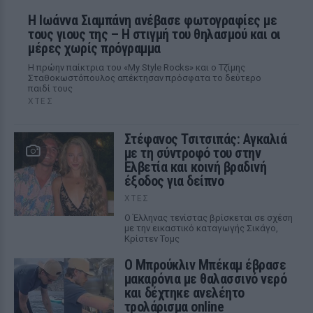
H Ιωάννα Σιαμπάνη ανέβασε φωτογραφίες με
τους γιους της – Η στιγμή του θηλασμού και οι
μέρες χωρίς πρόγραμμα
Η πρώην παίκτρια του «My Style Rocks» και ο Τζίμης
Σταθοκωστόπουλος απέκτησαν πρόσφατα το δεύτερο
παιδί τους
ΧΤΕΣ
Στέφανος Τσιτσιπάς: Αγκαλιά
με τη σύντροφό του στην
Ελβετία και κοινή βραδινή
έξοδος για δείπνο
ΧΤΕΣ
Ο Έλληνας τενίστας βρίσκεται σε σχέση
με την εικαστικό καταγωγής Σικάγο,
Κρίστεν Τομς
Ο Μπρούκλιν Μπέκαμ έβρασε
μακαρόνια με θαλασσινό νερό
και δέχτηκε ανελέητο
τρολάρισμα online