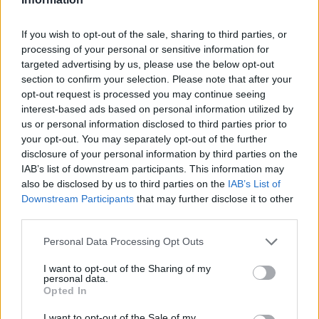
If you wish to opt-out of the sale, sharing to third parties, or
processing of your personal or sensitive information for
targeted advertising by us, please use the below opt-out
section to confirm your selection. Please note that after your
opt-out request is processed you may continue seeing
interest-based ads based on personal information utilized by
ΔΕΙΤΕ ΕΠΙΣΗΣ
us or personal information disclosed to third parties prior to
your opt-out. You may separately opt-out of the further
disclosure of your personal information by third parties on the
ΣΤΗΝ ΙΔΙΑ ΚΑΤΗΓΟΡΙΑ
IAB’s list of downstream participants. This information may
also be disclosed by us to third parties on the
IAB’s List of
Ατύχημα για τον Ιβάν Σβιτάιλο
Downstream Participants
that may further disclose it to other
στην Κέρκυρα: «Θα σηκωθώ πιο
third parties.
δυνατός»
ΧΤΕΣ
Personal Data Processing Opt Outs
Ο ηθοποιός και χορευτής μοιράστηκε
I want to opt-out of the Sharing of my
στο Instagram μια φωτογραφία από
personal data.
πρόσφατη εξέτασή του, με ένα μήνυμα
Opted In
θάρρους
Φοβερή ιστορία στον ΟΦΗ:
I want to opt-out of the Sale of my