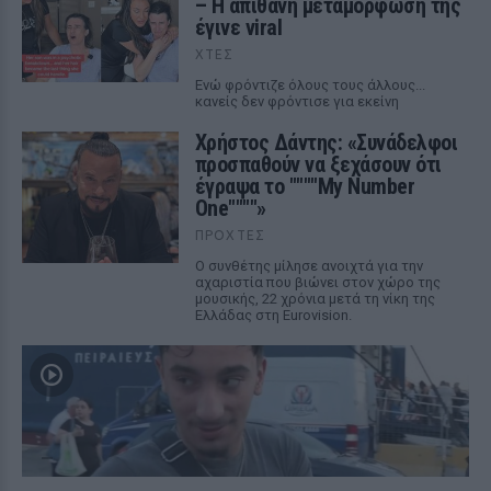
– Η απίθανη μεταμόρφωσή της
έγινε viral
ΧΤΕΣ
Ενώ φρόντιζε όλους τους άλλους...
κανείς δεν φρόντισε για εκείνη
Χρήστος Δάντης: «Συνάδελφοι
προσπαθούν να ξεχάσουν ότι
έγραψα το """"My Number
One""""»
ΠΡΟΧΤΈΣ
Ο συνθέτης μίλησε ανοιχτά για την
αχαριστία που βιώνει στον χώρο της
μουσικής, 22 χρόνια μετά τη νίκη της
Ελλάδας στη Eurovision.