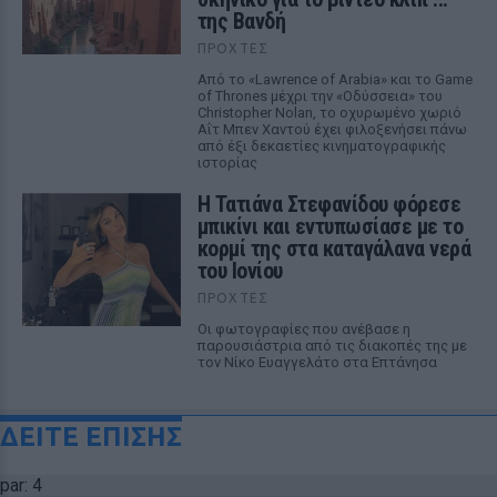
της Βανδή
ΠΡΟΧΤΈΣ
Από το «Lawrence of Arabia» και το Game
of Thrones μέχρι την «Οδύσσεια» του
Christopher Nolan, το οχυρωμένο χωριό
Αΐτ Μπεν Χαντού έχει φιλοξενήσει πάνω
από έξι δεκαετίες κινηματογραφικής
ιστορίας
Η Τατιάνα Στεφανίδου φόρεσε
μπικίνι και εντυπωσίασε με το
κορμί της στα καταγάλανα νερά
του Ιονίου
ΠΡΟΧΤΈΣ
Οι φωτογραφίες που ανέβασε η
παρουσιάστρια από τις διακοπές της με
τον Νίκο Ευαγγελάτο στα Επτάνησα
ΔΕΙΤΕ ΕΠΙΣΗΣ
par: 4