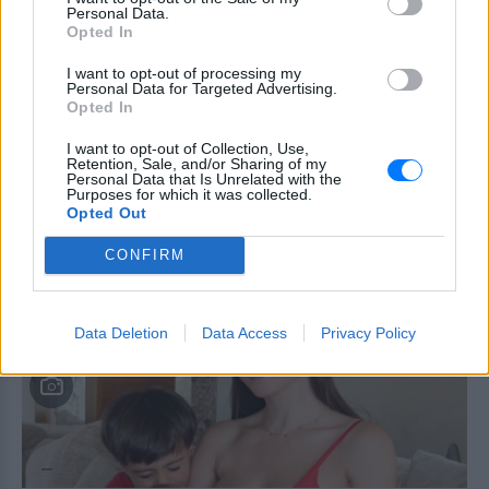
Personal Data.
Ένας κάτοχος εισιτηρίου
Opted In
διαρκείας είναι μόλις 2 μηνών
ΧΤΕΣ
I want to opt-out of processing my
Personal Data for Targeted Advertising.
Οπαδός από κούνια κυριολεκτικά στον
Opted In
ΟΦΗ
I want to opt-out of Collection, Use,
Διακοπές στη Μύκονο για τη
Retention, Sale, and/or Sharing of my
Βάλια Χατζηθεοδώρου ‑ οι
Personal Data that Is Unrelated with the
Purposes for which it was collected.
φωτογραφίες με μαγιό στην
Opted Out
παραλία
ΧΤΕΣ
CONFIRM
Μέσα από ανάρτηση στο Instagram
μοιράστηκε στιγμές από τις
καλοκαιρινές της διακοπές στο νησί των
ανέμων
Data Deletion
Data Access
Privacy Policy