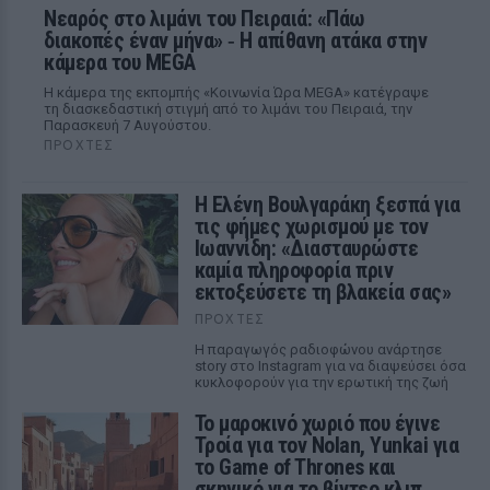
Νεαρός στο λιμάνι του Πειραιά: «Πάω
διακοπές έναν μήνα» ‑ Η απίθανη ατάκα στην
κάμερα του MEGA
Η κάμερα της εκπομπής «Κοινωνία Ώρα MEGA» κατέγραψε
τη διασκεδαστική στιγμή από το λιμάνι του Πειραιά, την
Παρασκευή 7 Αυγούστου.
ΠΡΟΧΤΈΣ
Η Ελένη Βουλγαράκη ξεσπά για
τις φήμες χωρισμού με τον
Ιωαννίδη: «Διασταυρώστε
καμία πληροφορία πριν
εκτοξεύσετε τη βλακεία σας»
ΠΡΟΧΤΈΣ
Η παραγωγός ραδιοφώνου ανάρτησε
story στο Instagram για να διαψεύσει όσα
κυκλοφορούν για την ερωτική της ζωή
Το μαροκινό χωριό που έγινε
Τροία για τον Nolan, Yunkai για
το Game of Thrones και
σκηνικό για το βίντεο κλιπ ...