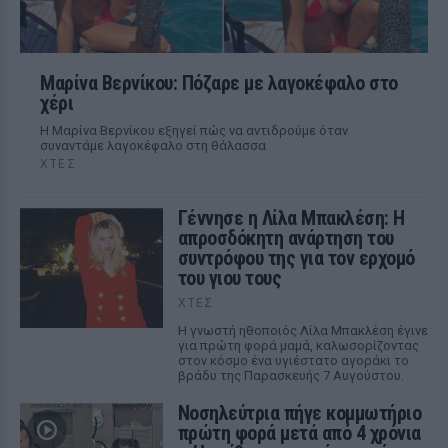
Μαρίνα Βερνίκου: Πόζαρε με λαγοκέφαλο στο
χέρι
Η Μαρίνα Βερνίκου εξηγεί πώς να αντιδρούμε όταν
συναντάμε λαγοκέφαλο στη θάλασσα
ΧΤΕΣ
Γέννησε η Λίλα Μπακλέση: Η
απροσδόκητη ανάρτηση του
συντρόφου της για τον ερχομό
του γιου τους
ΧΤΕΣ
Η γνωστή ηθοποιός Λίλα Μπακλέση έγινε
για πρώτη φορά μαμά, καλωσορίζοντας
στον κόσμο ένα υγιέστατο αγοράκι το
βράδυ της Παρασκευής 7 Αυγούστου.
Νοσηλεύτρια πήγε κομμωτήριο
πρώτη φορά μετά από 4 χρόνια