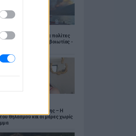
Σ
Πυροσβεστική διέσωσε πολίτες
γάλη φωτιά της Αττικοβοιωτίας -
νιστικά βίντεο
LE
να Σιαμπάνη ανέβασε
αφίες με τους γιους της – Η
 του θηλασμού και οι μέρες χωρίς
αμμα