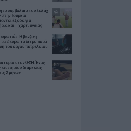
θητο συμβόλαιο του Σαλάχ
 στην Τουρκία:
ονται έξοδα για
ια και... χαρτί υγείας
 «φωτιά»: Η βενζίνη
 τα 2 ευρώ το λίτρο παρά
ση του αργού πετρελαίου
ς
ιστορία στον ΟΦΗ: Ένας
 εισιτηρίου διαρκείας
λις 2 μηνών