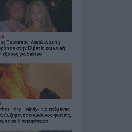
LE
ος Τσιτσιπάς: Αγκαλιά με τη
φό του στην Ελβετία και κοινή
ή έξοδος για δείπνο
Σ
«hot – dry – windy» τις επόμενες
ς: Αυξημένος ο κίνδυνος φωτιάς,
ρμός σε 6 περιφέρειες