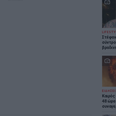
LIFESTY
Στέφαν
σύντρο
βραδιν
ΕΙΔΗΣΕΙ
Καιρός 
48 ώρε
συναγε