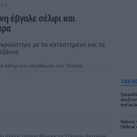
ΑΔΑ
νη έβγαλε σέλφι και 
πρα
κρούστηκε με το κατεστημένο και τα
εζάντα
ΔΙΑΦΗΜΙΣΗ
TREN
Τραγωδί
παιδί ε
πισίνα b
Θρήνος γ
Πέθανε 
ό Αλέξη Τσίπρα έβγαλε το Τζέισον Αντιγόνη,