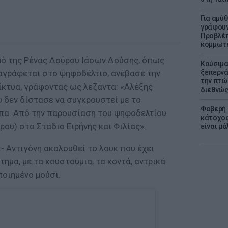
Για αμύ
γράφουν
Προβλέπ
κομμωτήρ
ό της Ρένας Δούρου Ιάσων Δούσης, όπως
Καύσιμα
ναγράφεται στο ψηφοδέλτιο, ανέβασε την
ξεπερνά
την πτώ
κτυα, γράφοντας ως λεζάντα: «Αλέξης
διεθνώ
 δεν δίστασε να συγκρουστεί με το
Φοβερή 
πα. Από την παρουσίαση του ψηφοδελτίου
κάτοχος
ου) στο Στάδιο Ειρήνης και Φιλίας».
είναι μό
- Αντιγόνη ακολουθεί το λουκ που έχει
ημα, με τα κουστούμια, τα κοντά, αντρικά
ποιημένο μούσι.