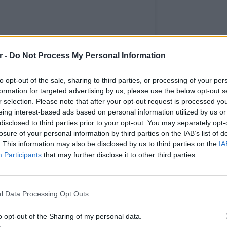
r -
Do Not Process My Personal Information
to opt-out of the sale, sharing to third parties, or processing of your per
formation for targeted advertising by us, please use the below opt-out s
r selection. Please note that after your opt-out request is processed y
eing interest-based ads based on personal information utilized by us or
disclosed to third parties prior to your opt-out. You may separately opt-
nstagram.
losure of your personal information by third parties on the IAB’s list of
 που δεν δίστασε να συγκρουστεί με το
. This information may also be disclosed by us to third parties on the
IA
Participants
that may further disclose it to other third parties.
Από την παρουσίαση του ψηφοδελτίου μας
 Στάδιο Ειρήνης και Φιλίας❣️❣️❣️✨✨✨
ΕΙΔΗΣΕΙ
Ιστορι
 το χρήστη
JasonΑντιγόνηDane ΙάσωνΔούσης
(@jasonantigonedane) σ
μπελού
l Data Processing Opt Outs
o opt-out of the Sharing of my personal data.