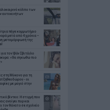
καλοκαιρινό κόλπο των
ν αυτοκινήτων
τρια πήγε κομμωτήριο
ορά μετά από 4 χρόνια –
νη μεταμόρφωσή της
al
για τον Ιβάν Σβιτάιλο
ρκυρα: «Θα σηκωθώ πιο
ς»
ς στη Μύκονο για τη
ατζηθεοδώρου - οι
φίες με μαγιό στην
α
τικό βίντεο: Η στιγμή που
ος ανοίγει πυρ και
ι τον θάνατο σε σχολείο
λάνδη