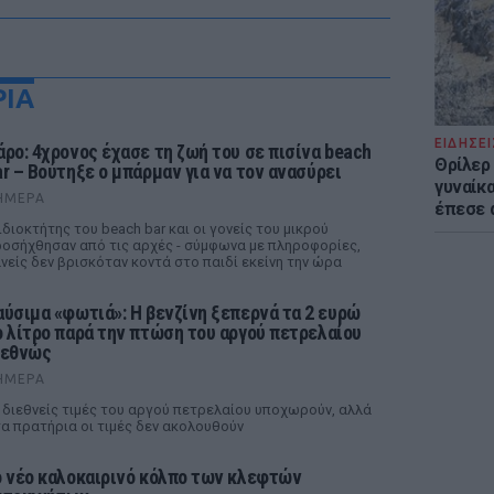
ΡΙΑ
ΕΙΔΗΣΕΙ
άρο: 4χρονος έχασε τη ζωή του σε πισίνα beach
Θρίλερ
ar – Βούτηξε ο μπάρμαν για να τον ανασύρει
γυναίκα
ΉΜΕΡΑ
έπεσε 
ιδιοκτήτης του beach bar και οι γονείς του μικρού
οσήχθησαν από τις αρχές - σύμφωνα με πληροφορίες,
νείς δεν βρισκόταν κοντά στο παιδί εκείνη την ώρα
αύσιμα «φωτιά»: Η βενζίνη ξεπερνά τα 2 ευρώ
ο λίτρο παρά την πτώση του αργού πετρελαίου
ιεθνώς
ΉΜΕΡΑ
 διεθνείς τιμές του αργού πετρελαίου υποχωρούν, αλλά
α πρατήρια οι τιμές δεν ακολουθούν
ο νέο καλοκαιρινό κόλπο των κλεφτών