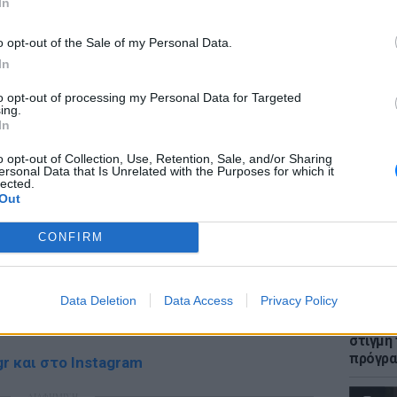
In
ΔΙΑΦΗΜΙΣΗ
o opt-out of the Sale of my Personal Data.
In
ΕΙΔΗΣΕΙ
to opt-out of processing my Personal Data for Targeted
Πώς η 
ing.
στη με
In
Συγκλο
o opt-out of Collection, Use, Retention, Sale, and/or Sharing
ersonal Data that Is Unrelated with the Purposes for which it
lected.
Out
CONFIRM
gr στο
Google News
και μάθετε πρώτοι
τα
LIFESTY
Data Deletion
Data Access
Privacy Policy
H Ιωάν
 μπείτε στην
ροή ειδήσεων
του E-Daily.gr
φωτογρ
στιγμή
πρόγρ
r και στο Instagram
ΔΙΑΦΗΜΙΣΗ