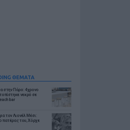
DING ΘΕΜΑΤΑ
α στην Πάρο: 4χρονο
ντοπίστηκε νεκρό σε
each bar
ια τον Λιονέλ Μέσι:
ο πατέρας του, Χόρχε