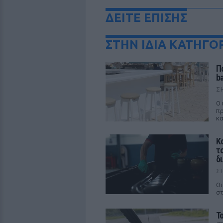
ΔΕΙΤΕ ΕΠΙΣΗΣ
ΣΤΗΝ ΙΔΙΑ ΚΑΤΗΓΟ
Π
b
Σ
Ο 
πρ
κα
Κ
τ
δ
Σ
Οι
στ
Τ