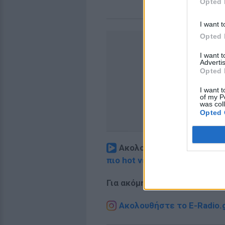
Opted 
I want t
Opted 
I want 
Advertis
Opted 
I want t
of my P
was col
Opted 
Ακολουθήστε το E-Radio.
πιο hot νέα
.
Για ακόμη περισσότερα
νέα
,
Ακολουθήστε το E-Radio.g