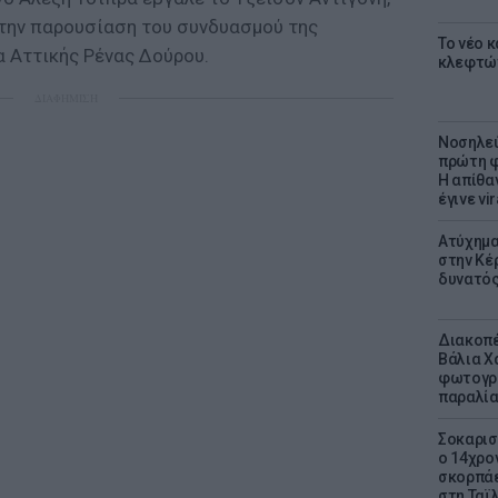
 την παρουσίαση του συνδυασμού της
Το νέο 
α Αττικής Ρένας Δούρου.
κλεφτώ
ΔΙΑΦΗΜΙΣΗ
Νοσηλεύ
πρώτη φ
Η απίθα
έγινε vir
Ατύχημα 
στην Κέ
δυνατό
Διακοπέ
Βάλια Χ
φωτογρα
παραλί
Σοκαρισ
ο 14χρον
σκορπάε
στη Ταϊ