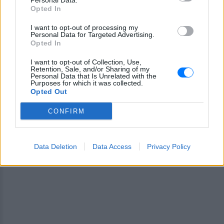
Personal Data.
Ακολουθήστε το E-Radio.gr και στο Instagram
Opted In
ΔΙΑΦΗΜΙΣΗ
I want to opt-out of processing my
Personal Data for Targeted Advertising.
Opted In
I want to opt-out of Collection, Use,
Retention, Sale, and/or Sharing of my
Personal Data that Is Unrelated with the
Purposes for which it was collected.
Opted Out
CONFIRM
Data Deletion
Data Access
Privacy Policy