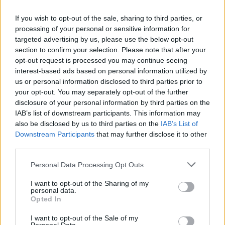
If you wish to opt-out of the sale, sharing to third parties, or
processing of your personal or sensitive information for
targeted advertising by us, please use the below opt-out
section to confirm your selection. Please note that after your
opt-out request is processed you may continue seeing
interest-based ads based on personal information utilized by
us or personal information disclosed to third parties prior to
your opt-out. You may separately opt-out of the further
disclosure of your personal information by third parties on the
IAB’s list of downstream participants. This information may
also be disclosed by us to third parties on the
IAB’s List of
Downstream Participants
that may further disclose it to other
third parties.
Ακολουθήστε το E-Radio.gr στο
Google News
Personal Data Processing Opt Outs
και μάθετε πρώτοι
τα πιο hot νέα
.
I want to opt-out of the Sharing of my
personal data.
Εσύ μπήκες στο E-Daily.gr; Τα νέα της ημέρας
Opted In
και ότι σου κάνει κλικ!
I want to opt-out of the Sale of my