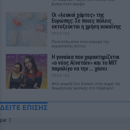
βγήκε πολύ ακριβό
Οι «λευκοί χάρτες» της
Ευρώπης: Σε ποιες πόλεις
εκτοξεύεται η χρήση κοκαΐνης
ΠΡΟΧΤΈΣ
Ποια πόλη είναι στην κορυφή της
ευρωπαϊκής λίστας
Η γυναίκα που χαρακτηρίζεται
«ο νέος Αϊνστάιν» και το MIT
παραλίγο να την ... χάσει
ΠΡΟΧΤΈΣ
Από γκαράζ στο Σικάγο, στην αιχμή της
θεωρητικής φυσικής στο Χάρβαρντ
ΔΕΙΤΕ ΕΠΙΣΗΣ
par: 7