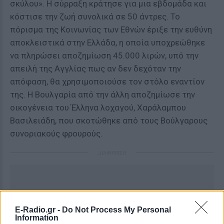
σκύλου». Η σύρραξη κράτησε για μια εβδομάδα και
κόστισε την ζωή συνολικά σε 50 άντρες. Το
πόρισμα της Κοινωνίας των Εθνών έριξε την ευθύνη
αποκλειστικά στην Ελλάδα, η οποία υποχρεώθηκε
να πληρώσει αποζημίωση 45.000 λιρών, υπό την
απειλή της Αγγλίας πως αν δεν δεχόταν την
απόφαση, θα χρησιμοποιούσε τον στόλο εναντίον
της. Η Βουλγαρία από την άλλη αποζημίωσε την
οικογένεια του Έλληνα λοχαγού, Χαράλαμπου
Βασιλειάδη, που σκοτώθηκε από τους Βούλγαρους
συνοριακούς φρουρούς.
ΔΙΑΦΗΜΙΣΗ
E-Radio.gr -
Do Not Process My Personal
Information