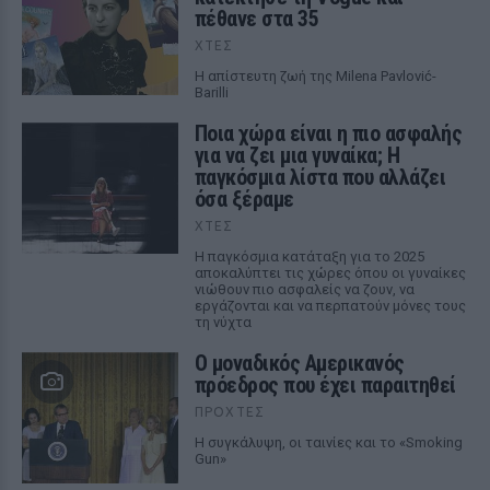
πέθανε στα 35
ΧΤΕΣ
Η απίστευτη ζωή της Milena Pavlović-
Barilli
Ποια χώρα είναι η πιο ασφαλής
για να ζει μια γυναίκα; Η
παγκόσμια λίστα που αλλάζει
όσα ξέραμε
ΧΤΕΣ
Η παγκόσμια κατάταξη για το 2025
αποκαλύπτει τις χώρες όπου οι γυναίκες
νιώθουν πιο ασφαλείς να ζουν, να
εργάζονται και να περπατούν μόνες τους
τη νύχτα
Ο μοναδικός Αμερικανός
πρόεδρος που έχει παραιτηθεί
ΠΡΟΧΤΈΣ
Η συγκάλυψη, οι ταινίες και το «Smoking
Gun»