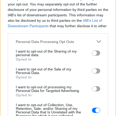
your opt-out. You may separately opt-out of the further
disclosure of your personal information by third parties on the
IAB’s list of downstream participants. This information may
also be disclosed by us to third parties on the
IAB’s List of
Downstream Participants
that may further disclose it to other
third parties.
Personal Data Processing Opt Outs
I want to opt-out of the Sharing of my
personal data.
Opted In
Ακολουθήστε το E-Radio.gr στο
Google News
και μάθετε πρώτοι
τα πιο hot νέα
.
I want to opt-out of the Sale of my
Personal Data.
Opted In
Για ακόμη περισσότερα
νέα
, μπείτε στην
ροή
ειδήσεων
I want to opt-out of processing my
του E-Daily.gr
Personal Data for Targeted Advertising.
Opted In
Ακολουθήστε το E-Radio.gr και στο Instagram
I want to opt-out of Collection, Use,
Retention, Sale, and/or Sharing of my
ΔΙΑΦΗΜΙΣΗ
Personal Data that Is Unrelated with the
Purposes for which it was collected.