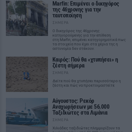
Marfin: Επιμένει ο δικηγόρος
της 46χρονης για την
ταυτοποίηση
ΣΉΜΕΡΑ
Ο δικηγόρος της 46χρονης
κατηγορούμενης για την επίθεση
στη Marfin, επιμένει κατηγορηματικά πως
τα στοιχεία που έχει στα χέρια της η
αστυνομία δεν στέκουν.
Καιρός: Πού θα «χτυπήσει» η
ζέστη σήμερα
ΣΉΜΕΡΑ
Δείτε πού θα χτυπήσει περισσότερο η
ζέστη και πώς να προετοιμαστείτε
Αύγουστος: Ρεκόρ
Αναχωρήσεων με 56.000
Ταξιδιώτες στα Λιμάνια
ΣΉΜΕΡΑ
Χιλιάδες ταξιδιώτες πλημμυρίζουν τα