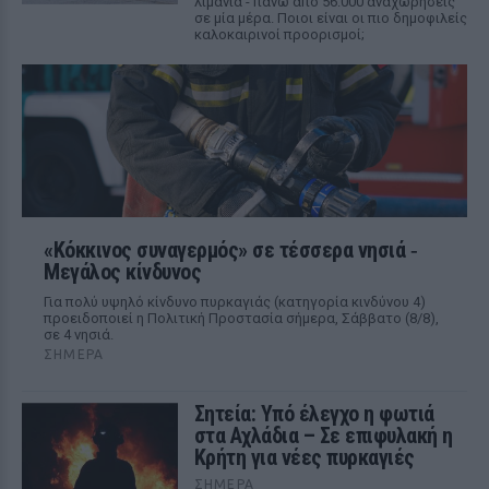
λιμάνια - πάνω από 56.000 αναχωρήσεις
σε μία μέρα. Ποιοι είναι οι πιο δημοφιλείς
καλοκαιρινοί προορισμοί;
«Κόκκινος συναγερμός» σε τέσσερα νησιά ‑
Μεγάλος κίνδυνος
Για πολύ υψηλό κίνδυνο πυρκαγιάς (κατηγορία κινδύνου 4)
προειδοποιεί η Πολιτική Προστασία σήμερα, Σάββατο (8/8),
σε 4 νησιά.
ΣΉΜΕΡΑ
Σητεία: Υπό έλεγχο η φωτιά
στα Αχλάδια – Σε επιφυλακή η
Κρήτη για νέες πυρκαγιές
ΣΉΜΕΡΑ