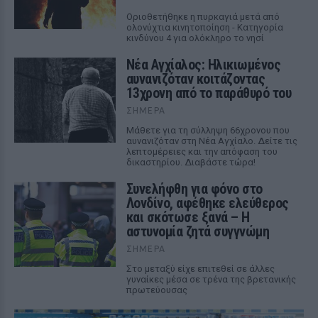
Οριοθετήθηκε η πυρκαγιά μετά από
ολονύχτια κινητοποίηση - Κατηγορία
κινδύνου 4 για ολόκληρο το νησί
Νέα Αγχίαλος: Ηλικιωμένος
αυνανιζόταν κοιτάζοντας
13χρονη από το παράθυρό του
ΣΉΜΕΡΑ
Μάθετε για τη σύλληψη 66χρονου που
αυνανιζόταν στη Νέα Αγχίαλο. Δείτε τις
λεπτομέρειες και την απόφαση του
δικαστηρίου. Διαβάστε τώρα!
Συνελήφθη για φόνο στο
Λονδίνο, αφέθηκε ελεύθερος
και σκότωσε ξανά – Η
αστυνομία ζητά συγγνώμη
ΣΉΜΕΡΑ
Στο μεταξύ είχε επιτεθεί σε άλλες
γυναίκες μέσα σε τρένα της βρετανικής
πρωτεύουσας