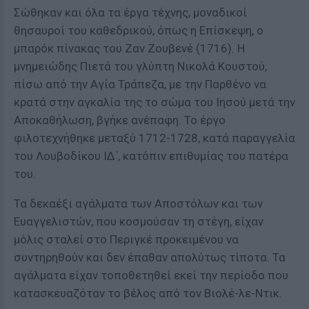
Σώθηκαν και όλα τα έργα τέχνης, μοναδικοί
θησαυροί του καθεδρικού, όπως η Επίσκεψη, ο
μπαρόκ πίνακας του Ζαν Ζουβενέ (1716). Η
μνημειώδης Πιετά του γλύπτη Νικολά Κουστού,
πίσω από την Αγία Τράπεζα, με την Παρθένο να
κρατά στην αγκαλία της το σώμα του Ιησού μετά την
Αποκαθήλωση, βγήκε ανέπαφη. Το έργο
φιλοτεχνήθηκε μεταξύ 1712-1728, κατά παραγγελία
του Λουβοδίκου ΙΔ΄, κατόπιν επιθυμίας του πατέρα
του.
Τα δεκαέξι αγάλματα των Αποστόλων και των
Ευαγγελιστών, που κοσμούσαν τη στέγη, είχαν
μόλις σταλεί στο Περιγκέ προκειμένου να
συντηρηθούν και δεν έπαθαν απολύτως τίποτα. Τα
αγάλματα είχαν τοποθετηθεί εκεί την περίοδο που
κατασκευαζόταν το βέλος από τον Βιολέ-λε-Ντικ.