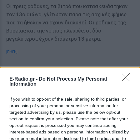
Οι τρεις ρόδακες, τα βιτρό που κατασκευάστηκαν
τον 13ο αιώνα, γλίτωσαν παρά τις αρχικές φήμες
που τα ήθελαν να έχουν διαλυθεί. Οι ρόδακες της
βόρειας και της νότιας πλευρές, οι δύο
μεγαλύτεροι, έχουν διάμετρο 13 μέτρα.
[ΠΗΓΗ]
ΔΙΑΦΗΜΙΣΗ
E-Radio.gr -
Do Not Process My Personal
Information
If you wish to opt-out of the sale, sharing to third parties, or
processing of your personal or sensitive information for
targeted advertising by us, please use the below opt-out
section to confirm your selection. Please note that after your
opt-out request is processed you may continue seeing
interest-based ads based on personal information utilized by
us or personal information disclosed to third parties prior to