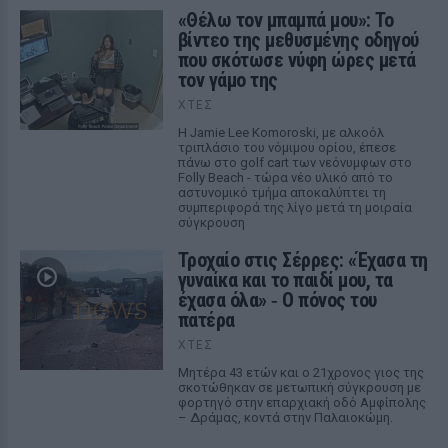
«Θέλω τον μπαμπά μου»: Το
βίντεο της μεθυσμένης οδηγού
που σκότωσε νύφη ώρες μετά
τον γάμο της
ΧΤΕΣ
Η Jamie Lee Komoroski, με αλκοόλ
τριπλάσιο του νόμιμου ορίου, έπεσε
πάνω στο golf cart των νεόνυμφων στο
Folly Beach - τώρα νέο υλικό από το
αστυνομικό τμήμα αποκαλύπτει τη
συμπεριφορά της λίγο μετά τη μοιραία
σύγκρουση
Τροχαίο στις Σέρρες: «Έχασα τη
γυναίκα και το παιδί μου, τα
έχασα όλα» ‑ Ο πόνος του
πατέρα
ΧΤΕΣ
Μητέρα 43 ετών και ο 21χρονος γιος της
σκοτώθηκαν σε μετωπική σύγκρουση με
φορτηγό στην επαρχιακή οδό Αμφίπολης
– Δράμας, κοντά στην Παλαιοκώμη.