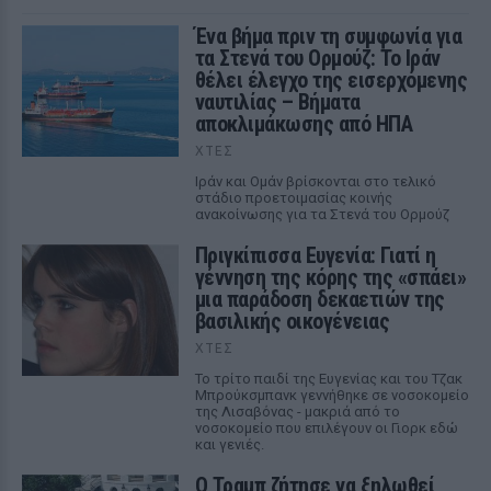
Ένα βήμα πριν τη συμφωνία για
τα Στενά του Ορμούζ: Το Ιράν
θέλει έλεγχο της εισερχόμενης
ναυτιλίας – Βήματα
αποκλιμάκωσης από ΗΠΑ
ΧΤΕΣ
Ιράν και Ομάν βρίσκονται στο τελικό
στάδιο προετοιμασίας κοινής
ανακοίνωσης για τα Στενά του Ορμούζ
Πριγκίπισσα Ευγενία: Γιατί η
γέννηση της κόρης της «σπάει»
μια παράδοση δεκαετιών της
βασιλικής οικογένειας
ΧΤΕΣ
Το τρίτο παιδί της Ευγενίας και του Τζακ
Μπρούκσμπανκ γεννήθηκε σε νοσοκομείο
της Λισαβόνας - μακριά από το
νοσοκομείο που επιλέγουν οι Γιορκ εδώ
και γενιές.
Ο Τραμπ ζήτησε να ξηλωθεί