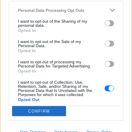
Εντοπίστηκε σήραγγα 40
μέτρων στη Λιθουανία για τη
Personal Data Processing Opt Outs
διέλευση παράνομων
μεταναστών από τη
I want to opt-out of the Sharing of my
Λευκορωσία
personal data.
Opted In
ΧΤΕΣ
Λιθουανοί συνοριοφύλακες δέχθηκαν
I want to opt-out of the Sale of my
επίθεση σε μία περίπτωση από ομάδα
Personal Data.
μεταναστών που αντιστέκονταν στη
Opted In
σύλληψή τους, οι αξιωματικοί
αναγκάστηκαν να υποχωρήσουν και οι
I want to opt-out of processing my
παράνομοι μετανάστες διέφυγαν πίσω
Personal Data for Targeted Advertising.
Opted In
Πύραυλος προσέκρουσε στη
Σελήνη: Τι κρύβει η «σιγή
I want to opt-out of Collection, Use,
ιχθύος» από NASA και SpaceX;
Retention, Sale, and/or Sharing of my
Personal Data that Is Unrelated with the
ΧΤΕΣ
Purposes for which it was collected.
Opted Out
Ο δεύτερος βαθμός του πυραύλου Falcon
9 προσέκρουσε στη Σελήνη στις 6:35
GMT, αφήνοντας πίσω του κρατήρα 18
CONFIRM
μέτρων - η οπτική επιβεβαίωση
αναμένεται από τους δορυφόρους σε
τροχιά