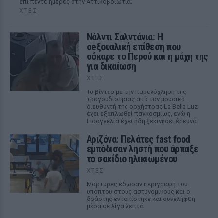
επί πέντε ημέρες στην Αττικοβοιωτία.
ΧΤΕΣ
Νάλντι Σαλντάνια: Η
σeξουαλική επίθεση που
σόκαρε το Περού και η μάχη της
για δικαίωση
ΧΤΕΣ
Το βίντεο με την παρενόχληση της
τραγουδίστριας από τον μουσικό
διευθυντή της ορχήστρας La Bella Luz
έχει εξαπλωθεί παγκοσμίως, ενώ η
Εισαγγελία έχει ήδη ξεκινήσει έρευνα.
Αριζόνα: Πελάτες fast food
εμπόδισαν ληστή που άρπαξε
το σακίδιο ηλικιωμένου
ΧΤΕΣ
Μάρτυρες έδωσαν περιγραφή του
υπόπτου στους αστυνομικούς και ο
δράστης εντοπίστηκε και συνελήφθη
μέσα σε λίγα λεπτά