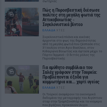
σωτηρίας
Πώς η Πυροσβεστική διέσωσε
πολίτες στη μεγάλη φωτιά της
Αττικοβοιωτίας ‑
Συγκλονιστικά βίντεο
ΕΛΛΆΔΑ
ΧΤΕΣ
Συγκλονιστικά πλάνα και εικόνες
έρχονται στο φως της δημοσιότητας
από τη μεγάλη φωτιά που ξέσπασε στις
31 Ιουλίου στον Αγιο Βασίλειο, στον
Κιθαιρώνα Βοιωτίας και έφτασε μέχρι το
Πόρτο Γερμενό - Ο διττός ρόλος της
Πυροσβεστικής
Για αμύθητο συμβόλαιο του
Σαλάχ γράφουν στην Τουρκία:
Προβλέπονται έξοδα για
κομμωτήρια και... χαρτί υγείας
ΕΛΛΆΔΑ
ΧΤΕΣ
Οι Τούρκοί αναφέρουν τα οικονομικά
δεδομένα της μεταγραφής του Αιγύπτιου
σταρ στην Τραμπζονσπόρ και τα νούμερα
που βγάζουν, προκαλούν ίλιγγο