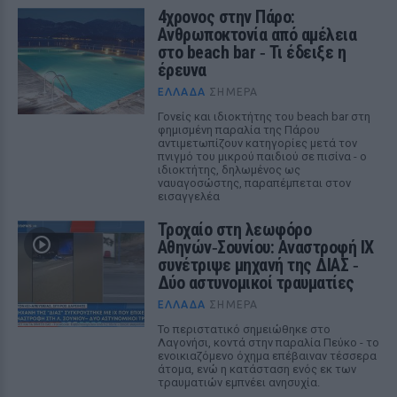
4χρονος στην Πάρο:
Ανθρωποκτονία από αμέλεια
στο beach bar ‑ Τι έδειξε η
έρευνα
ΕΛΛΆΔΑ
ΣΉΜΕΡΑ
Γονείς και ιδιοκτήτης του beach bar στη
φημισμένη παραλία της Πάρου
αντιμετωπίζουν κατηγορίες μετά τον
πνιγμό του μικρού παιδιού σε πισίνα - ο
ιδιοκτήτης, δηλωμένος ως
ναυαγοσώστης, παραπέμπεται στον
εισαγγελέα
Τροχαίο στη λεωφόρο
Αθηνών‑Σουνίου: Αναστροφή ΙΧ
συνέτριψε μηχανή της ΔΙΑΣ ‑
Δύο αστυνομικοί τραυματίες
ΕΛΛΆΔΑ
ΣΉΜΕΡΑ
Το περιστατικό σημειώθηκε στο
Λαγονήσι, κοντά στην παραλία Πεύκο - το
ενοικιαζόμενο όχημα επέβαιναν τέσσερα
άτομα, ενώ η κατάσταση ενός εκ των
τραυματιών εμπνέει ανησυχία.