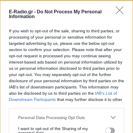
ΠΟΕΔΗΝ για τους φύλακες
E-Radio.gr -
Do Not Process My Personal
ΕΛΛΆΔΑ
ΣΉΜΕΡΑ
Information
Το περιστατικό βίας στα Επείγοντα
σημειώθηκε τα ξημερώματα του
Σαββάτου - ο πρόεδρος της ΠΟΕΔΗΝ
If you wish to opt-out of the sale, sharing to third parties, or
Μιχάλης Γιαννάκος ζητά ουσιαστικά
processing of your personal or sensitive information for
μέτρα προστασίας για το νοσηλευτικό
προσωπικό
targeted advertising by us, please use the below opt-out
section to confirm your selection. Please note that after your
Πάρος: Κλειστό το beach bar
opt-out request is processed you may continue seeing
όπου πνίγηκε ο 4χρονος –
interest-based ads based on personal information utilized by
Δικογραφία για ανθρωποκτονία
us or personal information disclosed to third parties prior to
από αμέλεια
your opt-out. You may separately opt-out of the further
ΕΛΛΆΔΑ
ΣΉΜΕΡΑ
disclosure of your personal information by third parties on the
Ο ιδιοκτήτης της επιχείρησης κρατείται
IAB’s list of downstream participants. This information may
και αναμένεται να οδηγηθεί στον
also be disclosed by us to third parties on the
IAB’s List of
εισαγγελέα, ενώ οι γονείς του παιδιού
Downstream Participants
that may further disclose it to other
αφέθηκαν ελεύθεροι μετά τη
σχηματισθείσα δικογραφία.
third parties.
Personal Data Processing Opt Outs
I want to opt-out of the Sharing of my
personal data.