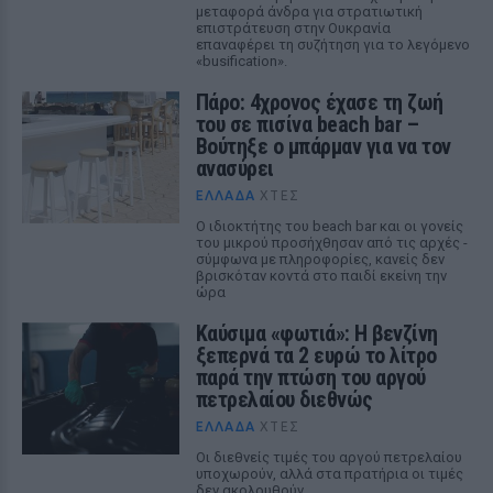
μεταφορά άνδρα για στρατιωτική
επιστράτευση στην Ουκρανία
επαναφέρει τη συζήτηση για το λεγόμενο
«busification».
Πάρο: 4χρονος έχασε τη ζωή
του σε πισίνα beach bar –
Βούτηξε ο μπάρμαν για να τον
ανασύρει
ΕΛΛΆΔΑ
ΧΤΕΣ
Ο ιδιοκτήτης του beach bar και οι γονείς
του μικρού προσήχθησαν από τις αρχές -
σύμφωνα με πληροφορίες, κανείς δεν
βρισκόταν κοντά στο παιδί εκείνη την
ώρα
Καύσιμα «φωτιά»: Η βενζίνη
ξεπερνά τα 2 ευρώ το λίτρο
παρά την πτώση του αργού
πετρελαίου διεθνώς
ΕΛΛΆΔΑ
ΧΤΕΣ
Οι διεθνείς τιμές του αργού πετρελαίου
υποχωρούν, αλλά στα πρατήρια οι τιμές
δεν ακολουθούν