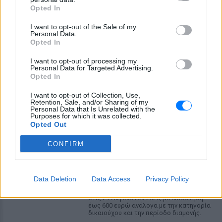
Opted In
ΕΛΛΆΔΑ
I want to opt-out of the Sale of my
Personal Data.
Πανικός στο αεροδρόμιο της Ατλάντα:
Opted In
Εκκενώθηκε αεροσκάφος με τσουλήθρες
έκτακτης ανάγκης
I want to opt-out of processing my
Personal Data for Targeted Advertising.
Πτήση με προορισμό το Ορλάντο επέστρεψε εκτάκτως στην
Opted In
Ατλάντα μετά από αναφορές για καπνό στο πιλοτήριο - 199
επιβάτες εγκατέλειψαν το Boeing 757 στον τροχόδρομο.
I want to opt-out of Collection, Use,
ΣΉΜΕΡΑ
Retention, Sale, and/or Sharing of my
Personal Data that Is Unrelated with the
Purposes for which it was collected.
Τουρισμός για Όλους
Opted Out
2026‑2027: Ποια ΑΦΜ
υποβάλλουν αιτήσεις σήμερα
CONFIRM
(9/8) – Όλα όσα πρέπει να
ξέρετε
ΕΛΛΆΔΑ
ΣΉΜΕΡΑ
Data Deletion
Data Access
Privacy Policy
Η προθεσμία υποβολής αιτήσεων λήγει
στις 21 Αυγούστου 2026, με επιδότηση
έως 600 ευρώ ανάλογα με την κατηγορία
δικαιούχου και την περίοδο διαμονής.