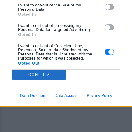
I want to opt-out of the Sale of my
Personal Data.
Opted In
Ακολουθήστε το E-Radio.gr στο
Google News
και μάθετε πρώτοι
τα πιο hot νέα
.
I want to opt-out of processing my
Personal Data for Targeted Advertising.
Opted In
Για ακόμη περισσότερα
νέα
, μπείτε στην
ροή
ειδήσεων
του E-Daily.gr
I want to opt-out of Collection, Use,
Retention, Sale, and/or Sharing of my
Personal Data that Is Unrelated with the
Purposes for which it was collected.
Ακολουθήστε το E-Radio.gr και στο Instagram
Opted Out
ΔΙΑΦΗΜΙΣΗ
CONFIRM
Data Deletion
Data Access
Privacy Policy