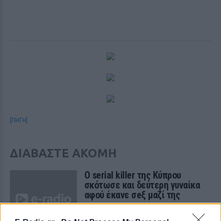
[ΠΗΓΗ]
ΔΙΑΒΑΣΤΕ ΑΚΟΜΗ
Ο serial killer της Κύπρου
σκότωσε και δεύτερη γυναίκα
αφού έκανε σeξ μαζί της
ΚΌΣΜΟΣ
ΠΡΙΝ 381 ΕΒΔΟΜΆΔΕΣ