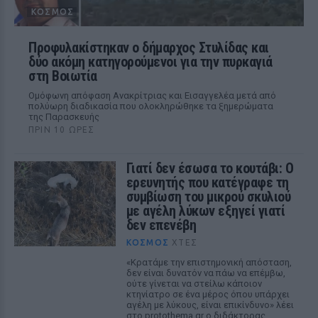
ΚΌΣΜΟΣ
Προφυλακίστηκαν ο δήμαρχος Στυλίδας και
δύο ακόμη κατηγορούμενοι για την πυρκαγιά
στη Βοιωτία
Ομόφωνη απόφαση Ανακρίτριας και Εισαγγελέα μετά από
πολύωρη διαδικασία που ολοκληρώθηκε τα ξημερώματα
της Παρασκευής
ΠΡΙΝ 10 ΏΡΕΣ
Γιατί δεν έσωσα το κουτάβι: Ο
ερευνητής που κατέγραφε τη
συμβίωση του μικρού σκυλιού
με αγέλη λύκων εξηγεί γιατί
δεν επενέβη
ΚΌΣΜΟΣ
ΧΤΕΣ
«Κρατάμε την επιστημονική απόσταση,
δεν είναι δυνατόν να πάω να επέμβω,
ούτε γίνεται να στείλω κάποιον
κτηνίατρο σε ένα μέρος όπου υπάρχει
αγέλη με λύκους, είναι επικίνδυνο» λέει
στο protothema.gr ο διδάκτορας