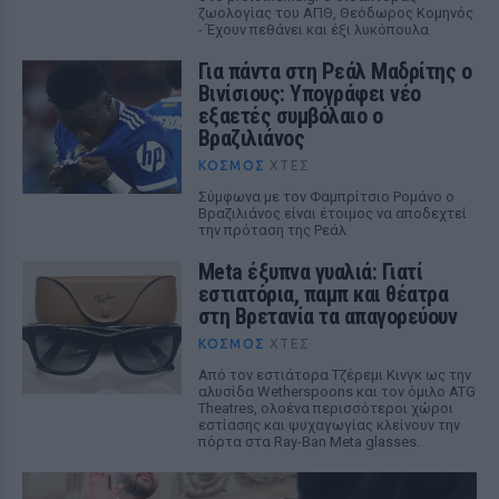
ζωολογίας του ΑΠΘ, Θεόδωρος Κομηνός
- Έχουν πεθάνει και έξι λυκόπουλα
Για πάντα στη Ρεάλ Μαδρίτης ο
Βινίσιους: Υπογράφει νέο
εξαετές συμβόλαιο ο
Βραζιλιάνος
ΚΌΣΜΟΣ
ΧΤΕΣ
Σύμφωνα με τον Φαμπρίτσιο Ρομάνο ο
Βραζιλιάνος είναι έτοιμος να αποδεχτεί
την πρόταση της Ρεάλ
Meta έξυπνα γυαλιά: Γιατί
εστιατόρια, παμπ και θέατρα
στη Βρετανία τα απαγορεύουν
ΚΌΣΜΟΣ
ΧΤΕΣ
Από τον εστιάτορα Τζέρεμι Κινγκ ως την
αλυσίδα Wetherspoons και τον όμιλο ATG
Theatres, ολοένα περισσότεροι χώροι
εστίασης και ψυχαγωγίας κλείνουν την
πόρτα στα Ray-Ban Meta glasses.