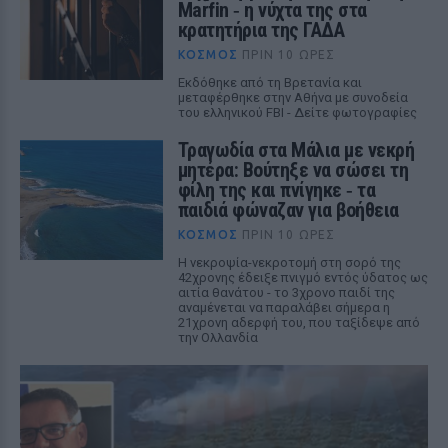
Marfin ‑ η νύχτα της στα
κρατητήρια της ΓΑΔΑ
ΚΌΣΜΟΣ
ΠΡΙΝ 10 ΏΡΕΣ
Εκδόθηκε από τη Βρετανία και
μεταφέρθηκε στην Αθήνα με συνοδεία
του ελληνικού FBI - Δείτε φωτογραφίες
Τραγωδία στα Μάλια με νεκρή
μητέρα: Βούτηξε να σώσει τη
φίλη της και πνίγηκε ‑ τα
παιδιά φώναζαν για βοήθεια
ΚΌΣΜΟΣ
ΠΡΙΝ 10 ΏΡΕΣ
Η νεκροψία-νεκροτομή στη σορό της
42χρονης έδειξε πνιγμό εντός ύδατος ως
αιτία θανάτου - το 3χρονο παιδί της
αναμένεται να παραλάβει σήμερα η
21χρονη αδερφή του, που ταξίδεψε από
την Ολλανδία