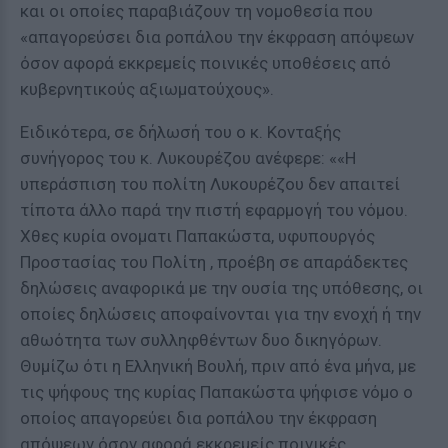
και οι οποίες παραβιάζουν τη νομοθεσία που
«απαγορεύσει δια ροπάλου την έκφραση απόψεων
όσον αφορά εκκρεμείς ποινικές υποθέσεις από
κυβερνητικούς αξιωματούχους».
Ειδικότερα, σε δήλωσή του ο κ. Κονταξής
συνήγορος του κ. Λυκουρέζου ανέφερε: ««Η
υπεράσπιση του πολίτη Λυκουρέζου δεν απαιτεί
τίποτα άλλο παρά την πιστή εφαρμογή του νόμου.
Χθες κυρία ονοματι Παπακώστα, υφυπουργός
Προστασίας του Πολίτη , προέβη σε απαράδεκτες
δηλώσεις αναφορικά με την ουσία της υπόθεσης, οι
οποίες δηλώσεις αποφαίνονται για την ενοχή ή την
αθωότητα των συλληφθέντων δυο δικηγόρων.
Θυμίζω ότι η Ελληνική Βουλή, πριν από ένα μήνα, με
τις ψήφους της κυρίας Παπακώστα ψήφισε νόμο ο
οποίος απαγορεύει δια ροπάλου την έκφραση
απόψεων όσον αφορά εκκρεμείς ποινικές