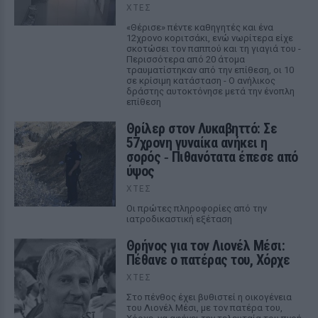
ΧΤΕΣ
«Θέρισε» πέντε καθηγητές και ένα
12χρονο κοριτσάκι, ενώ νωρίτερα είχε
σκοτώσει τον παππού και τη γιαγιά του -
Περισσότερα από 20 άτομα
τραυματίστηκαν από την επίθεση, οι 10
σε κρίσιμη κατάσταση - Ο ανήλικος
δράστης αυτοκτόνησε μετά την ένοπλη
επίθεση
Θρίλερ στον Λυκαβηττό: Σε
57χρονη γυναίκα ανήκει η
σορός ‑ Πιθανότατα έπεσε από
ύψος
ΧΤΕΣ
Οι πρώτες πληροφορίες από την
ιατροδικαστική εξέταση
Θρήνος για τον Λιονέλ Μέσι:
Πέθανε ο πατέρας του, Χόρχε
ΧΤΕΣ
Στο πένθος έχει βυθιστεί η οικογένεια
του Λιονέλ Μέσι, με τον πατέρα του,