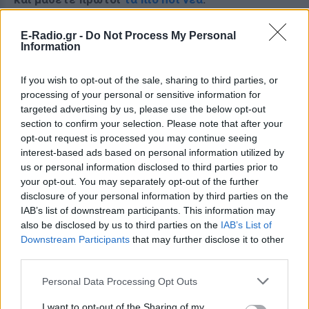
Για ακόμη περισσότερα
νέα
, μπείτε στην
ροή
E-Radio.gr -
Do Not Process My Personal
ειδήσεων
του E-Daily.gr
Information
Ακολουθήστε το E-Radio.gr και στο Instagram
If you wish to opt-out of the sale, sharing to third parties, or
processing of your personal or sensitive information for
ΔΙΑΦΗΜΙΣΗ
targeted advertising by us, please use the below opt-out
section to confirm your selection. Please note that after your
opt-out request is processed you may continue seeing
interest-based ads based on personal information utilized by
us or personal information disclosed to third parties prior to
your opt-out. You may separately opt-out of the further
disclosure of your personal information by third parties on the
IAB’s list of downstream participants. This information may
also be disclosed by us to third parties on the
IAB’s List of
Downstream Participants
that may further disclose it to other
third parties.
Personal Data Processing Opt Outs
I want to opt-out of the Sharing of my