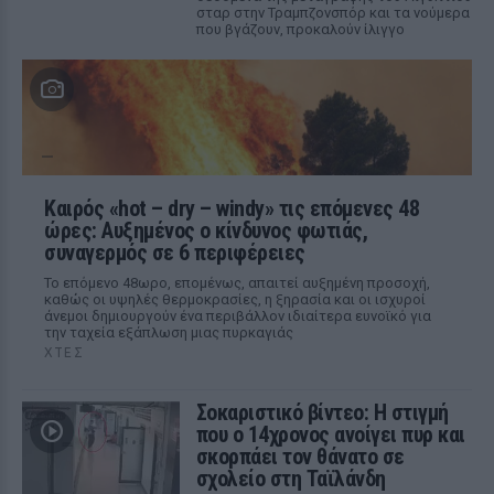
σταρ στην Τραμπζονσπόρ και τα νούμερα
που βγάζουν, προκαλούν ίλιγγο
Καιρός «hot – dry – windy» τις επόμενες 48
ώρες: Αυξημένος ο κίνδυνος φωτιάς,
συναγερμός σε 6 περιφέρειες
Το επόμενο 48ωρο, επομένως, απαιτεί αυξημένη προσοχή,
καθώς οι υψηλές θερμοκρασίες, η ξηρασία και οι ισχυροί
άνεμοι δημιουργούν ένα περιβάλλον ιδιαίτερα ευνοϊκό για
την ταχεία εξάπλωση μιας πυρκαγιάς
ΧΤΕΣ
Σοκαριστικό βίντεο: Η στιγμή
που ο 14χρονος ανοίγει πυρ και
σκορπάει τον θάνατο σε
σχολείο στη Ταϊλάνδη