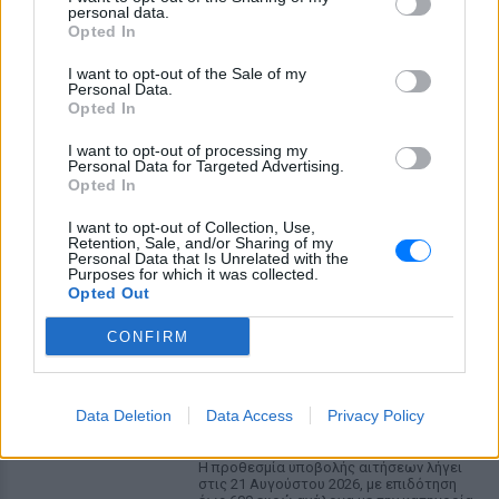
personal data.
Opted In
I want to opt-out of the Sale of my
Personal Data.
Opted In
I want to opt-out of processing my
Personal Data for Targeted Advertising.
Opted In
ΔΕΙΤΕ ΕΠΙΣΗΣ
I want to opt-out of Collection, Use,
Retention, Sale, and/or Sharing of my
Personal Data that Is Unrelated with the
ΣΤΗΝ ΙΔΙΑ ΚΑΤΗΓΟΡΙΑ
Purposes for which it was collected.
Opted Out
Τουρισμός για Όλους
CONFIRM
2026‑2027: Ποια ΑΦΜ
υποβάλλουν αιτήσεις σήμερα
(9/8) – Όλα όσα πρέπει να
ξέρετε
Data Deletion
Data Access
Privacy Policy
ΠΡΙΝ 10 ΏΡΕΣ
Η προθεσμία υποβολής αιτήσεων λήγει
στις 21 Αυγούστου 2026, με επιδότηση