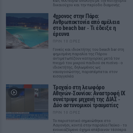
έως 600 ευρώ ανάλογα με την κατηγορία
δικαιούχου και την περίοδο διαμονής.
4χρονος στην Πάρο:
Ανθρωποκτονία από αμέλεια
στο beach bar ‑ Τι έδειξε η
έρευνα
ΠΡΙΝ 10 ΏΡΕΣ
Γονείς και ιδιοκτήτης του beach bar στη
φημισμένη παραλία της Πάρου
αντιμετωπίζουν κατηγορίες μετά τον
πνιγμό του μικρού παιδιού σε πισίνα - ο
ιδιοκτήτης, δηλωμένος ως
ναυαγοσώστης, παραπέμπεται στον
εισαγγελέα
Τροχαίο στη λεωφόρο
Αθηνών‑Σουνίου: Αναστροφή ΙΧ
συνέτριψε μηχανή της ΔΙΑΣ ‑
Δύο αστυνομικοί τραυματίες
ΠΡΙΝ 10 ΏΡΕΣ
Το περιστατικό σημειώθηκε στο
Λαγονήσι, κοντά στην παραλία Πεύκο - το
ενοικιαζόμενο όχημα επέβαιναν τέσσερα