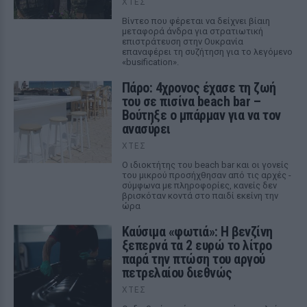
ΧΤΕΣ
Βίντεο που φέρεται να δείχνει βίαιη
μεταφορά άνδρα για στρατιωτική
επιστράτευση στην Ουκρανία
επαναφέρει τη συζήτηση για το λεγόμενο
«busification».
Πάρο: 4χρονος έχασε τη ζωή
του σε πισίνα beach bar –
Βούτηξε ο μπάρμαν για να τον
ανασύρει
ΧΤΕΣ
Ο ιδιοκτήτης του beach bar και οι γονείς
του μικρού προσήχθησαν από τις αρχές -
σύμφωνα με πληροφορίες, κανείς δεν
βρισκόταν κοντά στο παιδί εκείνη την
ώρα
Καύσιμα «φωτιά»: Η βενζίνη
ξεπερνά τα 2 ευρώ το λίτρο
παρά την πτώση του αργού
πετρελαίου διεθνώς
ΧΤΕΣ