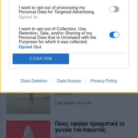
ΔΕΙΤΕ ΕΠΙΣΗΣ
I want to opt-out of processing my
Personal Data for Targeted Advertising.
Opted In
ΣΤΗΝ ΙΔΙΑ ΚΑΤΗΓΟΡΙΑ
I want to opt-out of Collection, Use,
Retention, Sale, and/or Sharing of my
6 φρούτα που μπορουν να
Personal Data that Is Unrelated with the
Purposes for which it was collected.
διατηρηθούν εκτός ψυγείου το
Opted Out
καλοκαίρι
ΣΉΜΕΡΑ
CONFIRM
Πώς να αποφύγεις το σύγκαμα
Data Deletion
Data Access
Privacy Policy
ανάμεσα στους μηρούς
ΣΉΜΕΡΑ
Έχει συμβεί σε όλες
Ποιος εφηύρε πραγματικά το
χωνάκι του παγωτού;
ΣΉΜΕΡΑ