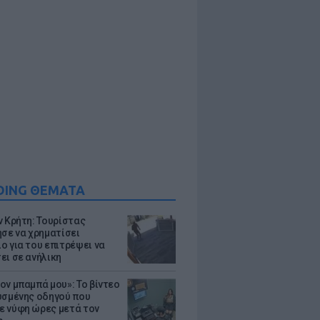
DING ΘΕΜΑΤΑ
ν Κρήτη: Τουρίστας
ησε να χρηματίσει
ο για του επιτρέψει να
ει σε ανήλικη
ον μπαμπά μου»: Το βίντεο
υσμένης οδηγού που
 νύφη ώρες μετά τον