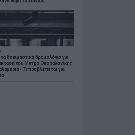
λανα νερά του Ιονίου
Σ
τα δοκιμαστικά δρομολόγια για
έκταση του Μετρό Θεσσαλονίκης
λαμαριά - Τι προβλέπεται για
ια