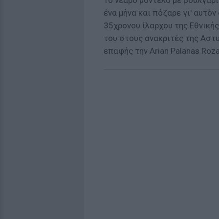
Το νεαρό μοντέλο με βουλγαρ
ένα μήνα και πόζαρε γι' αυτόν
35χρονου ίλαρχου της Εθνικής
του στους ανακριτές της Αστ
επαφής την Arian Palanas Roza