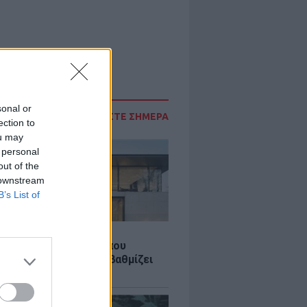
sonal or
ΔΙΑΒΑΣΤΕ ΣΗΜΕΡΑ
ection to
ou may
 personal
out of the
 downstream
B’s List of
Σ
λαστική: Καινοτομία που
ομεί ενέργεια και αναβαθμίζει
ιότητα ζωής