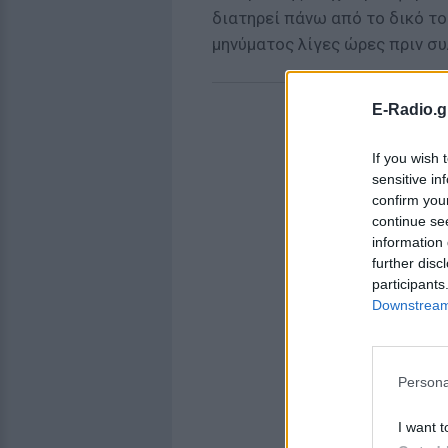
διατηρεί πάνω από το δικό το
μηνύματος λίγες ώρες πριν συ
E-Radio.g
If you wish 
sensitive in
confirm you
continue se
information 
further disc
participants
Downstream 
Persona
I want t