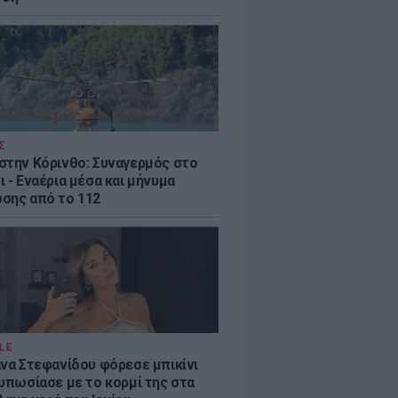
Σ
στην Κόρινθο: Συναγερμός στο
 - Εναέρια μέσα και μήνυμα
σης από το 112
LE
άνα Στεφανίδου φόρεσε μπικίνι
τυπωσίασε με το κορμί της στα