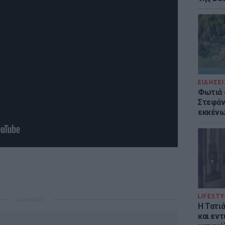
ΕΙΔΗΣΕΙ
Φωτιά 
Στεφάνι
εκκένω
LIFESTY
ΔΙΑΦΗΜΙΣΗ
Η Τατι
και εν