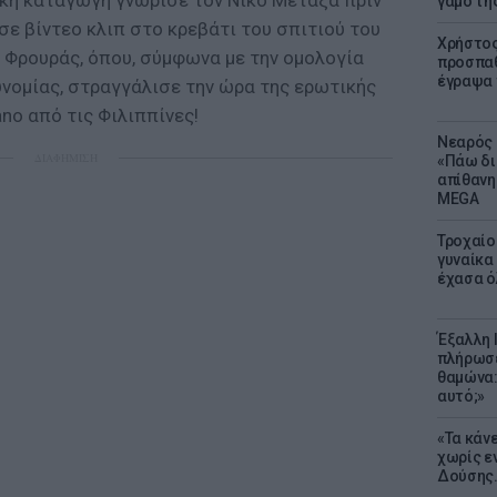
ική καταγωγή γνώρισε τον Νίκο Μεταξά πριν
γάμο τη
 σε βίντεο κλιπ στο κρεβάτι του σπιτιού του
Χρήστος
 Φρουράς, όπου, σύμφωνα με την ομολογία
προσπαθ
έγραψα τ
υνομίας, στραγγάλισε την ώρα της ερωτικής
no από τις Φιλιππίνες!
Νεαρός 
ΔΙΑΦΗΜΙΣΗ
«Πάω δι
απίθανη
MEGA
Τροχαίο
γυναίκα 
έχασα ό
Έξαλλη 
πλήρωσε
θαμώνα:
αυτό;»
«Τα κάν
χωρίς ε
Δούσης.