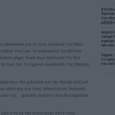
Καταδίω
Θεσσαλο
του οδη
μ@@@»,
Αρχεία 
σκάφη 1
σφαίρα 
ο philenews για το πώς γνώρισε τον Νίκο
νέα απο
τεβού τους και τα γυρίσματα του βίντεο
Σέρρες:
λόγησε μέχρι τώρα πως σκότωσε τις δύο
το τροχ
 τη ζωή του το 6χρονο αγγελούδι της Μαίρης
στο αντ
Ορέστης» της μιλούσε για την πρώην σύζυγό
του, αλλά και για τους τελευταίους δεσμούς
 και τις ... φιλικές σχέσεις που διατηρούσε
μάλιστα να της ενοικιάσει σπίτι που