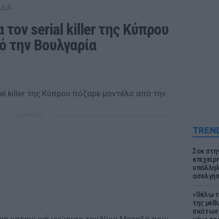
ΑΔΑ
 τον serial killer της Κύπρου 
ό την Βουλγαρία 
ΔΙΑΦΗΜΙΣΗ
TREN
Σοκ στη
επιχείρ
υπάλληλ
ασελγήσ
«Θέλω τ
της μεθ
σκότωσε