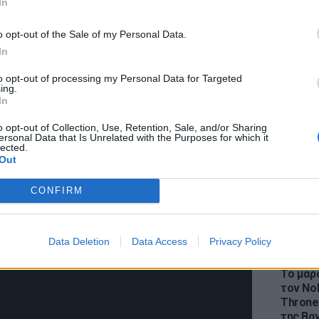
In
o opt-out of the Sale of my Personal Data.
In
to opt-out of processing my Personal Data for Targeted
LIFESTY
ing.
την κάμερα του philenews μόλις μαθαίνει
Η Ελέν
In
χωρισμ
 για το βίντεο κλιπ στραγγαλίστηκε η άτυχη
«Διαστ
o opt-out of Collection, Use, Retention, Sale, and/or Sharing
ν φερόμενο ως πιθανό serial killer της
ersonal Data that Is Unrelated with the Purposes for which it
εκτοξε
lected.
έχει καμία σχέση με κατά συρροήν δολοφόνο.
Out
ροβάλλονται πλάνα και από το βίντεο κλιπ
CONFIRM
 ο «Ορέστης», δείτε όλα όσα αποκαλύπτει το
 γι αυτόν.
Data Deletion
Data Access
Privacy Policy
LIFESTY
Το μαρο
τον Nol
Thrones
της Βα