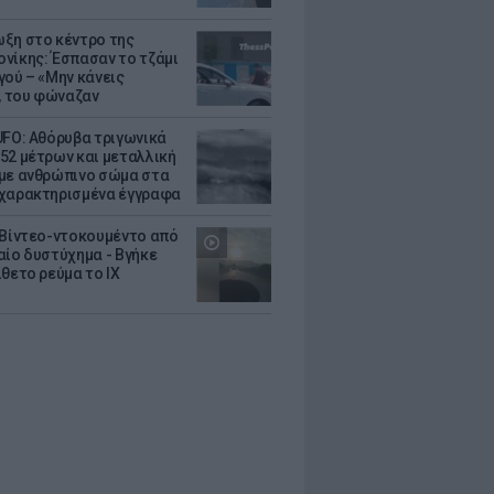
ξη στο κέντρο της
νίκης: Έσπασαν το τζάμι
γού – «Μην κάνεις
 του φώναζαν
UFO: Αθόρυβα τριγωνικά
52 μέτρων και μεταλλική
με ανθρώπινο σώμα στα
χαρακτηρισμένα έγγραφα
 Βίντεο-ντοκουμέντο από
αίο δυστύχημα - Βγήκε
ίθετο ρεύμα το ΙΧ