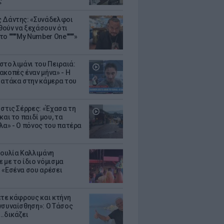
ς
 Δάντης: «Συνάδελφοι
ούν να ξεχάσουν ότι
ο """"My Number One""""»
στο λιμάνι του Πειραιά:
ακοπές έναν μήνα» - Η
 ατάκα στην κάμερα του
 στις Σέρρες: «Έχασα τη
και το παιδί μου, τα
λα» - Ο πόνος του πατέρα
Ιουλία Καλλιμάνη
 με το ίδιο νόμισμα
 «Εσένα σου αρέσει
ετε κάφρους και κτήνη
νσυναίσθηση»: Ο Τάσος
..δικάζει