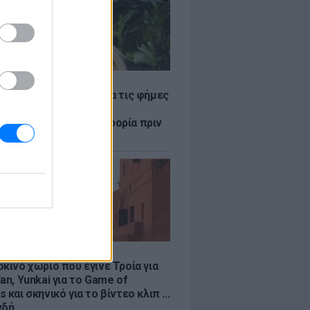
LE
η Βουλγαράκη ξεσπά για τις φήμες
ού με τον Ιωαννίδη:
αυρώστε καμία πληροφορία πριν
ύσετε τη βλακεία σας»
LE
κινό χωριό που έγινε Τροία για
an, Yunkai για το Game of
 και σκηνικό για το βίντεο κλιπ ...
νδή