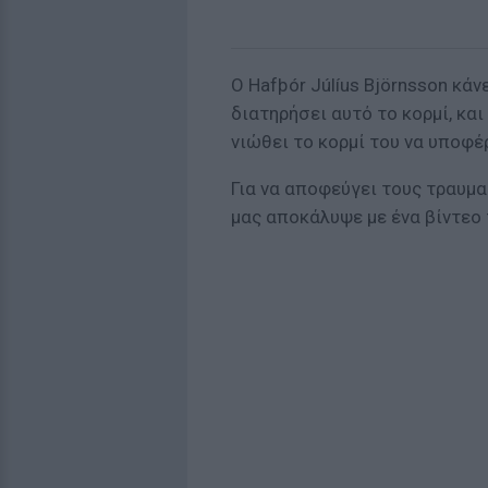
Ο Hafþór Júlíus Björnsson κά
διατηρήσει αυτό το κορμί, και
νιώθει το κορμί του να υποφέ
Για να αποφεύγει τους τραυμα
μας αποκάλυψε με ένα βίντεο τ