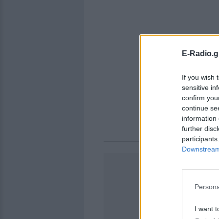
E-Radio.g
If you wish 
sensitive in
confirm you
continue se
information 
further disc
participants
Downstream 
Persona
I want t