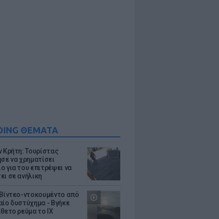
DING ΘΕΜΑΤΑ
ν Κρήτη: Τουρίστας
ησε να χρηματίσει
ο για του επιτρέψει να
ει σε ανήλικη
 Βίντεο-ντοκουμέντο από
αίο δυστύχημα - Βγήκε
ίθετο ρεύμα το ΙΧ