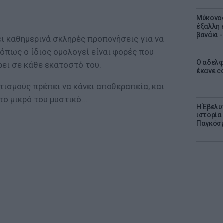
Μύκονος
έξαλλη 
βανάκι 
νει καθημερινά σκληρές προπονήσεις για να
 όπως ο ίδιος ομολογεί είναι φορές που
Ο αδελφ
ρει σε κάθε εκατοστό του.
έκανε c
τισμούς πρέπει να κάνει αποθεραπεία, και
ο μικρό του μυστικό...
Η Έβελυ
ιστορία
Παγκόσμ