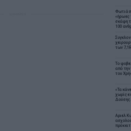
Φωτιά σ
ΔΙΑΦΗΜΙΣΗ
«ήρωες 
σκάφη τ
100 αν
Συγκλον
χειρουρ
των 7,1
Το φοβε
από την
του Χρή
«Τα κάν
χωρίς ε
Δούσης.
Αριελ Κ
ασχολού
πρόκειτ