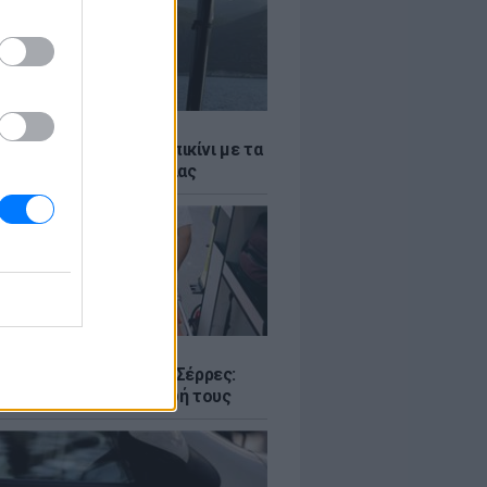
LE
α Μενούνος φόρεσε μπικίνι με τα
α της ελληνικής σημαίας
Σ
ο με δύο νεκρούς στις Σέρρες:
 και γιος έχασαν τη ζωή τους