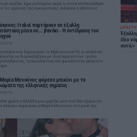
ν με αγγίζει, έχω ροδόχρου ακμή, η οποία επιδεινώθηκε
ό τις ορμόνες της εγκυμοσύνης, ανέφερε η ηθοποιός
ύκονος: Ιταλοί παρτάρουν σε έξαλλη
LIFESTY
ατάσταση μέσα σε... βανάκι ‑ Η αντίδραση του
Έξαλλη
δηγού
ίδιο ν
ΉΜΕΡΑ
αυτό;»
α πλάνα που δημοσιεύει το Mykonos live TV, οι επιβάτες
ίνονται να διασκεδάζουν με ιδιαίτερα έντονο τρόπο,
ροπηδώντας, τραγουδώντας και φωνάζοντας μέσα στο
χημα
 Μαρία Μενούνος φόρεσε μπικίνι με τα
ρώματα της ελληνικής σημαίας
ΉΜΕΡΑ
άθε χρόνο η Ελλάδα μου χαρίζει κάτι που δεν ήξερα ότι
υ έλειπε» σημειώνει η Μαρία Μενούνος στο post της