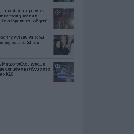
: Ιταλοί παρτάρουν σε
κατάσταση μέσα σε...
- Η αντίδραση του οδηγού
ός της Αντζελίνα Τζολί
oming out στα 53 του
ν Μητροπούλου έγραψε
 με ασημένιο μετάλλιο στο
ιο Κ20