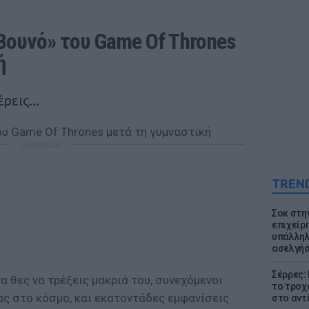
«Βουνό» του Game Of Thrones 
ή
ρεις...
ΔΙΑΦΗΜΙΣΗ
TREN
Σοκ στη
επιχείρ
υπάλληλ
ασελγήσ
Σέρρες:
α θες να τρέξεις μακριά του, συνεχόμενοι
το τροχ
ας στο κόσμο, και εκατοντάδες εμφανίσεις
στο αντ