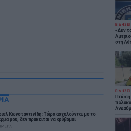
ΕΙΔΗΣΕΙ
«Δεν το
Αμερικ
στη Λέ
ΕΙΔΗΣΕΙ
Πτώση 
ΡΙΑ
πολυκα
Ανασύρ
ριελ Κωνσταντινίδη: Τώρα ασχολούνται με το
έρμα μου, δεν πρόκειται να κρύβομαι
ΉΜΕΡΑ