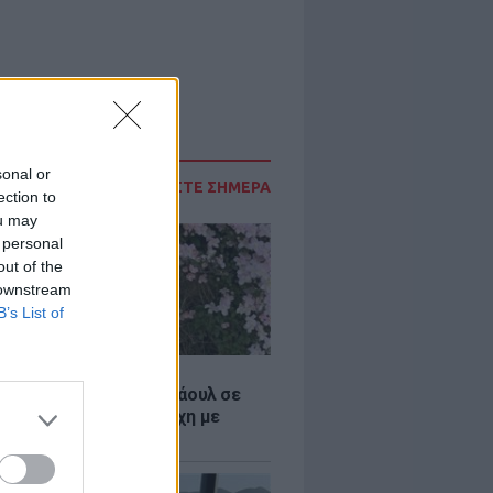
sonal or
ΔΙΑΒΑΣΤΕ ΣΗΜΕΡΑ
ection to
ou may
 personal
out of the
 downstream
B’s List of
Σ
η influencer Σίντνεϊ Τάουλ σε
26 ετών έπειτα από μάχη με
 μορφή καρκίνου