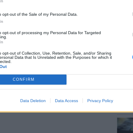
In
o opt-out of the Sale of my Personal Data.
In
gr στο
Google News
και μάθετε πρώτοι
τα
to opt-out of processing my Personal Data for Targeted
LIFESTY
ing.
Η Μαρί
In
χρώματ
; Τα νέα της ημέρας και ότι σου κάνει κλικ!
o opt-out of Collection, Use, Retention, Sale, and/or Sharing
ersonal Data that Is Unrelated with the Purposes for which it
lected.
r και στο Instagram
Out
ΔΙΑΦΗΜΙΣΗ
CONFIRM
ΕΙΔΗΣΕΙ
Data Deletion
Data Access
Privacy Policy
Τροχαί
Μητέρα