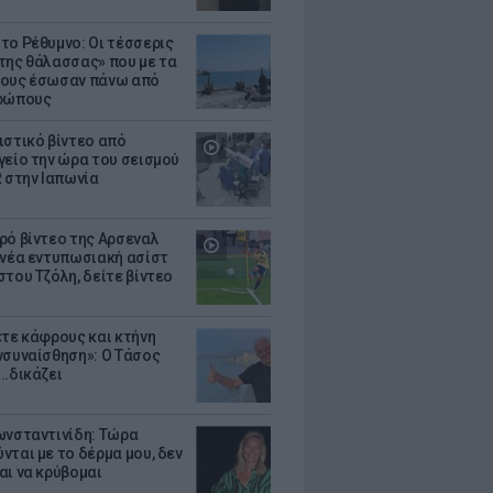
το Ρέθυμνο: Οι τέσσερις
της θάλασσας» που με τα
ους έσωσαν πάνω από
θρώπους
ιστικό βίντεο από
γείο την ώρα του σεισμού
R στην Ιαπωνία
ρό βίντεο της Αρσεναλ
 νέα εντυπωσιακή ασίστ
στου Τζόλη, δείτε βίντεο
ετε κάφρους και κτήνη
νσυναίσθηση»: Ο Τάσος
..δικάζει
ωνσταντινίδη: Τώρα
νται με το δέρμα μου, δεν
αι να κρύβομαι