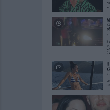
Δε
απ
Μ
κ
ο
Σ
Στ
φα
χο
ό
Η
χ
Σ
«Κ
μο