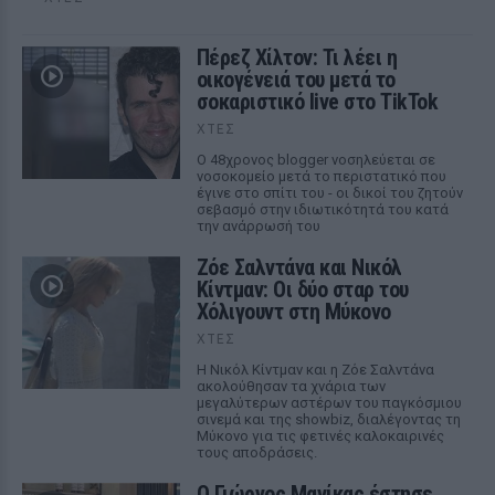
Πέρεζ Χίλτον: Τι λέει η
οικογένειά του μετά το
σοκαριστικό live στο TikTok
ΧΤΕΣ
Ο 48χρονος blogger νοσηλεύεται σε
νοσοκομείο μετά το περιστατικό που
έγινε στο σπίτι του - οι δικοί του ζητούν
σεβασμό στην ιδιωτικότητά του κατά
την ανάρρωσή του
Ζόε Σαλντάνα και Νικόλ
Κίντμαν: Οι δύο σταρ του
Χόλιγουντ στη Μύκονο
ΧΤΕΣ
Η Νικόλ Κίντμαν και η Ζόε Σαλντάνα
ακολούθησαν τα χνάρια των
μεγαλύτερων αστέρων του παγκόσμιου
σινεμά και της showbiz, διαλέγοντας τη
Μύκονο για τις φετινές καλοκαιρινές
τους αποδράσεις.
Ο Γιώργος Μανίκας έστησε