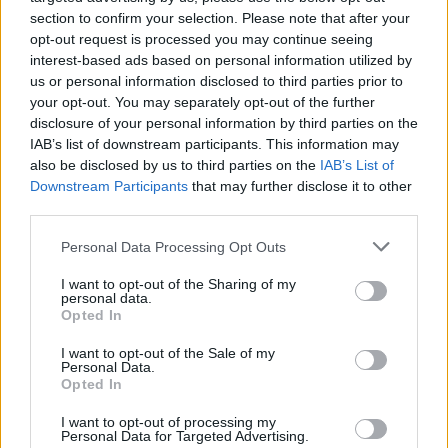
section to confirm your selection. Please note that after your
ΔΕΙΤΕ ΕΠΙΣΗΣ
opt-out request is processed you may continue seeing
interest-based ads based on personal information utilized by
us or personal information disclosed to third parties prior to
ΣΤΗΝ ΙΔΙΑ ΚΑΤΗΓΟΡΙΑ
your opt-out. You may separately opt-out of the further
disclosure of your personal information by third parties on the
Πού εξαφανίστηκε η Dido; Η
IAB’s list of downstream participants. This information may
τραγουδίστρια που πούλησε 40
also be disclosed by us to third parties on the
IAB’s List of
εκ. δίσκους άφησε τη δόξα και
Downstream Participants
that may further disclose it to other
άλλαξε ζωή
third parties.
ΠΡΙΝ 4 ΏΡΕΣ
Personal Data Processing Opt Outs
Με επιτυχίες όπως τα «Thank You»,
«White Flag» και τη θρυλική συνεργασία
της με τον Eminem στο «Stan», η Dido
I want to opt-out of the Sharing of my
personal data.
έγινε μία από τις μεγαλύτερες ποπ σταρ
των 00s
Opted In
Η πιο δύσκολη στιγμή στη ζωή
I want to opt-out of the Sale of my
του Barack Obama δεν συνέβη
Personal Data.
Opted In
στον Λευκό Οίκο
ΠΡΙΝ 4 ΏΡΕΣ
I want to opt-out of processing my
Personal Data for Targeted Advertising.
Η νύχτα που ο Barack και η Michelle