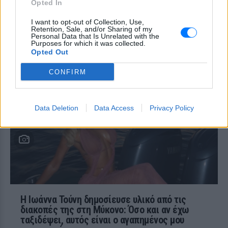
Opted In
Obama φοβήθηκαν για τη ζωή της κόρης
τους
I want to opt-out of Collection, Use,
Retention, Sale, and/or Sharing of my
«Δεν θα το ξεχάσω όσο ζω»: Η
Personal Data that Is Unrelated with the
συγκλονιστική εξομολόγηση
Purposes for which it was collected.
της Αγγελικής Ηλιάδη για τη
Opted Out
στιγμή που είδε τον Ιησού
CONFIRM
ΧΤΕΣ
Η τραγουδίστρια περιέγραψε μέσα από
το Instagram μια εμπειρία που λέει πως
έζησε όταν ο γιος της νοσηλευόταν στο
Data Deletion
Data Access
Privacy Policy
νοσοκομείο της Αρτας.
Η Ιωάννα Τούνη δημοσίευσε υλικό από τις
διακοπές της στη Μύκονο: Όσο και αν έχω
ταξιδέψει, αυτός είναι ο αγαπημένος μου