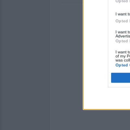
Opted 
I want t
Opted 
I want 
Advertis
Opted 
I want t
of my P
was col
Opted 