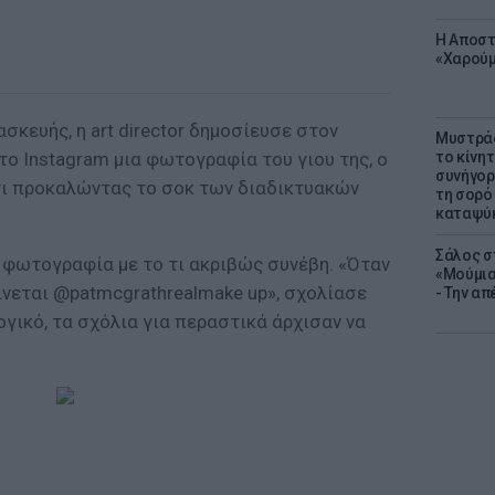
Η Αποστ
«Χαρούμ
σκευής, η art director δημοσίευσε στον
Μυστράς
ο Instagram μια φωτογραφία του γιου της, ο
το κίνη
συνήγορ
τι προκαλώντας το σοκ των διαδικτυακών
τη σορό
καταψύ
Σάλος σ
 φωτογραφία με το τι ακριβώς συνέβη. «Όταν
«Μούμια
ίνεται @patmcgrathrealmake up», σχολίασε
- Την α
γικό, τα σχόλια για περαστικά άρχισαν να