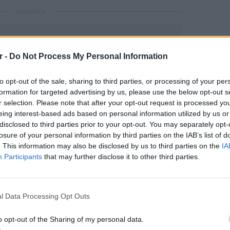
ΔΙΑΦΗΜΙΣΗ
r -
Do Not Process My Personal Information
to opt-out of the sale, sharing to third parties, or processing of your per
formation for targeted advertising by us, please use the below opt-out s
r selection. Please note that after your opt-out request is processed y
eing interest-based ads based on personal information utilized by us or
disclosed to third parties prior to your opt-out. You may separately opt-
losure of your personal information by third parties on the IAB’s list of
gr στο
Google News
και μάθετε πρώτοι
τα
. This information may also be disclosed by us to third parties on the
IA
Participants
that may further disclose it to other third parties.
έματα για
Μόδα
,
Ομορφιά
,
Σχέσεις
και
LIFESTY
ink.gr
!
Πέρεζ Χ
l Data Processing Opt Outs
μετά το
r και στο Instagram
o opt-out of the Sharing of my personal data.