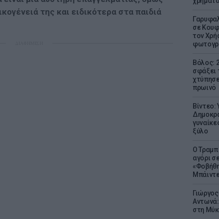
χρήματ
ικογένειά της και ειδικότερα στα παιδιά
Γαρυφαλ
σε Κουφ
τον Χρή
ΔΙΑΦΗΜΙΣΗ
φωτογρ
Βόλος: 
σφάξει 
χτύπησε
πρωινό
Βίντεο:
Δημοκρα
γυναίκε
ξύλο
Ο Τραμπ
αγόρι σ
«Φοβήθη
Μπάιντε
Γιώργος
Αντωνά:
στη Μύκ