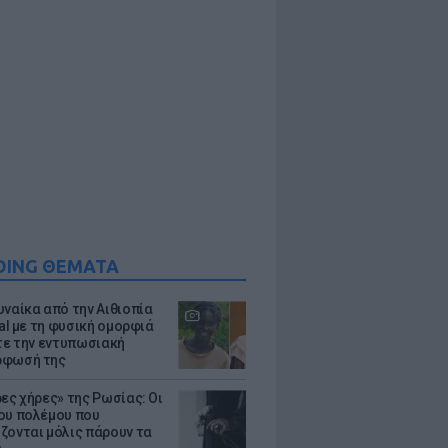
DING ΘΕΜΑΤΑ
υναίκα από την Αιθιοπία
ral με τη φυσική ομορφιά
ίτε την εντυπωσιακή
ρφωσή της
ρες χήρες» της Ρωσίας: Οι
ου πολέμου που
ζονται μόλις πάρουν τα