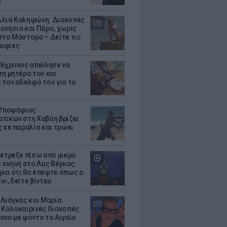
α
λιά Καληφώνη: Διακοπές
ονήσια και Πάρο, χωρίς
στο Μάστορα – Δείτε τις
αφίες
26χρονος απείλησε να
τη μητέρα του και
 τον αδελφό του για το
 Υποψήφιος
τικών στη Χαβάη βρίζει
ς σε παραλία και τρώει
 έτρεξε πίσω από μικρό
ε σκηνή στο Λας Βέγκας:
κα ότι θα έπεφτε όπως ο
ν», δείτε βίντεο
 Λιάγκας και Μαρία
 Καλοκαιρινές διακοπές
ονο με φόντο το Αιγαίο