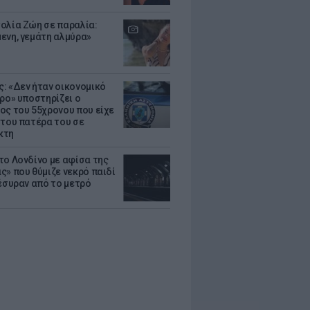
ολία Ζώη σε παραλία:
ενη, γεμάτη αλμύρα»
: «Δεν ήταν οικονομικό
τρο» υποστηρίζει ο
ος του 55χρονου που είχε
 του πατέρα του σε
κτη
το Λονδίνο με αφίσα της
ς» που θύμιζε νεκρό παιδί
πέσυραν από το μετρό