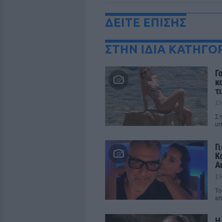
ΔΕΙΤΕ ΕΠΙΣΗΣ
ΣΤΗΝ ΙΔΙΑ ΚΑΤΗΓΟ
Γ
κ
τ
Σ
Στ
υπ
Γ
Κ
Α
Σ
Το
επ
Η