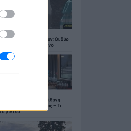
LE
ντάνα και Νικόλ Κίντμαν: Οι δύο
ου Χόλιγουντ στη Μύκονο
LE
γος Μανίκας έστησε απίθανη
σε υπάλληλο καφετέριας – Τι
το βίντεο