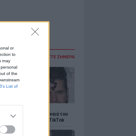
sonal or
ection to
ΔΙΑΒΑΣΤΕ ΣΗΜΕΡΑ
ou may
 personal
out of the
 downstream
B’s List of
LE
ίλτον: Τι λέει η οικογένειά του
 σοκαριστικό live στο TikTok