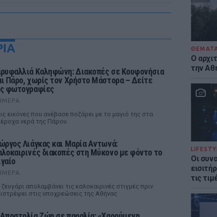
ΡΙΑ
ΘΕΜΑΤ
Ο αρχι
την Αθ
αρυφαλλιά Καληφώνη: Διακοπές σε Κουφονήσια
αι Πάρο, χωρίς τον Χρήστο Μάστορα – Δείτε
ις φωτογραφίες
ΉΜΕΡΑ
ις εικόνες που ανέβασε ποζάρει με το μαγιό της στα
έροχα νερά της Πάρου
ιώργος Λιάγκας και Μαρία Αντωνά:
LIFESTY
αλοκαιρινές διακοπές στη Μύκονο με φόντο το
Οι συν
ιγαίο
εισιτήρ
ΉΜΕΡΑ
τις τιμ
 ζευγάρι απολαμβάνει τις καλοκαιρινές στιγμές πριν
ιστρέψει στις υποχρεώσεις της Αθήνας
 Αποστολία Ζώη σε παραλία: «Χαρούμενη,