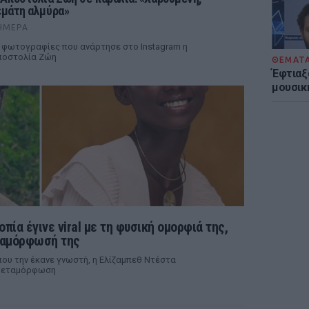
εμάτη αλμύρα»
ΉΜΕΡΑ
 φωτογραφίες που ανάρτησε στο Instagram η
ποστολία Ζώη
ΘΕΜΑΤ
Έφτιαξ
μουσική
οπία έγινε viral με τη φυσική ομορφιά της,
ταμόρφωσή της
υ την έκανε γνωστή, η Ελίζαμπεθ Ντέστα
 μεταμόρφωση