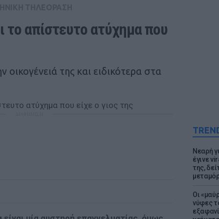
ΗΝΙΚΗ ΤΗΛΕΟΡΑΣΗ
ι το απίστευτο ατύχημα που 
ν οικογένειά της και ειδικότερα στα
ΔΙΑΦΗΜΙΣΗ
TREN
Νεαρή γ
έγινε vi
της, δε
μεταμό
Οι «μαύ
νύφες τ
εξαφανί
α είναι μία αυστηρή επαγγελματίας, όμως