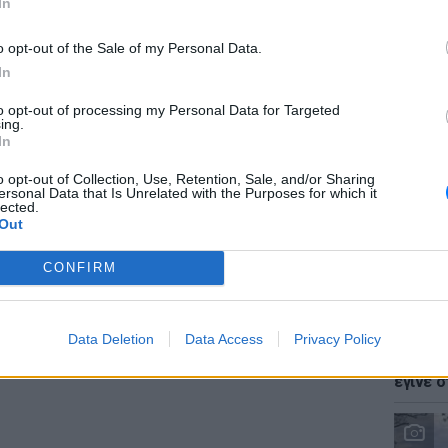
In
ΔΙΑΦΗΜΙΣΗ
o opt-out of the Sale of my Personal Data.
In
to opt-out of processing my Personal Data for Targeted
LIFESTY
ing.
Ζόε Σαλ
In
σταρ τ
o opt-out of Collection, Use, Retention, Sale, and/or Sharing
ersonal Data that Is Unrelated with the Purposes for which it
lected.
Out
CONFIRM
LIFESTY
Data Deletion
Data Access
Privacy Policy
Ο Γιώρ
φάρσα 
έγινε σ