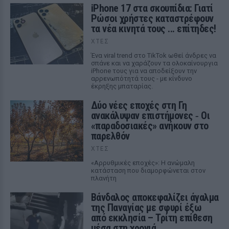
iPhone 17 στα σκουπίδια: Γιατί
Ρώσοι χρήστες καταστρέφουν
τα νέα κινητά τους ... επίτηδες!
ΧΤΕΣ
Ένα viral trend στο TikTok ωθεί άνδρες να
σπάνε και να χαράζουν τα ολοκαίνουργια
iPhone τους για να αποδείξουν την
αρρενωπότητά τους - με κίνδυνο
έκρηξης μπαταρίας.
Δύο νέες εποχές στη Γη
ανακάλυψαν επιστήμονες ‑ Oι
«παραδοσιακές» ανήκουν στο
παρελθόν
ΧΤΕΣ
«Αρρυθμικές εποχές»: Η ανώμαλη
κατάσταση που διαμορφώνεται στον
πλανήτη
Βάνδαλος αποκεφαλίζει άγαλμα
της Παναγίας με σφυρί έξω
από εκκλησία – Τρίτη επίθεση
μέσα στη χρονιά