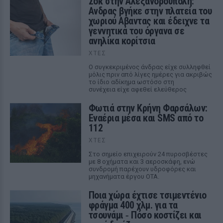
Σοκ στην Αλεξανδρούπολη:
Ανδρας βγήκε στην πλατεία του
χωριού Αβαντας και έδειχνε τα
γεννητικά του όργανα σε
ανηλίκα κορίτσια
ΧΤΕΣ
Ο συγκεκριμένος άνδρας είχε συλληφθεί
μόλις πριν από λίγες ημέρες για ακριβώς
το ίδιο αδίκημα ωστόσο στη
συνέχεια είχε αφεθεί ελεύθερος
Φωτιά στην Κρήνη Φαρσάλων:
Εναέρια μέσα και SMS από το
112
ΧΤΕΣ
Στο σημείο επιχειρούν 24 πυροσβέστες
με 8 οχήματα και 3 αεροσκάφη, ενώ
συνδρομή παρέχουν υδροφόρες και
μηχανήματα έργου ΟΤΑ.
Ποια χώρα έχτισε τσιμεντένιο
φράγμα 400 χλμ. για τα
τσουνάμι ‑ Πόσο κοστίζει και