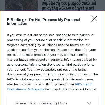
συμβίωση του μικρού σκυλιού
με αγέλη λύκων εξηγεί γιατί
δεν επενέβη
ΧΤΕΣ
E-Radio.gr -
Do Not Process My Personal
Information
«Κρατάμε την επιστημονική απόσταση,
δεν είναι δυνατόν να πάω να επέμβω,
ούτε γίνεται να στείλω κάποιον
If you wish to opt-out of the sale, sharing to third parties, or
κτηνίατρο σε ένα μέρος όπου υπάρχει
αγέλη με λύκους, είναι επικίνδυνο» λέει
processing of your personal or sensitive information for
στο protothema.gr ο διδάκτορας
targeted advertising by us, please use the below opt-out
ζωολογίας του ΑΠΘ, Θεόδωρος Κομηνός
section to confirm your selection. Please note that after your
- Έχουν πεθάνει και έξι λυκόπουλα
opt-out request is processed you may continue seeing
Για πάντα στη Ρεάλ Μαδρίτης ο
interest-based ads based on personal information utilized by
Βινίσιους: Υπογράφει νέο
us or personal information disclosed to third parties prior to
εξαετές συμβόλαιο ο
your opt-out. You may separately opt-out of the further
Βραζιλιάνος
disclosure of your personal information by third parties on the
ΧΤΕΣ
IAB’s list of downstream participants. This information may
also be disclosed by us to third parties on the
IAB’s List of
Σύμφωνα με τον Φαμπρίτσιο Ρομάνο ο
Βραζιλιάνος είναι έτοιμος να αποδεχτεί
Downstream Participants
that may further disclose it to other
την πρόταση της Ρεάλ
third parties.
Meta έξυπνα γυαλιά: Γιατί
Personal Data Processing Opt Outs