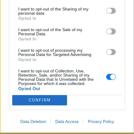
εστιατόρια, παμπ και θέατρα
στη Βρετανία τα απαγορεύουν
I want to opt-out of the Sharing of my
personal data.
ΧΤΕΣ
Opted In
Από τον εστιάτορα Τζέρεμι Κινγκ ως την
αλυσίδα Wetherspoons και τον όμιλο ATG
I want to opt-out of the Sale of my
Theatres, ολοένα περισσότεροι χώροι
Personal Data.
εστίασης και ψυχαγωγίας κλείνουν την
Opted In
πόρτα στα Ray-Ban Meta glasses.
I want to opt-out of processing my
Personal Data for Targeted Advertising.
Opted In
I want to opt-out of Collection, Use,
Retention, Sale, and/or Sharing of my
Personal Data that Is Unrelated with the
Purposes for which it was collected.
Opted Out
Ο εκλεκτός του Τραμπ: Το κρυφό σχέδιο
διαδοχής στην ηγεσία του MAGA
CONFIRM
Ο Ντόναλντ Τραμπ φέρεται να έδωσε ιδιωτικά το πιο
ξεκάθαρο μέχρι σήμερα σήμα υπέρ του αντιπροέδρου ως
διαδόχου του στο Ρεπουμπλικανικό Κόμμα, ενώ παράλληλα
Data Deletion
Data Access
Privacy Policy
διατηρεί ανοιχτή την εξίσωση με τον Μάρκο Ρούμπιο.
ΧΤΕΣ