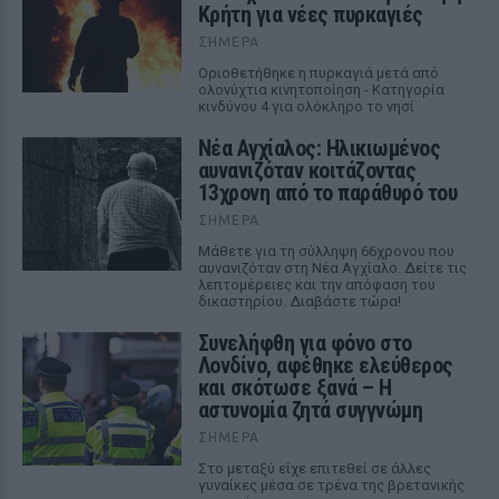
Κρήτη για νέες πυρκαγιές
ΣΉΜΕΡΑ
Οριοθετήθηκε η πυρκαγιά μετά από
ολονύχτια κινητοποίηση - Κατηγορία
κινδύνου 4 για ολόκληρο το νησί
Νέα Αγχίαλος: Ηλικιωμένος
αυνανιζόταν κοιτάζοντας
13χρονη από το παράθυρό του
ΣΉΜΕΡΑ
Μάθετε για τη σύλληψη 66χρονου που
αυνανιζόταν στη Νέα Αγχίαλο. Δείτε τις
λεπτομέρειες και την απόφαση του
δικαστηρίου. Διαβάστε τώρα!
Συνελήφθη για φόνο στο
Λονδίνο, αφέθηκε ελεύθερος
και σκότωσε ξανά – Η
αστυνομία ζητά συγγνώμη
ΣΉΜΕΡΑ
Στο μεταξύ είχε επιτεθεί σε άλλες
γυναίκες μέσα σε τρένα της βρετανικής