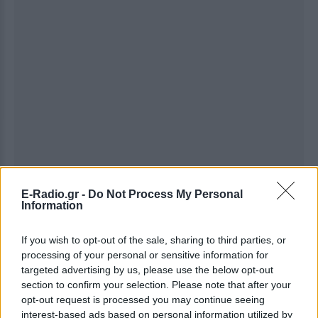
E-Radio.gr -
Do Not Process My Personal
Ακολουθήστε το E-Radio.gr στο
Google News
Information
και μάθετε πρώτοι
τα πιο hot νέα
.
If you wish to opt-out of the sale, sharing to third parties, or
Για ακόμη περισσότερα
νέα
, μπείτε στην
ροή
processing of your personal or sensitive information for
ειδήσεων
του E-Daily.gr
targeted advertising by us, please use the below opt-out
section to confirm your selection. Please note that after your
opt-out request is processed you may continue seeing
Ακολουθήστε το E-Radio.gr και στο Instagram
interest-based ads based on personal information utilized by