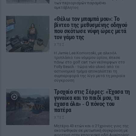
των περιορισμών παραμένει
αμετάβλητος
«Θέλω τον μπαμπά μου»: Το
βίντεο της μεθυσμένης οδηγού
που σκότωσε νύφη ώρες μετά
τον γάμο της
ΧΤΕΣ
Η Jamie Lee Komoroski, με αλκοόλ
τριπλάσιο του νόμιμου ορίου, έπεσε
πάνω στο golf cart των νεόνυμφων στο
Folly Beach - τώρα νέο υλικό από το
αστυνομικό τμήμα αποκαλύπτει τη
συμπεριφορά της λίγο μετά τη μοιραία
σύγκρουση
Τροχαίο στις Σέρρες: «Έχασα τη
γυναίκα και το παιδί μου, τα
έχασα όλα» ‑ Ο πόνος του
πατέρα
ΧΤΕΣ
Μητέρα 43 ετών και ο 21χρονος γιος της
σκοτώθηκαν σε μετωπική σύγκρουση με
φορτηγό στην επαρχιακή οδό Αμφίπολης