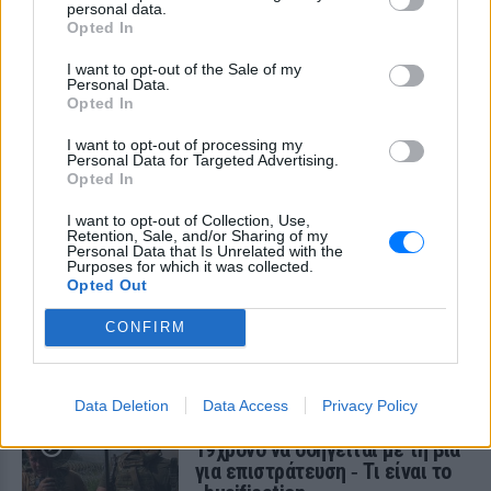
personal data.
Opted In
I want to opt-out of the Sale of my
Personal Data.
Opted In
I want to opt-out of processing my
Personal Data for Targeted Advertising.
Opted In
I want to opt-out of Collection, Use,
Retention, Sale, and/or Sharing of my
Personal Data that Is Unrelated with the
Purposes for which it was collected.
Opted Out
ΔΕΙΤΕ ΕΠΙΣΗΣ
CONFIRM
ΣΤΗΝ ΙΔΙΑ ΚΑΤΗΓΟΡΙΑ
Data Deletion
Data Access
Privacy Policy
Ουκρανία: Βίντεο σοκ με
19χρονο να οδηγείται με τη βία
για επιστράτευση ‑ Τι είναι το