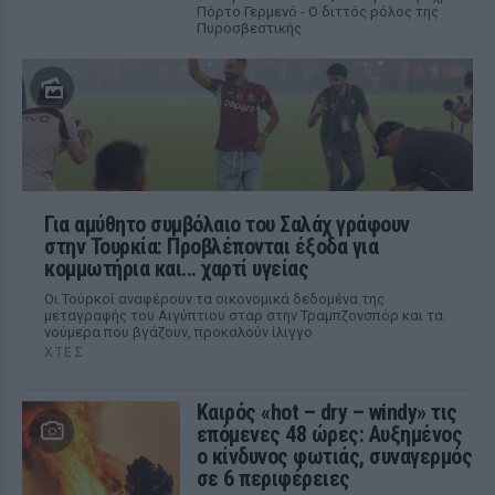
Πόρτο Γερμενό - Ο διττός ρόλος της
Πυροσβεστικής
Για αμύθητο συμβόλαιο του Σαλάχ γράφουν
στην Τουρκία: Προβλέπονται έξοδα για
κομμωτήρια και... χαρτί υγείας
Οι Τούρκοί αναφέρουν τα οικονομικά δεδομένα της
μεταγραφής του Αιγύπτιου σταρ στην Τραμπζονσπόρ και τα
νούμερα που βγάζουν, προκαλούν ίλιγγο
ΧΤΕΣ
Καιρός «hot – dry – windy» τις
επόμενες 48 ώρες: Αυξημένος
ο κίνδυνος φωτιάς, συναγερμός
σε 6 περιφέρειες