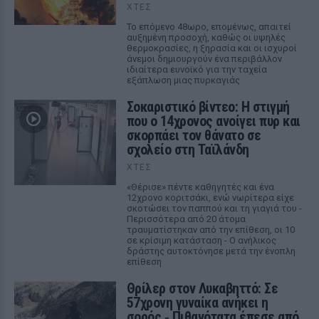
ΧΤΕΣ
Το επόμενο 48ωρο, επομένως, απαιτεί
αυξημένη προσοχή, καθώς οι υψηλές
θερμοκρασίες, η ξηρασία και οι ισχυροί
άνεμοι δημιουργούν ένα περιβάλλον
ιδιαίτερα ευνοϊκό για την ταχεία
εξάπλωση μιας πυρκαγιάς
Σοκαριστικό βίντεο: Η στιγμή
που ο 14χρονος ανοίγει πυρ και
σκορπάει τον θάνατο σε
σχολείο στη Ταϊλάνδη
ΧΤΕΣ
«Θέρισε» πέντε καθηγητές και ένα
12χρονο κοριτσάκι, ενώ νωρίτερα είχε
σκοτώσει τον παππού και τη γιαγιά του -
Περισσότερα από 20 άτομα
τραυματίστηκαν από την επίθεση, οι 10
σε κρίσιμη κατάσταση - Ο ανήλικος
δράστης αυτοκτόνησε μετά την ένοπλη
επίθεση
Θρίλερ στον Λυκαβηττό: Σε
57χρονη γυναίκα ανήκει η
σορός ‑ Πιθανότατα έπεσε από