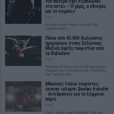
του πατέρα έχει εξαπλωθεί
στα οστά» – Η χάρη, ο εθισμός
και το ντιμπέιτ
ΧΤΕΣ
«Σοκαρίστηκα. Ήξερα ότι κάτι δεν
πήγαινε καλά»
Πάνω από 45.000 διελεύσεις
ημερησίως στους Ευζώνους:
Μαζική άφιξη τουριστών από
τα Βαλκάνια
ΧΤΕΣ
Προσωρινή αναστολή των βιομετρικών
ελέγχων για να επισπευστεί η διέλευση
των ταξιδιωτών
Μύκονος: Ιταλοί τουρίστες
έκαναν «κλαμπ» βανάκι transfer
‑ Αντιδράσεις για το ξέφρενο
πάρτι
ΧΤΕΣ
Χοροί, φωνές, φωτογραφίες: Λες και