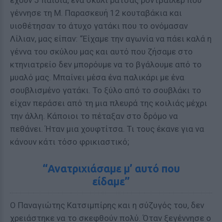
έχουν 5 παιδιά, ένα σκυλί ράτσας ροντβάιλερ που
γέννησε τη Μ. Παρασκευή 12 κουταβάκια και
υιοθέτησαν το άτυχο γατάκι που το ονόμασαν
Λίλιαν, μας είπαν: “Είχαμε την αγωνία να πάει καλά η
γέννα του σκύλου μας και αυτό που ζήσαμε στο
κτηνιατρείο δεν μπορόυμε να το βγάλουμε από το
μυαλό μας. Μπαίνει μέσα ένα παλικάρι με ένα
σουβλισμένο γατάκι. Το ξύλο από το σουβλάκι το
είχαν περάσει από τη μια πλευρά της κοιλιάς μέχρι
την άλλη. Κάποιοι το πέταξαν στο δρόμο να
πεθάνει. Ήταν μια χουφτίτσα. Τι τους έκανε για να
κάνουν κάτι τόσο φρικιαστικό;
“Ανατριχιάσαμε μ’ αυτό που
είδαμε”
Ο Παναγιώτης Κατσιμπίρης και η σύζυγός του, δεν
χρειάστηκε να το σκεφθούν πολύ. Όταν ξεγέννησε ο