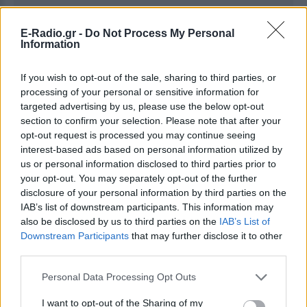
E-Radio.gr -
Do Not Process My Personal
Information
Ακολουθήστε το E-Radio.gr στο
Google News
και μάθετε πρώτοι
τα πιο hot νέα
.
If you wish to opt-out of the sale, sharing to third parties, or
processing of your personal or sensitive information for
Για ακόμη περισσότερα
νέα
, μπείτε στην
ροή
targeted advertising by us, please use the below opt-out
ειδήσεων
του E-Daily.gr
section to confirm your selection. Please note that after your
opt-out request is processed you may continue seeing
Ακολουθήστε το E-Radio.gr και στο Instagram
interest-based ads based on personal information utilized by
us or personal information disclosed to third parties prior to
ΔΙΑΦΗΜΙΣΗ
your opt-out. You may separately opt-out of the further
disclosure of your personal information by third parties on the
IAB’s list of downstream participants. This information may
also be disclosed by us to third parties on the
IAB’s List of
Downstream Participants
that may further disclose it to other
third parties.
Personal Data Processing Opt Outs
I want to opt-out of the Sharing of my