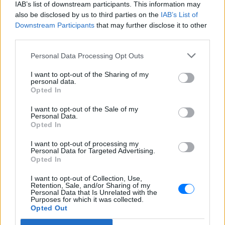
IAB’s list of downstream participants. This information may
also be disclosed by us to third parties on the
IAB’s List of
Downstream Participants
that may further disclose it to other
third parties.
Στα άκρα ο πόλεμος UEFA‑FIFA: Επιμένουν στο
Personal Data Processing Opt Outs
μποϊκοτάζ οι Ευρωπαίοι και ζητούν εγγυήσεις
και το... κεφάλι του Ινφαντίνο
I want to opt-out of the Sharing of my
personal data.
Νέα ανακοίνωση της UEFA η οποία σημειώνει ότι επιμένει
στη θέση της για μποϊκοτάζ από τις διοργανώσεις της FIFA
Opted In
ΣΉΜΕΡΑ
I want to opt-out of the Sale of my
Personal Data.
«Καλό ταξίδι μικρέ»: Πέθανε το
Opted In
λευκό κουτάβι που το είχαν
I want to opt-out of processing my
υιοθετήσει η αγέλη των λύκων
Personal Data for Targeted Advertising.
– Το σπαρακτικό βίντεο
Opted In
ΣΉΜΕΡΑ
I want to opt-out of Collection, Use,
Μια μοναδική σχέση ανάμεσα σε λύκους
Retention, Sale, and/or Sharing of my
και ένα κουτάβι
Personal Data that Is Unrelated with the
Purposes for which it was collected.
Σοκ στην Αλεξανδρούπολη:
Opted Out
Ανδρας βγήκε στην πλατεία του