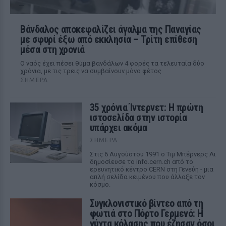
Βάνδαλος αποκεφαλίζει άγαλμα της Παναγίας
με σφυρί έξω από εκκλησία – Τρίτη επίθεση
μέσα στη χρονιά
Ο ναός έχει πέσει θύμα βανδάλων 4 φορές τα τελευταία δύο
χρόνια, με τις τρεις να συμβαίνουν μόνο φέτος
ΣΉΜΕΡΑ
35 χρόνια Ίντερνετ: Η πρώτη
ιστοσελίδα στην ιστορία
υπάρχει ακόμα
ΣΉΜΕΡΑ
Στις 6 Αυγούστου 1991 ο Τιμ Μπέρνερς Λι
δημοσίευσε το info.cern.ch από το
ερευνητικό κέντρο CERN στη Γενεύη - μια
απλή σελίδα κειμένου που άλλαξε τον
κόσμο.
Συγκλονιστικό βίντεο από τη
φωτιά στο Πόρτο Γερμενό: Η
νύχτα κόλασης που έζησαν όσοι