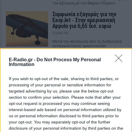
την εξίσωση με τον Μάρκο Ρούμπιο.
Συμφωνία εξαγοράς για την
EasyJet ‑ Στην αμερικανική
Appolo για 6,65 δισ. ευρώ
ΣΉΜΕΡΑ
Μετά την απόσυρση από τη διαδικασία
ανταγωνίστριας αμερικανικής
επενδυτικής εταιρίας
E-Radio.gr -
Do Not Process My Personal
Θέουτα: «Οι κάτοικοι είναι
Information
ανήμποροι και γεμάτοι αγωνία»
‑ 5.000 μετανάστες παραμένουν
στην περιοχή
If you wish to opt-out of the sale, sharing to third parties, or
processing of your personal or sensitive information for
ΣΉΜΕΡΑ
targeted advertising by us, please use the below opt-out
Όσα είπε ο πρόεδρος της Θέουτα
section to confirm your selection. Please note that after your
απευθυνόμενος στο Ευρωπαϊκό
opt-out request is processed you may continue seeing
Κοινοβούλιο
interest-based ads based on personal information utilized by
us or personal information disclosed to third parties prior to
your opt-out. You may separately opt-out of the further
disclosure of your personal information by third parties on the