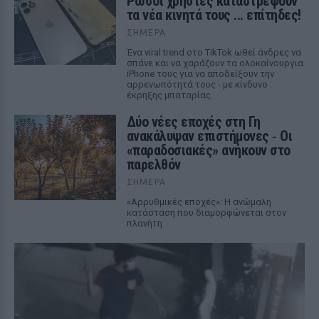
Ρώσοι χρήστες καταστρέφουν
τα νέα κινητά τους ... επίτηδες!
ΣΉΜΕΡΑ
Ένα viral trend στο TikTok ωθεί άνδρες να
σπάνε και να χαράζουν τα ολοκαίνουργια
iPhone τους για να αποδείξουν την
αρρενωπότητά τους - με κίνδυνο
έκρηξης μπαταρίας.
Δύο νέες εποχές στη Γη
ανακάλυψαν επιστήμονες ‑ Oι
«παραδοσιακές» ανήκουν στο
παρελθόν
ΣΉΜΕΡΑ
«Αρρυθμικές εποχές»: Η ανώμαλη
κατάσταση που διαμορφώνεται στον
πλανήτη