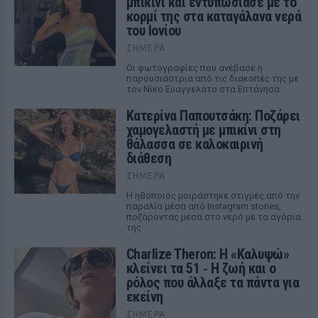
μπικίνι και εντυπωσίασε με το
κορμί της στα καταγάλανα νερά
του Ιονίου
ΣΉΜΕΡΑ
Οι φωτογραφίες που ανέβασε η
παρουσιάστρια από τις διακοπές της με
τον Νίκο Ευαγγελάτο στα Επτάνησα
Κατερίνα Παπουτσάκη: Ποζάρει
χαμογελαστή με μπικίνι στη
θάλασσα σε καλοκαιρινή
διάθεση
ΣΉΜΕΡΑ
Η ηθοποιός μοιράστηκε στιγμές από την
παραλία μέσα από Instagram stories,
ποζάροντας μέσα στο νερό με τα αγόρια
της
Charlize Theron: Η «Καλυψώ»
κλείνει τα 51 ‑ H ζωή και ο
ρόλος που άλλαξε τα πάντα για
εκείνη
ΣΉΜΕΡΑ