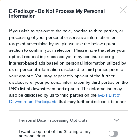
E-Radio.gr -
Do Not Process My Personal
Information
If you wish to opt-out of the sale, sharing to third parties, or
Ακολουθήστε το E-Radio.gr στο
Google News
processing of your personal or sensitive information for
και μάθετε πρώτοι
τα πιο hot νέα
.
targeted advertising by us, please use the below opt-out
section to confirm your selection. Please note that after your
Εσύ μπήκες στο E-Daily.gr; Τα νέα της ημέρας
opt-out request is processed you may continue seeing
interest-based ads based on personal information utilized by
και ότι σου κάνει κλικ!
us or personal information disclosed to third parties prior to
your opt-out. You may separately opt-out of the further
Ακολουθήστε το E-Radio.gr και στο Instagram
disclosure of your personal information by third parties on the
IAB’s list of downstream participants. This information may
ΔΙΑΦΗΜΙΣΗ
also be disclosed by us to third parties on the
IAB’s List of
Downstream Participants
that may further disclose it to other
third parties.
Personal Data Processing Opt Outs
I want to opt-out of the Sharing of my
personal data.