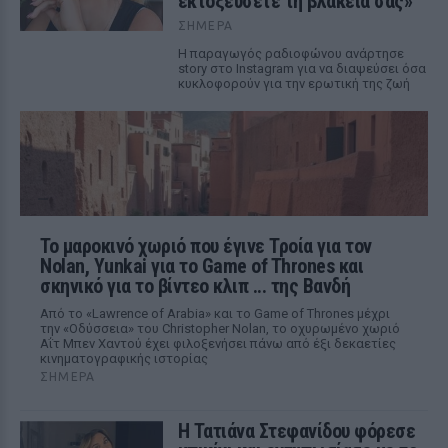
εκτοξεύσετε τη βλακεία σας»
ΣΉΜΕΡΑ
Η παραγωγός ραδιοφώνου ανάρτησε
story στο Instagram για να διαψεύσει όσα
κυκλοφορούν για την ερωτική της ζωή
Το μαροκινό χωριό που έγινε Τροία για τον
Nolan, Yunkai για το Game of Thrones και
σκηνικό για το βίντεο κλιπ ... της Βανδή
Από το «Lawrence of Arabia» και το Game of Thrones μέχρι
την «Οδύσσεια» του Christopher Nolan, το οχυρωμένο χωριό
Αΐτ Μπεν Χαντού έχει φιλοξενήσει πάνω από έξι δεκαετίες
κινηματογραφικής ιστορίας
ΣΉΜΕΡΑ
Η Τατιάνα Στεφανίδου φόρεσε