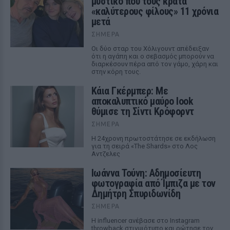
μυστικό που τους κρατά
«καλύτερους φίλους» 11 χρόνια
μετά
ΣΉΜΕΡΑ
Οι δύο σταρ του Χόλιγουντ απέδειξαν
ότι η αγάπη και ο σεβασμός μπορούν να
διαρκέσουν πέρα από τον γάμο, χάρη και
στην κόρη τους.
Κάια Γκέρμπερ: Με
αποκαλυπτικό μαύρο look
θύμισε τη Σίντι Κρόφορντ
ΣΉΜΕΡΑ
Η 24χρονη πρωτοστάτησε σε εκδήλωση
για τη σειρά «The Shards» στο Λος
Αντζελες
Ιωάννα Τούνη: Αδημοσίευτη
φωτογραφία από Ίμπιζα με τον
Δημήτρη Σπυριδωνίδη
ΣΉΜΕΡΑ
Η influencer ανέβασε στο Instagram
throwback στιγμιότυπο και ρώτησε τον