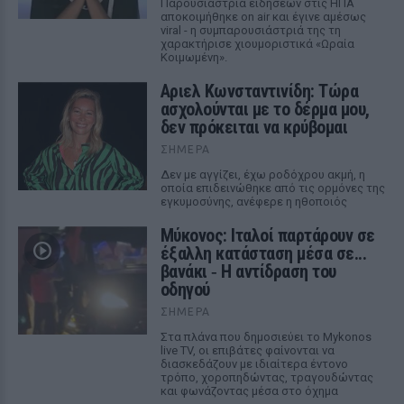
Παρουσιάστρια ειδήσεων στις ΗΠΑ
αποκοιμήθηκε on air και έγινε αμέσως
viral - η συμπαρουσιάστριά της τη
χαρακτήρισε χιουμοριστικά «Ωραία
Κοιμωμένη».
Αριελ Κωνσταντινίδη: Τώρα
ασχολούνται με το δέρμα μου,
δεν πρόκειται να κρύβομαι
ΣΉΜΕΡΑ
Δεν με αγγίζει, έχω ροδόχρου ακμή, η
οποία επιδεινώθηκε από τις ορμόνες της
εγκυμοσύνης, ανέφερε η ηθοποιός
Μύκονος: Ιταλοί παρτάρουν σε
έξαλλη κατάσταση μέσα σε...
βανάκι ‑ Η αντίδραση του
οδηγού
ΣΉΜΕΡΑ
Στα πλάνα που δημοσιεύει το Mykonos
live TV, οι επιβάτες φαίνονται να
διασκεδάζουν με ιδιαίτερα έντονο
τρόπο, χοροπηδώντας, τραγουδώντας
και φωνάζοντας μέσα στο όχημα