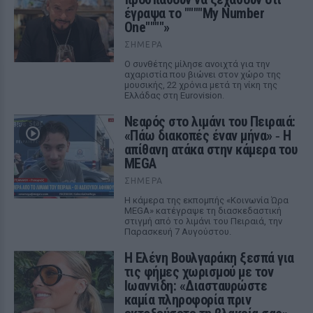
έγραψα το """"My Number
One""""»
ΣΉΜΕΡΑ
Ο συνθέτης μίλησε ανοιχτά για την
αχαριστία που βιώνει στον χώρο της
μουσικής, 22 χρόνια μετά τη νίκη της
Ελλάδας στη Eurovision.
Νεαρός στο λιμάνι του Πειραιά:
«Πάω διακοπές έναν μήνα» ‑ Η
απίθανη ατάκα στην κάμερα του
MEGA
ΣΉΜΕΡΑ
Η κάμερα της εκπομπής «Κοινωνία Ώρα
MEGA» κατέγραψε τη διασκεδαστική
στιγμή από το λιμάνι του Πειραιά, την
Παρασκευή 7 Αυγούστου.
Η Ελένη Βουλγαράκη ξεσπά για
τις φήμες χωρισμού με τον
Ιωαννίδη: «Διασταυρώστε
καμία πληροφορία πριν