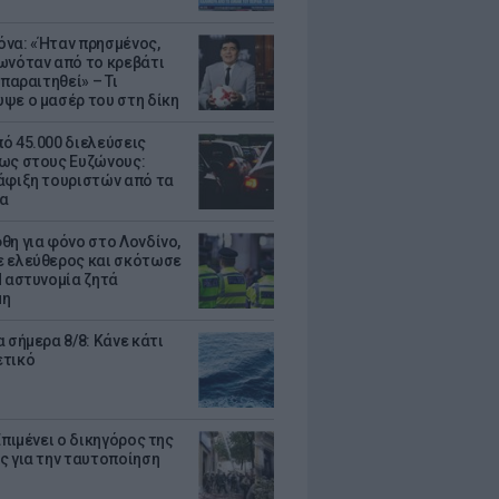
να: «Ήταν πρησμένος,
ωνόταν από το κρεβάτι
 παραιτηθεί» – Τι
ψε ο μασέρ του στη δίκη
ό 45.000 διελεύσεις
ως στους Ευζώνους:
άφιξη τουριστών από τα
α
θη για φόνο στο Λονδίνο,
 ελεύθερος και σκότωσε
Η αστυνομία ζητά
μη
 σήμερα 8/8: Κάνε κάτι
ετικό
Επιμένει ο δικηγόρος της
ς για την ταυτοποίηση