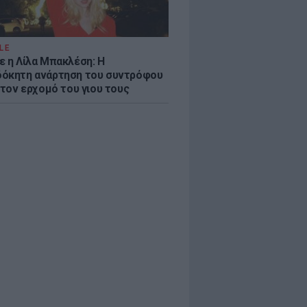
LE
ε η Λίλα Μπακλέση: Η
όκητη ανάρτηση του συντρόφου
 τον ερχομό του γιου τους