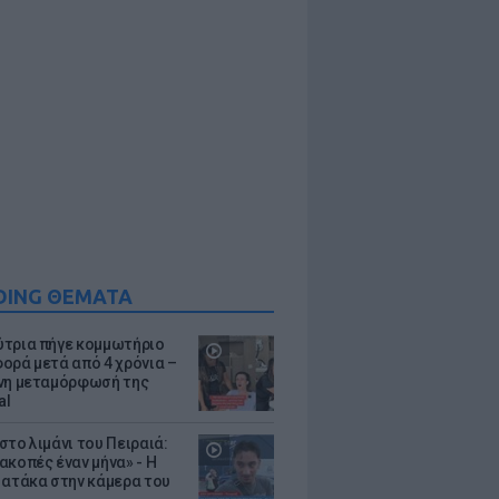
DING ΘΕΜΑΤΑ
τρια πήγε κομμωτήριο
ορά μετά από 4 χρόνια –
νη μεταμόρφωσή της
al
στο λιμάνι του Πειραιά:
ακοπές έναν μήνα» - Η
 ατάκα στην κάμερα του