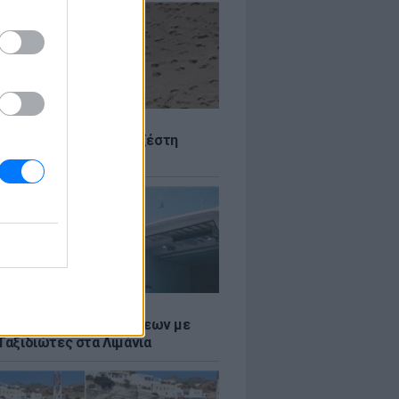
Σ
 Πού θα «χτυπήσει» η ζέστη
Σ
τος: Ρεκόρ Αναχωρήσεων με
Ταξιδιώτες στα Λιμάνια