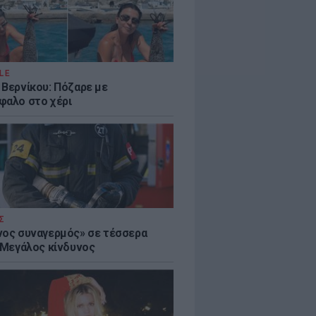
LE
 Βερνίκου: Πόζαρε με
φαλο στο χέρι
Σ
νος συναγερμός» σε τέσσερα
- Μεγάλος κίνδυνος