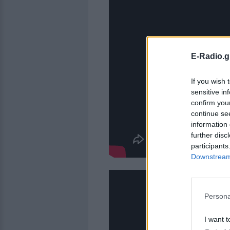
E-Radio.g
If you wish 
sensitive in
confirm you
continue se
information 
further disc
participants
Downstream 
Persona
I want t