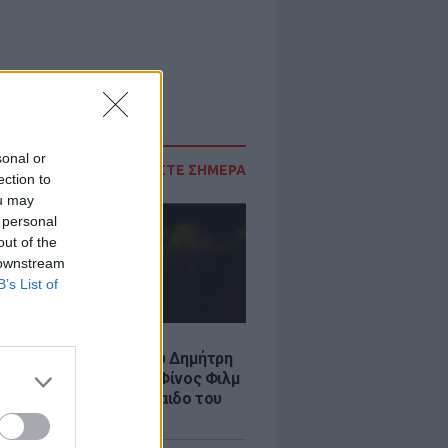
sonal or
ΔΙΑΒΑΣΤΕ ΣΗΜΕΡΑ
ection to
ou may
 personal
out of the
 downstream
B’s List of
LE
νια από τον θάνατο του Δημήτρη
χαήλ: Η ανάρτηση της Φίνος Φιλμ
 «γοητευτικό λεβεντόπαιδο του
κού σινεμά»