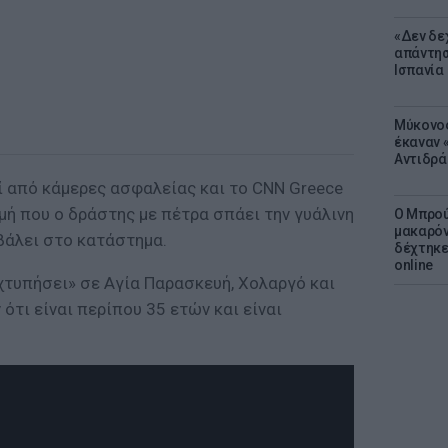
«Δεν δε
απάντησ
Ισπανία
Μύκονος
έκαναν «
Αντιδρά
ί από κάμερες ασφαλείας και το CNN Greece
μή που ο δράστης με πέτρα σπάει την γυάλινη
Ο Μπρού
μακαρόν
βάλει στο κατάστημα.
δέχτηκε
online
χτυπήσει» σε Αγία Παρασκευή, Χολαργό και
ότι είναι περίπου 35 ετών και είναι