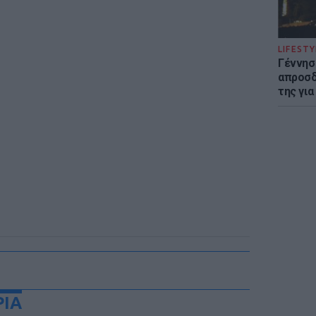
LIFESTY
Γέννησ
απροσδ
της για
ΡΙΑ