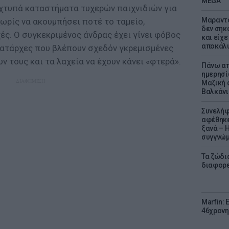
MEGA
 χτυπά καταστήματα τυχερών παιχνιδιών για
Μαραντό
χωρίς να ακουμπήσει ποτέ το ταμείο,
δεν σηκ
ές. Ο συγκεκριμένος άνδρας έχει γίνει φόβος
και είχε
αποκάλυ
ματάρχες που βλέπουν σχεδόν γκρεμισμένες
ν τους και τα λαχεία να έχουν κάνει «φτερά».
Πάνω απ
ημερησί
ΔΙΑΦΗΜΙΣΗ
Μαζική 
Βαλκάνι
Συνελήφ
αφέθηκε
ξανά – 
συγγνώ
Τα ζώδια
διαφορ
Marfin: 
46χρονη