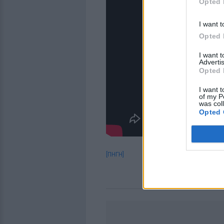
Opted 
I want t
Opted 
I want 
Advertis
Opted 
I want t
of my P
was col
Opted 
[ΠΗΓΗ]