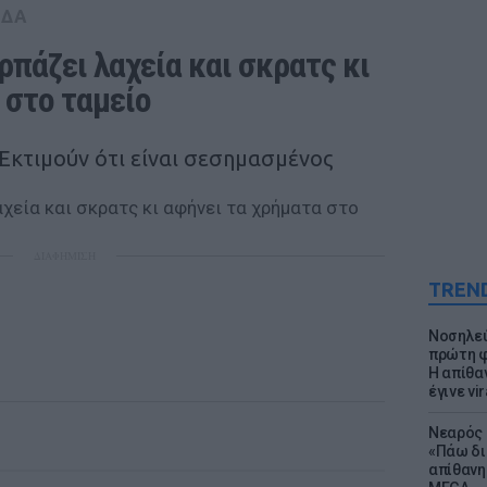
ΑΔΑ
πάζει λαχεία και σκρατς κι 
 στο ταμείο
 Εκτιμούν ότι είναι σεσημασμένος
ΔΙΑΦΗΜΙΣΗ
TREN
Νοσηλεύ
πρώτη φ
Η απίθα
έγινε vir
Νεαρός 
«Πάω δι
απίθανη