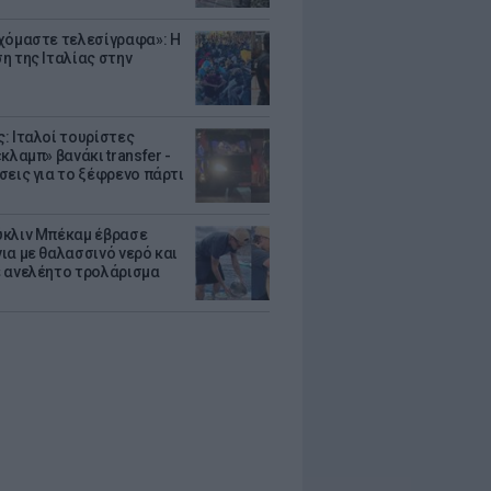
χόμαστε τελεσίγραφα»: Η
η της Ιταλίας στην
: Ιταλοί τουρίστες
κλαμπ» βανάκι transfer -
σεις για το ξέφρενο πάρτι
κλιν Μπέκαμ έβρασε
ια με θαλασσινό νερό και
 ανελέητο τρολάρισμα