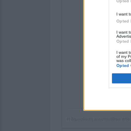
Opted 
I want t
Opted 
I want 
Advertis
Opted 
I want t
of my P
was col
Opted 
Η δημοσίευση κοινοποιήθηκε από