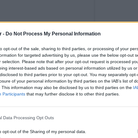
r -
Do Not Process My Personal Information
nstagram.
ιά και ευχές σε όλους!! 😍 #goingback
to opt-out of the sale, sharing to third parties, or processing of your per
formation for targeted advertising by us, please use the below opt-out s
αταρα αθάνατη και πάντα επίκαιρη
r selection. Please note that after your opt-out request is processed y
μερό #remix στις 5-6 στο #maggiestouch 🎤
eing interest-based ads based on personal information utilized by us or
 Πετάω για Αθήνα σε λίγο γιατί τα ωραία δεν
disclosed to third parties prior to your opt-out. You may separately opt-
ί να έχεις καλή διάθεση να χαμογελάς να
losure of your personal information by third parties on the IAB’s list of
. This information may also be disclosed by us to third parties on the
IA
 είναι γουρσουζια η γκρίνια είναι κατάρα που
Participants
that may further disclose it to other third parties.
 σας έπεισα? 😉 #hokuspokus #bikinilovers
 #loveyou #loveyourself #lovelyday
POP CU
5 one-h
ΔΙΑΦΗΜΙΣΗ
διάσημ
l Data Processing Opt Outs
o opt-out of the Sharing of my personal data.