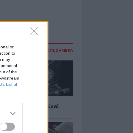
sonal or
ΔΙΑΒΑΣΤΕ ΣΗΜΕΡΑ
ection to
ou may
 personal
out of the
 downstream
B’s List of
LTURE
it wonders που έγιναν ξανά
οι από… ατύχημα