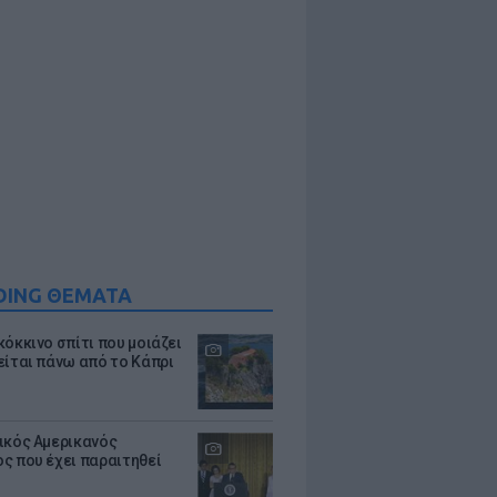
DING ΘΕΜΑΤΑ
κόκκινο σπίτι που μοιάζει
είται πάνω από το Κάπρι
ικός Αμερικανός
ς που έχει παραιτηθεί