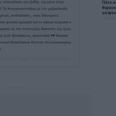
ης πολυτελειας και χλιδής, όχι μόνο στην
Πότε σ
θυρεοε
! Το #royalmarminbay με τον ρηξικελευθο
να αγν
goras_andriadakis_ τους διάσημους
κή φυσική ομορφιά και το άψογο ευγενικό κ
ρίσει τις πιο πολυτελείς διακοπές της ζωής
y love @nektarios_skamnakis ♥️♥️ #easter
rmood #beachwear #curves #curvesaresexy
e
 το χρήστη
Maggie Charalampidou
(@djmaggiex) στις
30 Απρ, 2019 στ
ΔΙΑΦΗΜΙΣΗ