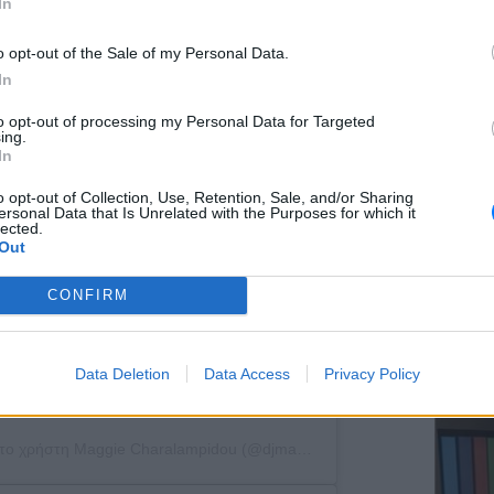
In
o opt-out of the Sale of my Personal Data.
In
ΕΥ ΖΗΝ
to opt-out of processing my Personal Data for Targeted
Ελληνικ
ing.
scramb
In
o opt-out of Collection, Use, Retention, Sale, and/or Sharing
ersonal Data that Is Unrelated with the Purposes for which it
lected.
Out
CONFIRM
ΚΕΡΔΙΣ
Καλοκα
Data Deletion
Data Access
Privacy Policy
τα μεγ
 το χρήστη
Maggie Charalampidou
(@djmaggiex) στις
1 Μάι, 2019 στι