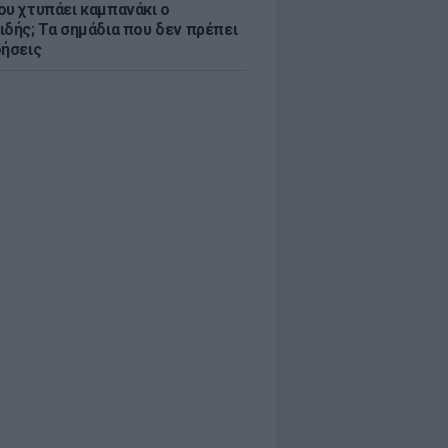
ου χτυπάει καμπανάκι ο
ιδής; Τα σημάδια που δεν πρέπει
οήσεις
ις 11:04 πμ PDT