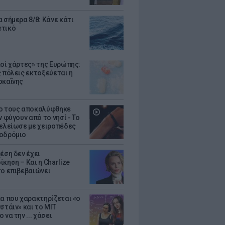
 σήμερα 8/8: Κάνε κάτι
ετικό
κοί χάρτες» της Ευρώπης:
ς πόλεις εκτοξεύεται η
οκαΐνης
ο τους αποκαλύφθηκε
ν φύγουν από το νησί - Το
τελείωσε με χειροπέδες
οδρόμιο
έση δεν έχει
κηση – Και η Charlize
το επιβεβαιώνει
κα που χαρακτηρίζεται «ο
στάιν» και το MIT
 να την ... χάσει