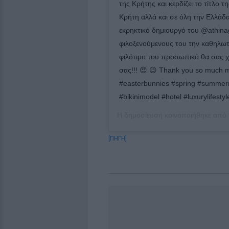
της Κρήτης και κερδίζει το τίτλο τ
Κρήτη αλλά και σε όλη την Ελλάδα
εκρηκτικό δημιουργό του @athina
φιλοξενούμενους του την καθηλωτι
φιλότιμο του προσωπικό θα σας χα
σας!!! 😍 😉 Thank you so much m
#easterbunnies #spring #summe
#bikinimodel #hotel #luxurylifestyl
Η δημοσίευση κοινοποιήθηκε από
[ΠΗΓΗ]