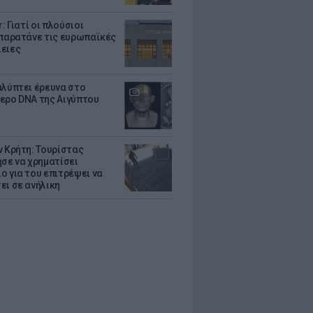
r: Γιατί οι πλούσιοι
 παρατάνε τις ευρωπαϊκές
ειες
αλύπτει έρευνα στο
ερο DNA της Αιγύπτου
ν Κρήτη: Τουρίστας
ησε να χρηματίσει
ο για του επιτρέψει να
ει σε ανήλικη