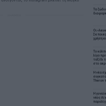
ν ανοίγοντας το Instagram βλέπει τη Μάγκυ
Τα ζώδια
διαφορ
ΔΙΑΦΗΜΙΣΗ
Οι «λευ
Σε ποιε
χρήση κ
Το κόλπ
λίγο πρι
ταξίδι 
στο αερ
Η νέα σχ
συγκατοί
Theron 
Η γυναί
νέος Αϊν
παραλίγο