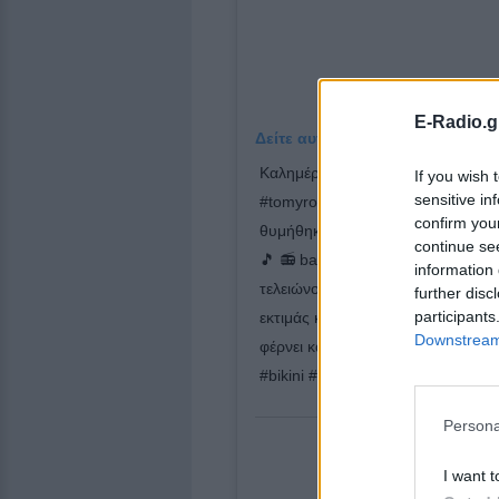
E-Radio.g
Δείτε αυτή τη δημοσίευση στο I
Καλημέρα όλη ❤️ μέρα 😉Πολλά φιλ
If you wish 
sensitive in
#tomyroots!! 😍 Πωωωωωω τι κομ
confirm you
θυμήθηκα τώρα! Θα παίξω ένα τρο
continue se
🎵 📻 babe 💋 στον @music89.2 ❤️
information 
τελειώνουν αλλά συνεχίζονται αρκε
further disc
participants
εκτιμάς και να μη γκρινιάζεις γιατί
Downstream 
φέρνει κακομοιριά!!! 😍 Πωωωωωω
#bikini #bikinibabe #goodmorning
Persona
I want t