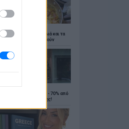
ό γιαούρτι: Μία κουταλιά και τα
led eggs θα απογειωθούν
ΤΕ
ιρινές εκπτώσεις έως - 70% από
αλύτερα eshops ένδυσης!
ς 11:19 μμ PDT