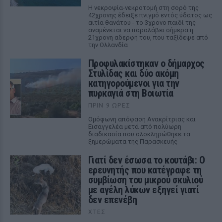
Η νεκροψία-νεκροτομή στη σορό της
42χρονης έδειξε πνιγμό εντός ύδατος ως
αιτία θανάτου - το 3χρονο παιδί της
αναμένεται να παραλάβει σήμερα η
21χρονη αδερφή του, που ταξίδεψε από
την Ολλανδία
Προφυλακίστηκαν ο δήμαρχος
Στυλίδας και δύο ακόμη
κατηγορούμενοι για την
πυρκαγιά στη Βοιωτία
ΠΡΙΝ 9 ΏΡΕΣ
Ομόφωνη απόφαση Ανακρίτριας και
Εισαγγελέα μετά από πολύωρη
διαδικασία που ολοκληρώθηκε τα
ξημερώματα της Παρασκευής
Γιατί δεν έσωσα το κουτάβι: Ο
ερευνητής που κατέγραφε τη
συμβίωση του μικρού σκυλιού
με αγέλη λύκων εξηγεί γιατί
δεν επενέβη
ΧΤΕΣ