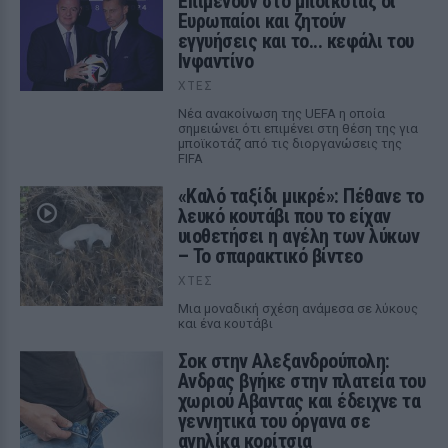
Επιμένουν στο μποϊκοτάζ οι
Ευρωπαίοι και ζητούν
εγγυήσεις και το... κεφάλι του
Ινφαντίνο
ΧΤΕΣ
Νέα ανακοίνωση της UEFA η οποία
σημειώνει ότι επιμένει στη θέση της για
μποϊκοτάζ από τις διοργανώσεις της
FIFA
«Καλό ταξίδι μικρέ»: Πέθανε το
λευκό κουτάβι που το είχαν
υιοθετήσει η αγέλη των λύκων
– Το σπαρακτικό βίντεο
ΧΤΕΣ
Μια μοναδική σχέση ανάμεσα σε λύκους
και ένα κουτάβι
Σοκ στην Αλεξανδρούπολη:
Ανδρας βγήκε στην πλατεία του
χωριού Αβαντας και έδειχνε τα
γεννητικά του όργανα σε
ανηλίκα κορίτσια