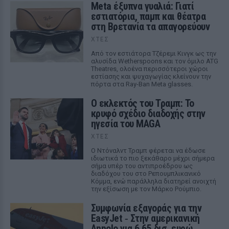
Meta έξυπνα γυαλιά: Γιατί
εστιατόρια, παμπ και θέατρα
στη Βρετανία τα απαγορεύουν
ΧΤΕΣ
Από τον εστιάτορα Τζέρεμι Κινγκ ως την
αλυσίδα Wetherspoons και τον όμιλο ATG
Theatres, ολοένα περισσότεροι χώροι
εστίασης και ψυχαγωγίας κλείνουν την
πόρτα στα Ray-Ban Meta glasses.
Ο εκλεκτός του Τραμπ: Το
κρυφό σχέδιο διαδοχής στην
ηγεσία του MAGA
ΧΤΕΣ
Ο Ντόναλντ Τραμπ φέρεται να έδωσε
ιδιωτικά το πιο ξεκάθαρο μέχρι σήμερα
σήμα υπέρ του αντιπροέδρου ως
διαδόχου του στο Ρεπουμπλικανικό
Κόμμα, ενώ παράλληλα διατηρεί ανοιχτή
την εξίσωση με τον Μάρκο Ρούμπιο.
Συμφωνία εξαγοράς για την
EasyJet ‑ Στην αμερικανική
Appolo για 6,65 δισ. ευρώ