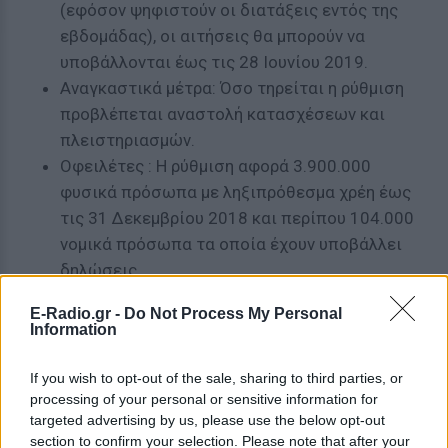
(εφόσον ψηφιστούν οι διατάξεις εντός της
εβδομάδας), οι αιτήσεις θα μπορούν να
υποβάλλονται έως τις 28 Ιουνίου 2019.
Αναγκαστικά μέτρα: Όσο τηρείται η ρύθμιση
προβλέπεται αναστολή κατασχέσεων και
πλειστηριασμών.
Οφειλέτες : Η ρύθμιση αφορά 3.900.000
φυσικά πρόσωπα με ληξιπρόθεσμα χρέη έως
τις 31 Δεκεμβρίου 2018 και περίπου 104.000
νομικά πρόσωπα τα οποία έχουν υποβάλλει
δηλώσεις.
Εξαιρέσεις: Όσοι έχουν ενταχθεί στον
E-Radio.gr -
Do Not Process My Personal
εξωδικαστικό μηχανισμό δεν μπορούν να
Information
ενταχθούν στη ρύθμιση.
Οφειλές που ρυθμίζονται: Στη ρύθμιση
If you wish to opt-out of the sale, sharing to third parties, or
μπορούν να ενταχθούν όλες οι ληξιπρόθεσμες
processing of your personal or sensitive information for
targeted advertising by us, please use the below opt-out
υποχρεώσεις προς την εφορία έως τις 31
section to confirm your selection. Please note that after your