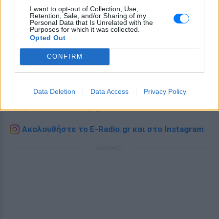
I want to opt-out of Collection, Use,
Retention, Sale, and/or Sharing of my
Personal Data that Is Unrelated with the
Purposes for which it was collected.
Opted Out
CONFIRM
Ακολουθήστε το E-Radio.gr στο
Google News
και μάθετε πρώτοι
τα πιο hot νέα
.
Data Deletion
Data Access
Privacy Policy
Για ακόμη περισσότερα
νέα
, μπείτε στην
ροή
ειδήσεων
του E-Daily.gr
Ακολουθήστε το E-Radio.gr και στο Instagram
ΔΙΑΦΗΜΙΣΗ