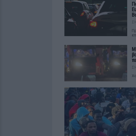
Π
Ε
Β
Σ
Πρ
επ
Μ
β
π
Σ
Χο