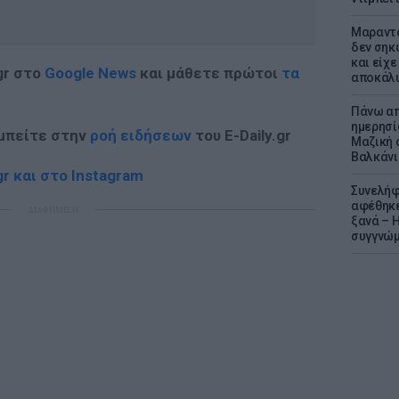
Μαραντό
δεν σηκ
και είχε
gr στο
Google News
και μάθετε πρώτοι
τα
αποκάλυ
Πάνω απ
ημερησί
 μπείτε στην
ροή ειδήσεων
του E-Daily.gr
Μαζική 
Βαλκάνι
r και στο Instagram
Συνελήφ
αφέθηκε
ΔΙΑΦΗΜΙΣΗ
ξανά – 
συγγνώ