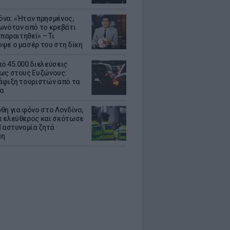
να: «Ήταν πρησμένος,
ωνόταν από το κρεβάτι
 παραιτηθεί» – Τι
ψε ο μασέρ του στη δίκη
ό 45.000 διελεύσεις
ως στους Ευζώνους:
άφιξη τουριστών από τα
α
θη για φόνο στο Λονδίνο,
 ελεύθερος και σκότωσε
Η αστυνομία ζητά
μη