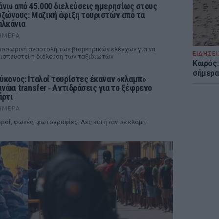
άνω από 45.000 διελεύσεις ημερησίως στους
υζώνους: Μαζική άφιξη τουριστών από τα
αλκάνια
ΉΜΕΡΑ
οσωρινή αναστολή των βιομετρικών ελέγχων για να
ΕΙΔΗΣΕΙ
ισπευστεί η διέλευση των ταξιδιωτών
Καιρός:
σήμερα
ύκονος: Ιταλοί τουρίστες έκαναν «κλαμπ»
ανάκι transfer ‑ Αντιδράσεις για το ξέφρενο
άρτι
ΉΜΕΡΑ
ροί, φωνές, φωτογραφίες: Λες και ήταν σε κλαμπ