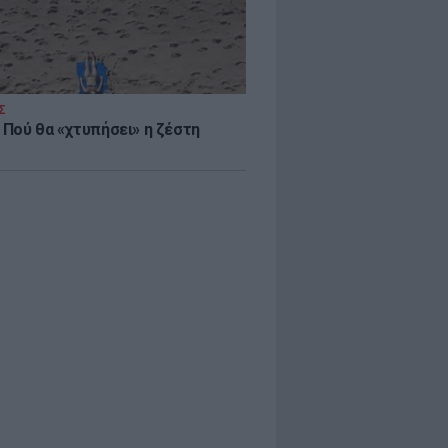
Σ
 Πού θα «χτυπήσει» η ζέστη