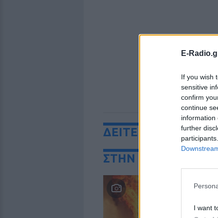
E-Radio.g
If you wish 
sensitive in
confirm you
continue se
information 
further disc
ΔΕΙΤΕ ΕΠΙΣΗΣ
participants
Downstream 
ΣΤΗΝ ΙΔΙΑ ΚΑΤΗΓΟ
Κ
Persona
Α
π
I want t
Σ