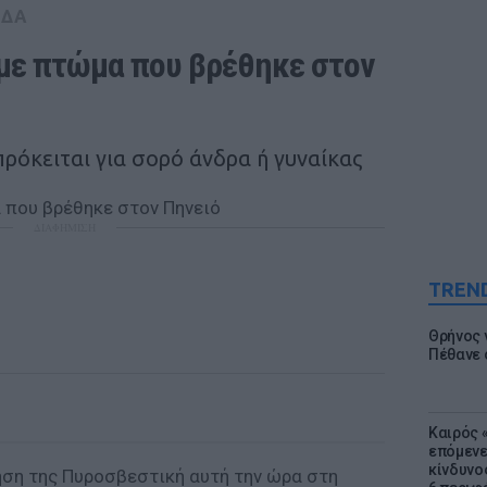
ΑΔΑ
με πτώμα που βρέθηκε στον 
 πρόκειται για σορό άνδρα ή γυναίκας
ΔΙΑΦΗΜΙΣΗ
TREN
Θρήνος γ
Πέθανε 
Καιρός «
επόμενε
κίνδυνο
ηση της Πυροσβεστική αυτή την ώρα στη