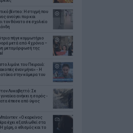
έρειες
τικό βίντεο: Η στιγμή που
ος ανοίγει πυρ και
ι τον θάνατο σε σχολείο
λάνδη
τρια πήγε κομμωτήριο
ορά μετά από 4 χρόνια –
νη μεταμόρφωσή της
al
στο λιμάνι του Πειραιά:
ακοπές έναν μήνα» - Η
 ατάκα στην κάμερα του
στον Λυκαβηττό: Σε
γυναίκα ανήκει η σορός -
ατα έπεσε από ύψος
Μπάιντεν: «Ο καρκίνος
έρα έχει εξαπλωθεί στα
Η χάρη, ο εθισμός και το
τ