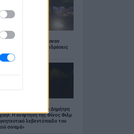
Σ
ς: Ιταλοί τουρίστες έκαναν
 βανάκι transfer - Αντιδράσεις
 ξέφρενο πάρτι
LE
νια από τον θάνατο του Δημήτρη
χαήλ: Η ανάρτηση της Φίνος Φιλμ
 «γοητευτικό λεβεντόπαιδο του
κού σινεμά»