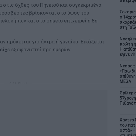
6 περιφ
 στις όχθες του Πηνειού και συγκεκριμένα
Σοκαρισ
πυροσβέστες βρίσκονται στο ύψος του
ο 14χρον
πελοκήπων και στο σημείο επιχειρεί η 8η
σκορπάε
στη Ταϊ
Νοσηλεύ
αν πρόκειται για άντρα ή γυναίκα. Εικάζεται
πρώτη φ
είχε εξαφανιστεί προ ημερών.
Η απίθα
έγινε vir
Νεαρός 
«Πάω δι
απίθανη
MEGA
ΔΙΑΦΗΜΙΣΗ
Θρίλερ 
57χρονη 
Πιθανότ
Χάντερ 
του πατ
οστά» – 
ντιμπέι