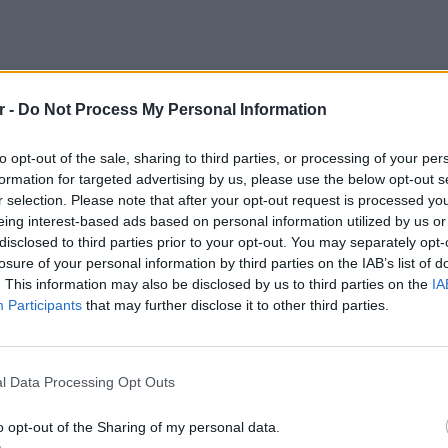
r -
Do Not Process My Personal Information
to opt-out of the sale, sharing to third parties, or processing of your per
formation for targeted advertising by us, please use the below opt-out s
r selection. Please note that after your opt-out request is processed y
eing interest-based ads based on personal information utilized by us or
disclosed to third parties prior to your opt-out. You may separately opt-
losure of your personal information by third parties on the IAB’s list of
. This information may also be disclosed by us to third parties on the
IA
Participants
that may further disclose it to other third parties.
ΡΙΑ
LIFESTY
Ο Μπρο
αιρός «hot – dry – windy» τις επόμενες 48 ώρες:
με θαλ
l Data Processing Opt Outs
υξημένος ο κίνδυνος φωτιάς, συναγερμός σε 6
ανελέη
εριφέρειες
o opt-out of the Sharing of my personal data.
ΉΜΕΡΑ