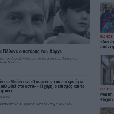
ΕΙΔΗΣΕΙ
«Δεν δ
απάντησ
ι: Πέθανε ο πατέρας του, Χόρχε
εια του Λιονέλ Μέσι, με τον πατέρα του, Χόρχε, να
λικία 68 ετών.
άντερ Μπάιντεν: «Ο καρκίνος του πατέρα έχει
ξαπλωθεί στα οστά» – Η χάρη, ο εθισμός και το
ΕΙΔΗΣΕΙ
τιμπέιτ
Marfin:
ΉΜΕΡΑ
46χρον
οκαρίστηκα. Ήξερα ότι κάτι δεν πήγαινε καλά»