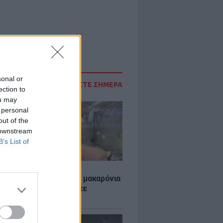
sonal or
ΔΙΑΒΑΣΤΕ ΣΗΜΕΡΑ
ection to
ou may
 personal
out of the
 downstream
B’s List of
LE
ύκλιν Μπέκαμ έβρασε μακαρόνια
ασσινό νερό και δέχτηκε
το τρολάρισμα online