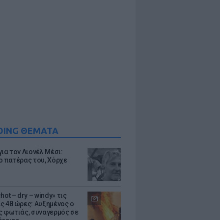
DING ΘΕΜΑΤΑ
ια τον Λιονέλ Μέσι:
ο πατέρας του, Χόρχε
hot – dry – windy» τις
ς 48 ώρες: Αυξημένος ο
ς φωτιάς, συναγερμός σε