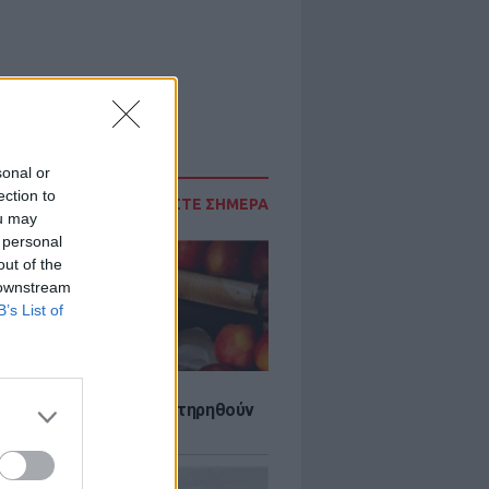
sonal or
ection to
ΔΙΑΒΑΣΤΕ ΣΗΜΕΡΑ
ou may
 personal
out of the
 downstream
B’s List of
ις 5:21 πμ PDT
τα που μπορουν να διατηρηθούν
ψυγείου το καλοκαίρι