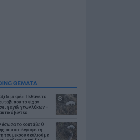
DING ΘΕΜΑΤΑ
ξίδι μικρέ»: Πέθανε το
ουτάβι που το είχαν
σει η αγέλη των λύκων –
ακτικό βίντεο
ν έσωσα το κουτάβι: Ο
ής που κατέγραφε τη
η του μικρού σκυλιού με