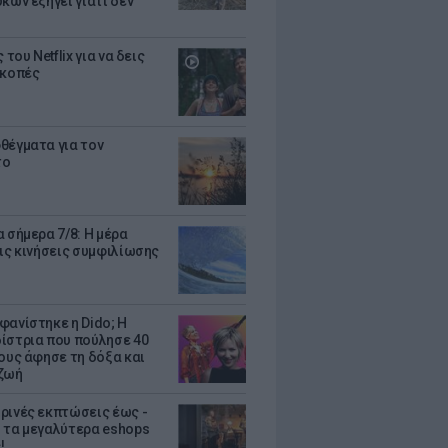
κων εξηγεί γιατί δεν
ς του Netflix για να δεις
ακοπές
θέγματα για τον
το
 σήμερα 7/8: Η μέρα
τις κινήσεις συμφιλίωσης
φανίστηκε η Dido; Η
ίστρια που πούλησε 40
κους άφησε τη δόξα και
ζωή
ρινές εκπτώσεις έως -
 τα μεγαλύτερα eshops
!