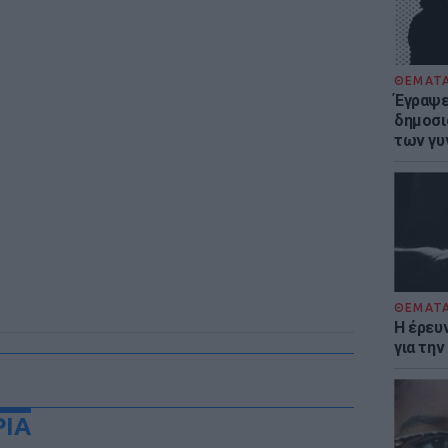
ΘΕΜΑΤ
Έγραψε 
δημοσι
των γυ
ΘΕΜΑΤ
Η έρευ
για τη
ΡΙΑ