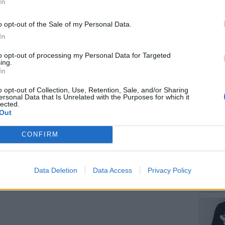
In
o opt-out of the Sale of my Personal Data.
In
to opt-out of processing my Personal Data for Targeted
ΕΥ ΖΗΝ
ing.
Πώς να
In
στους 
gr στο
Google News
και μάθετε πρώτοι
τα
o opt-out of Collection, Use, Retention, Sale, and/or Sharing
ersonal Data that Is Unrelated with the Purposes for which it
lected.
Out
έματα για
Μόδα
,
Ομορφιά
,
Σχέσεις
και
ink.gr
!
CONFIRM
r και στο Instagram
POP CU
ΔΙΑΦΗΜΙΣΗ
Data Deletion
Data Access
Privacy Policy
Η κωμω
νεοπλο