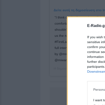
Δείτε αυτή τη δημοσίευση στο I
“I think our bodies are beautiful, 
comfortable in them—no matter w
E-Radio.g
shouldn’t be any kind of shame or
us the naked truth in the June/Jul
If you wish 
#FirstLadies co-star #TigNotaro to 
sensitive in
confirm you
full interview. Photography by @
continue se
by @mrchrismcmillan Makeup by
information 
@miwanails Aniston wears @herme
further disc
participants
Η δημοσίευση κοινοποιήθηκε από
Downstream 
Persona
I want t