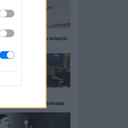
 αποφύγεις το σύγκαμα ανάμεσα
μηρούς
LTURE
δία που σατίρισε τον
υτισμό και παραμένει επίκαιρη