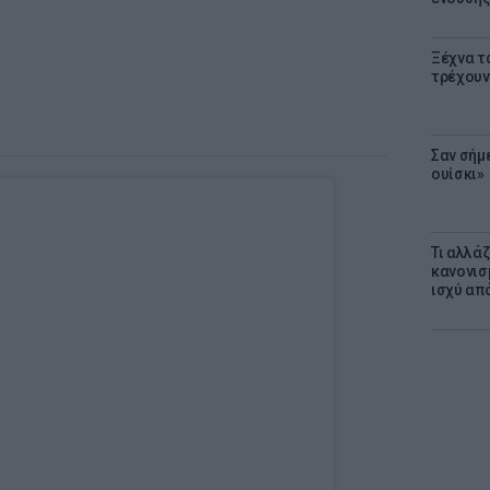
Ξέχνα τ
τρέχουν
Σαν σήμ
ουίσκι»
Τι αλλά
κανονισ
ισχύ απ