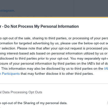
nstagram.
and I think celebrating them and being
hat age you are—is important. There
r -
Do Not Process My Personal Information
 discomfort around it.” #JenniferAniston gives
y 2019 issue. The actress sits down with her
to opt-out of the sale, sharing to third parties, or processing of your per
talk about turning 50. Link in bio to read the
formation for targeted advertising by us, please use the below opt-out s
r selection. Please note that after your opt-out request is processed y
alexilubomirski Styling by @menamorado Hair
eing interest-based ads based on personal information utilized by us or
 @angelalevinmakeup Manicure by
disclosed to third parties prior to your opt-out. You may separately opt-
s, @levian_jewelry & @gianvitorossi
losure of your personal information by third parties on the IAB’s list of
. This information may also be disclosed by us to third parties on the
IA
 το χρήστη
Harper's BAZAAR
(@harpersbazaarus) στις
6 Μάι, 2019 στ
Participants
that may further disclose it to other third parties.
ΔΙΑΦΗΜΙΣΗ
ΕΥ ΖΗΝ
6 φρού
l Data Processing Opt Outs
εκτός 
o opt-out of the Sharing of my personal data.