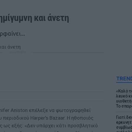
 ημίγuμνη και άνετη
φαίνει...
ΔΙΑΦΗΜΙΣΗ
TREN
«Καλό τα
λευκό κ
υιοθετή
Το σπαρ
nnifer Aniston επέλεξε να φωτογραφηθεί
υ περιοδικού Harper’s Bazaar. Η ηθοποιός
Γιατί δε
ερευνητ
ς ως εξής: «Δεν υπάρχει κάτι προσβλητικό
συμβίωσ