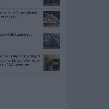
α μουσεία: Οι τουρίστες
 πλέον εδώ
ερα: Η «Εξέγερση του
ζει στις κάψουλες καφέ; Ο
μός της ΕΕ που τίθεται σε
ό τις 12 Αυγούστου