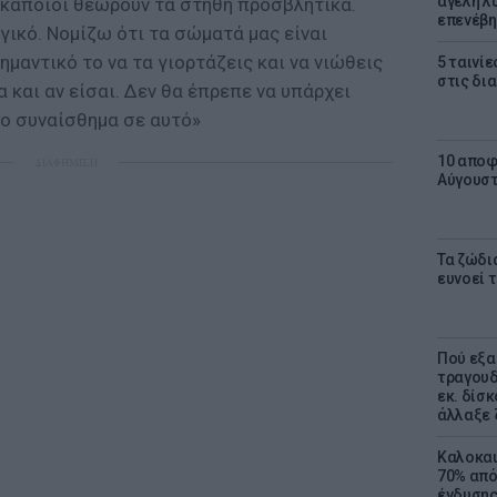
αγέλη λύ
ν κάποιοι θεωρούν τα στήθη προσβλητικά.
επενέβη
ικό. Νομίζω ότι τα σώματά μας είναι
ημαντικό το να τα γιορτάζεις και να νιώθεις
5 ταινίε
στις δι
α και αν είσαι. Δεν θα έπρεπε να υπάρχει
λο συναίσθημα σε αυτό»
10 αποφ
ΔΙΑΦΗΜΙΣΗ
Αύγουσ
Τα ζώδια
ευνοεί 
Πού εξα
τραγουδ
εκ. δίσ
άλλαξε 
Καλοκαι
70% από
ένδυσης