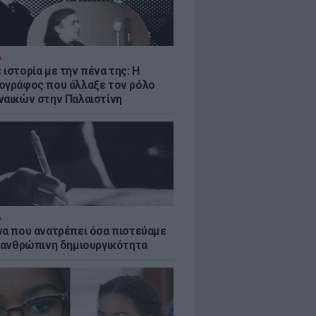
Α
ιστορία με την πένα της: Η
ογράφος που άλλαξε τον ρόλο
ναικών στην Παλαιστίνη
Α
να που ανατρέπει όσα πιστεύαμε
ν ανθρώπινη δημιουργικότητα