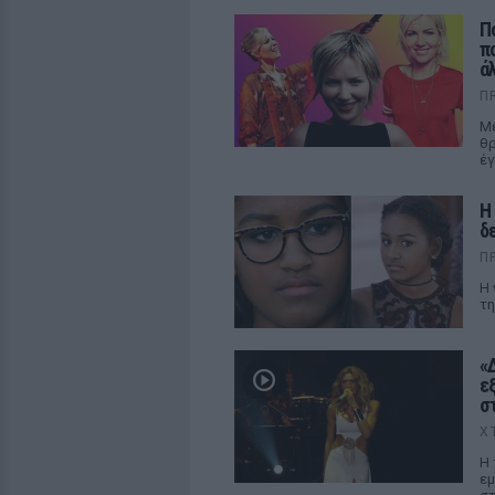
Π
π
ά
Π
Με
θρ
έγ
Η
δ
Π
Η 
τη
«
ε
σ
Χ
Η 
εμ