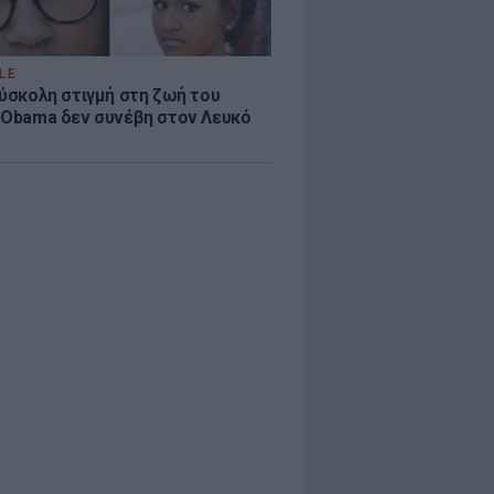
LE
δύσκολη στιγμή στη ζωή του
 Obama δεν συνέβη στον Λευκό