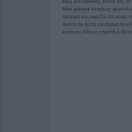
εδώ για κανέναν, εκτός και α
Μου φάνηκε εντελώς φυσιολογ
όμορφα και νομίζω ότι είναι σ
άνετα σε αυτά, σε όποια ηλικί
κανενός είδους ντροπή ή άβο