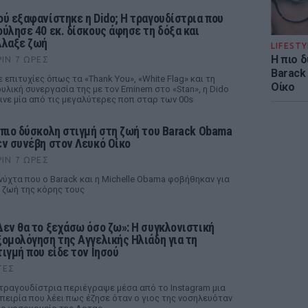
ού εξαφανίστηκε η Dido; Η τραγουδίστρια που
ούλησε 40 εκ. δίσκους άφησε τη δόξα και
λλαξε ζωή
LIFESTY
Η πιο 
ΡΙΝ 7 ΏΡΕΣ
Barack
 επιτυχίες όπως τα «Thank You», «White Flag» και τη
Οίκο
υλική συνεργασία της με τον Eminem στο «Stan», η Dido
ινε μία από τις μεγαλύτερες ποπ σταρ των 00s
 πιο δύσκολη στιγμή στη ζωή του Barack Obama
εν συνέβη στον Λευκό Οίκο
ΡΙΝ 7 ΏΡΕΣ
νύχτα που ο Barack και η Michelle Obama φοβήθηκαν για
 ζωή της κόρης τους
Δεν θα το ξεχάσω όσο ζω»: Η συγκλονιστική
ξομολόγηση της Αγγελικής Ηλιάδη για τη
τιγμή που είδε τον Ιησού
ΤΕΣ
τραγουδίστρια περιέγραψε μέσα από το Instagram μια
πειρία που λέει πως έζησε όταν ο γιος της νοσηλευόταν