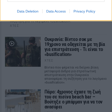
με τη βία για επιστράτευση ‑ Τι είναι το
«busification»
Data Deletion
Data Access
Privacy Policy
Βίντεο που φέρεται να δείχνει βίαιη μεταφορά άνδρα για
στρατιωτική επιστράτευση στην Ουκρανία επαναφέρει τη
συζήτηση για το λεγόμενο «busification».
ΧΤΕΣ
Ουκρανία: Βίντεο σοκ με
19χρονο να οδηγείται με τη βία
για επιστράτευση ‑ Τι είναι το
«busification»
ΧΤΕΣ
Βίντεο που φέρεται να δείχνει βίαιη
μεταφορά άνδρα για στρατιωτική
επιστράτευση στην Ουκρανία
επαναφέρει τη συζήτηση για το λεγόμενο
«busification».
Πάρο: 4χρονος έχασε τη ζωή
του σε πισίνα beach bar –
Βούτηξε ο μπάρμαν για να τον
ανασύρει