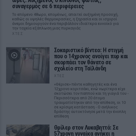
ώρες: Αυξημένος ο κίνδυνος φωτιάς,
συναγερμός σε 6 περιφέρειες
Το επόμενο 48ωρο, επομένως, απαιτεί αυξημένη προσοχή,
καθώς οι υψηλές θερμοκρασίες, η ξηρασία και οι ισχυροί
άνεμοι δημιουργούν ένα περιβάλλον ιδιαίτερα ευνοϊκό για
την ταχεία εξάπλωση μιας πυρκαγιάς
ΧΤΕΣ
Σοκαριστικό βίντεο: Η στιγμή
που ο 14χρονος ανοίγει πυρ και
σκορπάει τον θάνατο σε
σχολείο στη Ταϊλάνδη
ΧΤΕΣ
«Θέρισε» πέντε καθηγητές και ένα
12χρονο κοριτσάκι, ενώ νωρίτερα είχε
σκοτώσει τον παππού και τη γιαγιά του -
Περισσότερα από 20 άτομα
τραυματίστηκαν από την επίθεση, οι 10
σε κρίσιμη κατάσταση - Ο ανήλικος
δράστης αυτοκτόνησε μετά την ένοπλη
επίθεση
Θρίλερ στον Λυκαβηττό: Σε
57χρονη γυναίκα ανήκει η