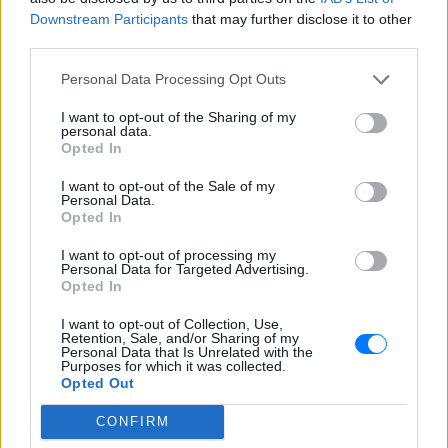
πνιγμό του μικρού παιδιού σε πισίνα - ο
ιδιοκτήτης, δηλωμένος ως
Downstream Participants
that may further disclose it to other
ναυαγοσώστης, παραπέμπεται στον
third parties.
εισαγγελέα
Personal Data Processing Opt Outs
Τροχαίο στη λεωφόρο
Αθηνών‑Σουνίου: Αναστροφή ΙΧ
I want to opt-out of the Sharing of my
συνέτριψε μηχανή της ΔΙΑΣ ‑
personal data.
Δύο αστυνομικοί τραυματίες
Opted In
ΠΡΙΝ 10 ΏΡΕΣ
I want to opt-out of the Sale of my
Το περιστατικό σημειώθηκε στο
Personal Data.
Λαγονήσι, κοντά στην παραλία Πεύκο - το
Opted In
ενοικιαζόμενο όχημα επέβαιναν τέσσερα
άτομα, ενώ η κατάσταση ενός εκ των
I want to opt-out of processing my
τραυματιών εμπνέει ανησυχία.
Personal Data for Targeted Advertising.
Opted In
I want to opt-out of Collection, Use,
Retention, Sale, and/or Sharing of my
Personal Data that Is Unrelated with the
Purposes for which it was collected.
Opted Out
CONFIRM
Ουκρανία: Βίντεο σοκ με 19χρονο να οδηγείται