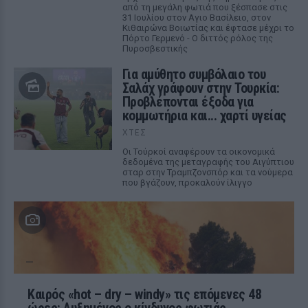
από τη μεγάλη φωτιά που ξέσπασε στις
31 Ιουλίου στον Αγιο Βασίλειο, στον
Κιθαιρώνα Βοιωτίας και έφτασε μέχρι το
Πόρτο Γερμενό - Ο διττός ρόλος της
Πυροσβεστικής
Για αμύθητο συμβόλαιο του
Σαλάχ γράφουν στην Τουρκία:
Προβλέπονται έξοδα για
κομμωτήρια και... χαρτί υγείας
ΧΤΕΣ
Οι Τούρκοί αναφέρουν τα οικονομικά
δεδομένα της μεταγραφής του Αιγύπτιου
σταρ στην Τραμπζονσπόρ και τα νούμερα
που βγάζουν, προκαλούν ίλιγγο
Καιρός «hot – dry – windy» τις επόμενες 48