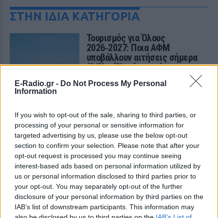
ΣΤΗΝ ΙΔΙΑ ΚΑΤΗΓΟΡΙΑ
Τουρισμός για Όλους
2026‑2027: Ποια ΑΦΜ
υποβάλλουν αιτήσεις σήμερα
(9/8) – Όλα όσα πρέπει να
ξέρετε
E-Radio.gr -
Do Not Process My Personal
ΠΡΙΝ 10 ΏΡΕΣ
Information
Η προθεσμία υποβολής αιτήσεων λήγει
στις 21 Αυγούστου 2026, με επιδότηση
If you wish to opt-out of the sale, sharing to third parties, or
έως 600 ευρώ ανάλογα με την κατηγορία
δικαιούχου και την περίοδο διαμονής.
processing of your personal or sensitive information for
targeted advertising by us, please use the below opt-out
4χρονος στην Πάρο:
section to confirm your selection. Please note that after your
Ανθρωποκτονία από αμέλεια
opt-out request is processed you may continue seeing
στο beach bar ‑ Τι έδειξε η
interest-based ads based on personal information utilized by
έρευνα
us or personal information disclosed to third parties prior to
ΠΡΙΝ 10 ΏΡΕΣ
your opt-out. You may separately opt-out of the further
disclosure of your personal information by third parties on the
Γονείς και ιδιοκτήτης του beach bar στη
φημισμένη παραλία της Πάρου
IAB’s list of downstream participants. This information may
αντιμετωπίζουν κατηγορίες μετά τον
also be disclosed by us to third parties on the
IAB’s List of