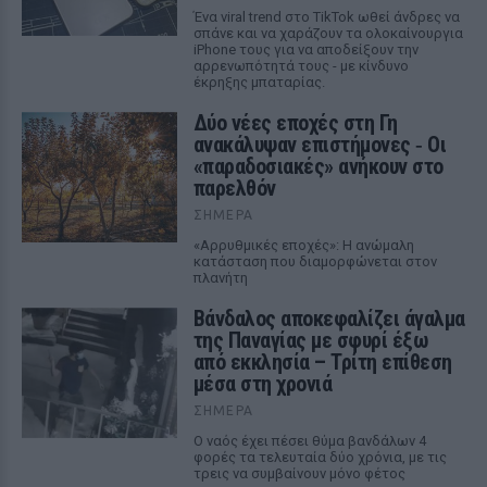
Ένα viral trend στο TikTok ωθεί άνδρες να
σπάνε και να χαράζουν τα ολοκαίνουργια
iPhone τους για να αποδείξουν την
αρρενωπότητά τους - με κίνδυνο
έκρηξης μπαταρίας.
Δύο νέες εποχές στη Γη
ανακάλυψαν επιστήμονες ‑ Oι
«παραδοσιακές» ανήκουν στο
παρελθόν
ΣΉΜΕΡΑ
«Αρρυθμικές εποχές»: Η ανώμαλη
κατάσταση που διαμορφώνεται στον
πλανήτη
Βάνδαλος αποκεφαλίζει άγαλμα
της Παναγίας με σφυρί έξω
από εκκλησία – Τρίτη επίθεση
μέσα στη χρονιά
ΣΉΜΕΡΑ
Ο ναός έχει πέσει θύμα βανδάλων 4
φορές τα τελευταία δύο χρόνια, με τις
τρεις να συμβαίνουν μόνο φέτος