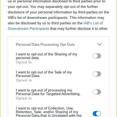
us or personal information disclosed to third parties prior to
«Κρατάμε την επιστημονική απόσταση,
your opt-out. You may separately opt-out of the further
δεν είναι δυνατόν να πάω να επέμβω,
ούτε γίνεται να στείλω κάποιον
disclosure of your personal information by third parties on the
κτηνίατρο σε ένα μέρος όπου υπάρχει
IAB’s list of downstream participants. This information may
αγέλη με λύκους, είναι επικίνδυνο» λέει
also be disclosed by us to third parties on the
IAB’s List of
στο protothema.gr ο διδάκτορας
ζωολογίας του ΑΠΘ, Θεόδωρος Κομηνός
Downstream Participants
that may further disclose it to other
- Έχουν πεθάνει και έξι λυκόπουλα
third parties.
Για πάντα στη Ρεάλ Μαδρίτης ο
Personal Data Processing Opt Outs
Βινίσιους: Υπογράφει νέο
εξαετές συμβόλαιο ο
I want to opt-out of the Sharing of my
Βραζιλιάνος
personal data.
Opted In
ΣΉΜΕΡΑ
Σύμφωνα με τον Φαμπρίτσιο Ρομάνο ο
I want to opt-out of the Sale of my
Βραζιλιάνος είναι έτοιμος να αποδεχτεί
Personal Data.
την πρόταση της Ρεάλ
Opted In
Meta έξυπνα γυαλιά: Γιατί
I want to opt-out of processing my
εστιατόρια, παμπ και θέατρα
Personal Data for Targeted Advertising.
στη Βρετανία τα απαγορεύουν
Opted In
ΣΉΜΕΡΑ
I want to opt-out of Collection, Use,
Retention, Sale, and/or Sharing of my
Από τον εστιάτορα Τζέρεμι Κινγκ ως την
Personal Data that Is Unrelated with the
αλυσίδα Wetherspoons και τον όμιλο ATG