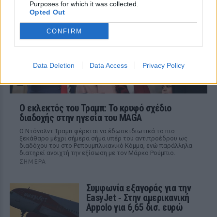
Purposes for which it was collected.
Theatres, ολοένα περισσότεροι χώροι
Opted Out
εστίασης και ψυχαγωγίας κλείνουν την
πόρτα στα Ray-Ban Meta glasses.
CONFIRM
Data Deletion
Data Access
Privacy Policy
Ο εκλεκτός του Τραμπ: Το κρυφό σχέδιο
διαδοχής στην ηγεσία του MAGA
Ο Ντόναλντ Τραμπ φέρεται να έδωσε ιδιωτικά το πιο
ξεκάθαρο μέχρι σήμερα σήμα υπέρ του αντιπροέδρου ως
διαδόχου του στο Ρεπουμπλικανικό Κόμμα, ενώ παράλληλα
διατηρεί ανοιχτή την εξίσωση με τον Μάρκο Ρούμπιο.
ΣΉΜΕΡΑ
Συμφωνία εξαγοράς για την
EasyJet ‑ Στην αμερικανική
Appolo για 6,65 δισ. ευρώ