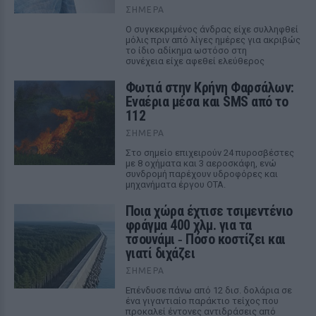
ΣΉΜΕΡΑ
Ο συγκεκριμένος άνδρας είχε συλληφθεί
μόλις πριν από λίγες ημέρες για ακριβώς
το ίδιο αδίκημα ωστόσο στη
συνέχεια είχε αφεθεί ελεύθερος
Φωτιά στην Κρήνη Φαρσάλων:
Εναέρια μέσα και SMS από το
112
ΣΉΜΕΡΑ
Στο σημείο επιχειρούν 24 πυροσβέστες
με 8 οχήματα και 3 αεροσκάφη, ενώ
συνδρομή παρέχουν υδροφόρες και
μηχανήματα έργου ΟΤΑ.
Ποια χώρα έχτισε τσιμεντένιο
φράγμα 400 χλμ. για τα
τσουνάμι ‑ Πόσο κοστίζει και
γιατί διχάζει
ΣΉΜΕΡΑ
Επένδυσε πάνω από 12 δισ. δολάρια σε
ένα γιγαντιαίο παράκτιο τείχος που
προκαλεί έντονες αντιδράσεις από