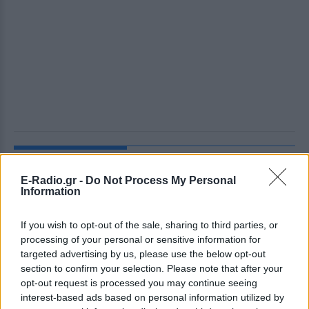
ΔΕΙΤΕ ΕΠΙΣΗΣ
E-Radio.gr -
Do Not Process My Personal
Information
ΣΤΗΝ ΙΔΙΑ ΚΑΤΗΓΟΡΙΑ
Γιατί δεν έσωσα το κουτάβι: Ο
If you wish to opt-out of the sale, sharing to third parties, or
ερευνητής που κατέγραφε τη
processing of your personal or sensitive information for
συμβίωση του μικρού σκυλιού
targeted advertising by us, please use the below opt-out
με αγέλη λύκων εξηγεί γιατί
section to confirm your selection. Please note that after your
δεν επενέβη
opt-out request is processed you may continue seeing
interest-based ads based on personal information utilized by
ΣΉΜΕΡΑ