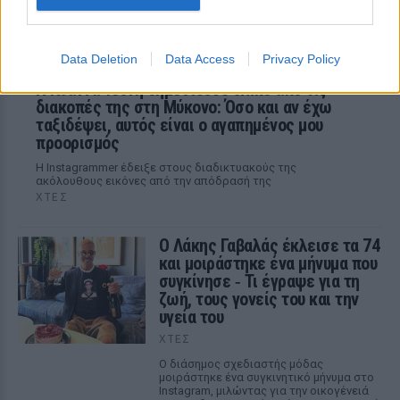
Data Deletion
Data Access
Privacy Policy
Η Ιωάννα Τούνη δημοσίευσε υλικό από τις
διακοπές της στη Μύκονο: Όσο και αν έχω
ταξιδέψει, αυτός είναι ο αγαπημένος μου
προορισμός
Η Instagrammer έδειξε στους διαδικτυακούς της
ακόλουθους εικόνες από την απόδρασή της
ΧΤΕΣ
Ο Λάκης Γαβαλάς έκλεισε τα 74
και μοιράστηκε ένα μήνυμα που
συγκίνησε ‑ Τι έγραψε για τη
ζωή, τους γονείς του και την
υγεία του
ΧΤΕΣ
Ο διάσημος σχεδιαστής μόδας
μοιράστηκε ένα συγκινητικό μήνυμα στο
Instagram, μιλώντας για την οικογένειά