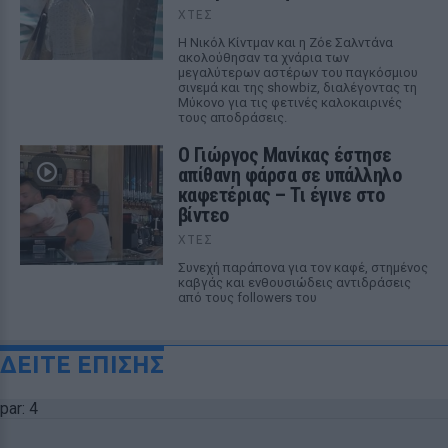
ΧΤΕΣ
Η Νικόλ Κίντμαν και η Ζόε Σαλντάνα
ακολούθησαν τα χνάρια των
μεγαλύτερων αστέρων του παγκόσμιου
σινεμά και της showbiz, διαλέγοντας τη
Μύκονο για τις φετινές καλοκαιρινές
τους αποδράσεις.
Ο Γιώργος Μανίκας έστησε
απίθανη φάρσα σε υπάλληλο
καφετέριας – Τι έγινε στο
βίντεο
ΧΤΕΣ
Συνεχή παράπονα για τον καφέ, στημένος
καβγάς και ενθουσιώδεις αντιδράσεις
από τους followers του
ΔΕΙΤΕ ΕΠΙΣΗΣ
par: 4