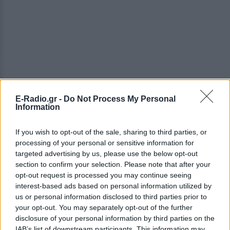
ΔΕΙΤΕ ΕΠΙΣΗΣ
E-Radio.gr -
Do Not Process My Personal
Information
ΣΤΗΝ ΙΔΙΑ ΚΑΤΗΓΟΡΙΑ
If you wish to opt-out of the sale, sharing to third parties, or
processing of your personal or sensitive information for
Πού εξαφανίστηκε η Dido; Η
targeted advertising by us, please use the below opt-out
τραγουδίστρια που πούλησε 40
section to confirm your selection. Please note that after your
εκ. δίσκους άφησε τη δόξα και
opt-out request is processed you may continue seeing
άλλαξε ζωή
interest-based ads based on personal information utilized by
ΠΡΙΝ 5 ΏΡΕΣ
us or personal information disclosed to third parties prior to
your opt-out. You may separately opt-out of the further
Με επιτυχίες όπως τα «Thank You»,
«White Flag» και τη θρυλική συνεργασία
disclosure of your personal information by third parties on the
της με τον Eminem στο «Stan», η Dido
IAB’s list of downstream participants. This information may