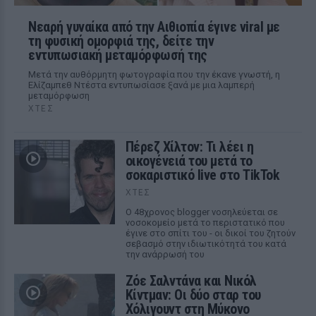
Νεαρή γυναίκα από την Αιθιοπία έγινε viral με
τη φυσική ομορφιά της, δείτε την
εντυπωσιακή μεταμόρφωσή της
Μετά την αυθόρμητη φωτογραφία που την έκανε γνωστή, η
Ελίζαμπεθ Ντέστα εντυπωσίασε ξανά με μια λαμπερή
μεταμόρφωση
ΧΤΕΣ
Πέρεζ Χίλτον: Τι λέει η
οικογένειά του μετά το
σοκαριστικό live στο TikTok
ΧΤΕΣ
Ο 48χρονος blogger νοσηλεύεται σε
νοσοκομείο μετά το περιστατικό που
έγινε στο σπίτι του - οι δικοί του ζητούν
σεβασμό στην ιδιωτικότητά του κατά
την ανάρρωσή του
Ζόε Σαλντάνα και Νικόλ
Κίντμαν: Οι δύο σταρ του
Χόλιγουντ στη Μύκονο