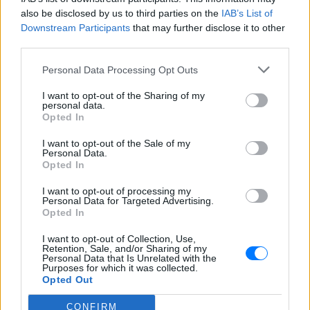
έγινε μία από τις μεγαλύτερες ποπ σταρ
also be disclosed by us to third parties on the
IAB’s List of
των 00s
Downstream Participants
that may further disclose it to other
Η πιο δύσκολη στιγμή στη ζωή
third parties.
του Barack Obama δεν συνέβη
στον Λευκό Οίκο
Personal Data Processing Opt Outs
ΠΡΙΝ 5 ΏΡΕΣ
I want to opt-out of the Sharing of my
Η νύχτα που ο Barack και η Michelle
personal data.
Obama φοβήθηκαν για τη ζωή της κόρης
Opted In
τους
I want to opt-out of the Sale of my
«Δεν θα το ξεχάσω όσο ζω»: Η
Personal Data.
συγκλονιστική εξομολόγηση
Opted In
της Αγγελικής Ηλιάδη για τη
στιγμή που είδε τον Ιησού
I want to opt-out of processing my
Personal Data for Targeted Advertising.
ΧΤΕΣ
Opted In
Η τραγουδίστρια περιέγραψε μέσα από
I want to opt-out of Collection, Use,
το Instagram μια εμπειρία που λέει πως
Retention, Sale, and/or Sharing of my
έζησε όταν ο γιος της νοσηλευόταν στο
Personal Data that Is Unrelated with the
νοσοκομείο της Αρτας.
Purposes for which it was collected.
Opted Out
CONFIRM