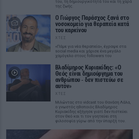
του, τη δημιουργικότητά του και τη χαρά
της ζωής.
O Γιώργος Παράσχος ξανά στο
νοσοκομείο για θεραπεία κατά
του καρκίνου
ΧΤΕΣ
«Πάμε για νέα θεραπεία», έγραψε στα
social media και χάρισε ένα μεγάλο
χαμόγελο στους followers του
Βλαδίμηρος Κυριακίδης: «Ο
Θεός είναι δημιούργημα του
ανθρώπου ‑ δεν πιστεύω σε
αυτόν»
ΧΤΕΣ
Μιλώντας στο vidcast του Θανάση Λάλα,
ο γνωστός ηθοποιός Βλαδίμηρος
Κυριακίδης εξήγησε γιατί δεν πιστεύει
στον Θεό και τι τον γοητεύει στη
φιλοσοφία γύρω από την ύπαρξή του.