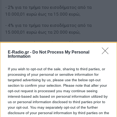
- 2% για το τμήμα του εισοδήματος από τα
10.000,01 ευρώ έως τα 15.000 ευρώ,
- 4% για το τμήμα του εισοδήματος από τα
15.000,01 ευρώ έως τα 20.000 ευρώ,
- 6% για το τμήμα ετησίου εισοδήματος από τα
20.000,01 ευρώ έως τα 25.000 ευρώ,
E-Radio.gr -
Do Not Process My Personal
Information
- 8% για το τμήμα ετησίου εισοδήματος από τα
25.000,01 ευρώ έως τα 30.000 ευρώ,
If you wish to opt-out of the sale, sharing to third parties, or
processing of your personal or sensitive information for
- 10% για το τμήμα ετησίου εισοδήματος από τα
targeted advertising by us, please use the below opt-out
section to confirm your selection. Please note that after your
30.000,01 ευρώ έως τα 50.000 ευρώ,
opt-out request is processed you may continue seeing
interest-based ads based on personal information utilized by
- 13% για το τμήμα ετησίου εισοδήματος από τα
us or personal information disclosed to third parties prior to
50.000,01 ευρώ έως τα 75.000 ευρώ,
your opt-out. You may separately opt-out of the further
disclosure of your personal information by third parties on the
- 18% για το τμήμα ετησίου εισοδήματος από τα