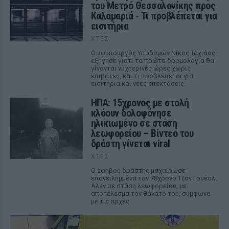
του Μετρό Θεσσαλονίκης προς
Καλαμαριά ‑ Τι προβλέπεται για
εισιτήρια
ΧΤΕΣ
Ο υφυπουργός Υποδομών Νίκος Ταχιάος
εξήγησε γιατί τα πρώτα δρομολόγια θα
γίνονται νυχτερινές ώρες χωρίς
επιβάτες, και τι προβλέπεται για
εισιτήρια και νέες επεκτάσεις.
ΗΠΑ: 15χρονος με στολή
κλόουν δολοφόνησε
ηλικιωμένο σε στάση
λεωφορείου – Βίντεο του
δράστη γίνεται viral
ΧΤΕΣ
Ο έφηβος δράστης μαχαίρωσε
επανειλημμένα τον 78χρονο Τζον Γουέσλι
Αλεν σε στάση λεωφορείου, με
αποτέλεσμα τον θάνατό του, σύμφωνα
με τις αρχές