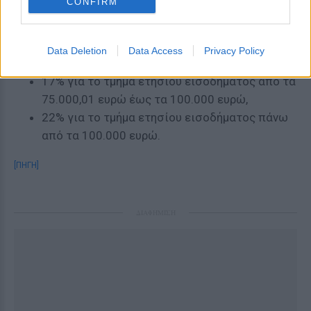
CONFIRM
9% για το τμήμα ετησίου εισοδήματος από τα
30.000,01 ευρώ έως τα 50.000 ευρώ,
12% για το τμήμα ετησίου εισοδήματος από τα
Data Deletion
Data Access
Privacy Policy
50.000,01 ευρώ έως τα 75.000 ευρώ,
17% για το τμήμα ετησίου εισοδήματος από τα
75.000,01 ευρώ έως τα 100.000 ευρώ,
22% για το τμήμα ετησίου εισοδήματος πάνω
από τα 100.000 ευρώ.
[ΠΗΓΗ]
ΔΙΑΦΗΜΙΣΗ