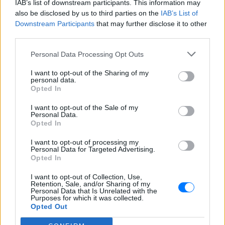
IAB’s list of downstream participants. This information may
75.000,01 ευρώ έως τα 100.000 ευρώ,
also be disclosed by us to third parties on the
IAB’s List of
Downstream Participants
that may further disclose it to other
- 23% για το τμήμα ετησίου εισοδήματος πάνω από
third parties.
τα 100.000 ευρώ.
Personal Data Processing Opt Outs
3. Για τους οφειλέτες με 3 ή περισσότερα
I want to opt-out of the Sharing of my
εξαρτώμενα τέκνα, η προοδευτική κλίμακα
personal data.
Opted In
συντελεστών του 1ου βήματος περιλαμβάνει τους
εξής συντελεστές:
I want to opt-out of the Sale of my
Personal Data.
Opted In
1% για το τμήμα του εισοδήματος από τα
10.000,01 ευρώ έως τα 15.000 ευρώ,
I want to opt-out of processing my
Personal Data for Targeted Advertising.
3% για το τμήμα του εισοδήματος από τα
Opted In
15.000,01 ευρώ έως τα 20.000 ευρώ,
I want to opt-out of Collection, Use,
5% για το τμήμα ετησίου εισοδήματος από τα
Retention, Sale, and/or Sharing of my
Personal Data that Is Unrelated with the
20.000,01 ευρώ έως τα 25.000 ευρώ,
Purposes for which it was collected.
7% για το τμήμα ετησίου εισοδήματος από τα
Opted Out
25.000,01 ευρώ έως τα 30.000 ευρώ,