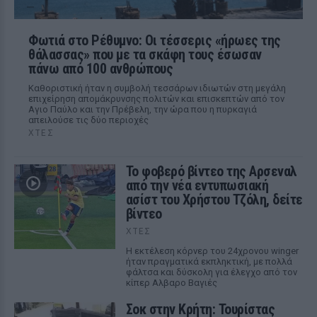
Φωτιά στο Ρέθυμνο: Οι τέσσερις «ήρωες της
θάλασσας» που με τα σκάφη τους έσωσαν
πάνω από 100 ανθρώπους
Καθοριστική ήταν η συμβολή τεσσάρων ιδιωτών στη μεγάλη
επιχείρηση απομάκρυνσης πολιτών και επισκεπτών από τον
Αγιο Παύλο και την Πρέβελη, την ώρα που η πυρκαγιά
απειλούσε τις δύο περιοχές
ΧΤΕΣ
Το φοβερό βίντεο της Αρσεναλ
από την νέα εντυπωσιακή
ασίστ του Χρήστου Τζόλη, δείτε
βίντεο
ΧΤΕΣ
Η εκτέλεση κόρνερ του 24χρονου winger
ήταν πραγματικά εκπληκτική, με πολλά
φάλτσα και δύσκολη για έλεγχο από τον
κίπερ Αλβαρο Βαγιές
Σοκ στην Κρήτη: Τουρίστας