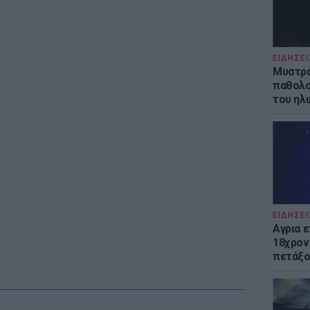
ΕΙΔΗΣΕΙ
Μυστρά
παθολο
του ηλ
ΕΙΔΗΣΕΙ
Αγρια 
18χρον
πετάξο