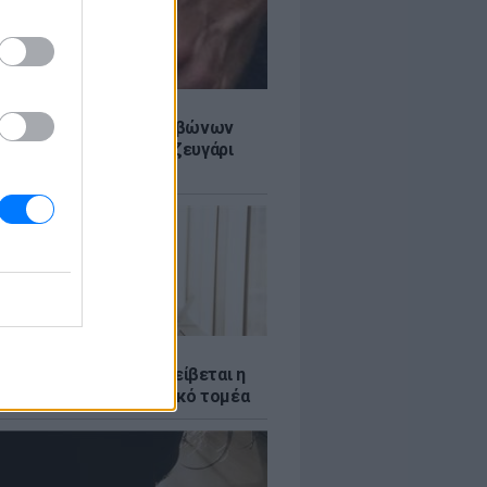
LE
ίδαν με δαχτυλίδι αρραβώνων
ρίσι - Μήπως διάσημο ζευγάρι
το επόμενο βήμα;
Σ
νταύγουστος: Πώς αμείβεται η
 την αργία στον ιδιωτικό τομέα