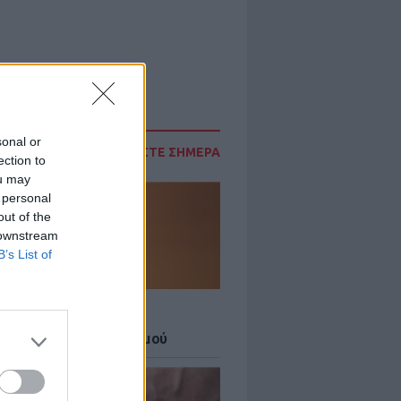
sonal or
ΔΙΑΒΑΣΤΕ ΣΗΜΕΡΑ
ection to
ou may
 personal
out of the
 downstream
B’s List of
Σ
 27 μεγάλες πόλεις στο
ερο επίπεδο συναγερμού