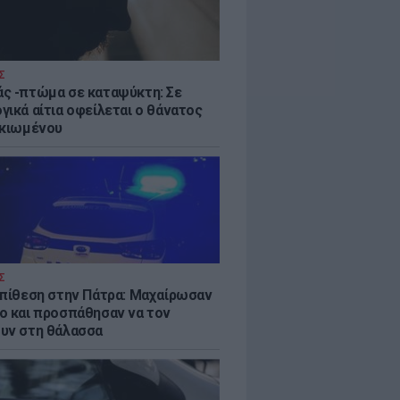
Σ
ς -πτώμα σε καταψύκτη: Σε
γικά αίτια οφείλεται ο θάνατος
ικιωμένου
Σ
επίθεση στην Πάτρα: Μαχαίρωσαν
ο και προσπάθησαν να τον
υν στη θάλασσα