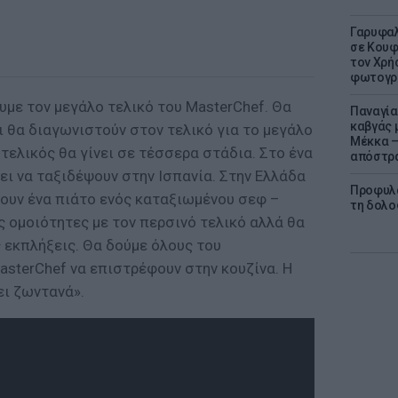
Γαρυφαλ
σε Κουφ
τον Χρή
φωτογρ
υμε τον μεγάλο τελικό του MasterChef. Θα
Παναγία
καβγάς 
ι θα διαγωνιστούν στον τελικό για το μεγάλο
Μέκκα –
 τελικός θα γίνει σε τέσσερα στάδια. Στο ένα
απόστρ
ει να ταξιδέψουν στην Ισπανία. Στην Ελλάδα
Προφυλα
ψουν ένα πιάτο ενός καταξιωμένου σεφ –
τη δολο
 ομοιότητες με τον περσινό τελικό αλλά θα
 εκπλήξεις. Θα δούμε όλους του
asterChef να επιστρέφουν στην κουζίνα. Η
ει ζωντανά».