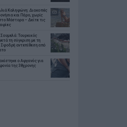
λιά Καληφώνη: Διακοπές
ονήσια και Πάρο, χωρίς
στο Μάστορα – Δείτε τις
αφίες
 Σουμελά: Τουρκικός
μετά τη σύγκριση με τη
 Σφοδρή αντεπίθεση από
ατο
κίστηκε ο Αφγανός για
φονία της 38χρονης