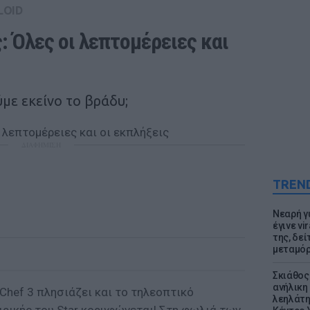
LOID
: Όλες οι λεπτομέρειες και 
ύμε εκείνο το βράδυ;
ΔΙΑΦΗΜΙΣΗ
TREN
Νεαρή γ
έγινε vi
της, δε
μεταμό
Σκιάθος:
ανήλικη 
Chef 3 πλησιάζει και το τηλεοπτικό
λεηλάτη