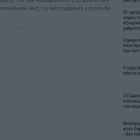
ειρικής του Star κορυφώνεται! Στη φωλιά των
Κέντρο 
 αποκάλυψε όλες τις λεπτομέρειες για όσα θα
Οι «μαύ
νύφες τ
εξαφανί
χρήματ
ΔΙΑΦΗΜΙΣΗ
Σήμερα 
εσωτερι
που αυτ
Ο αρχιτ
πάντα τ
O Γιώργ
νοσοκομ
του καρ
Βλαδίμη
είναι δ
- δεν π