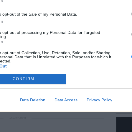
In
o opt-out of the Sale of my Personal Data.
In
LIFESTY
to opt-out of processing my Personal Data for Targeted
Τους ε
ing.
στο Πα
In
έκανε 
o opt-out of Collection, Use, Retention, Sale, and/or Sharing
ersonal Data that Is Unrelated with the Purposes for which it
lected.
gr στο
Google News
και μάθετε πρώτοι
τα
Out
CONFIRM
έματα για
Μόδα
,
Ομορφιά
,
Σχέσεις
και
ink.gr
!
ΕΙΔΗΣΕΙ
Data Deletion
Data Access
Privacy Policy
Δεκαπε
r και στο Instagram
εργασία
ΔΙΑΦΗΜΙΣΗ