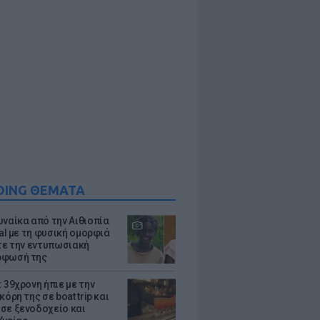
DING ΘΕΜΑΤΑ
υναίκα από την Αιθιοπία
ral με τη φυσική ομορφιά
ίτε την εντυπωσιακή
ρφωσή της
 39χρονη ήπιε με την
κόρη της σε boat trip και
σε ξενοδοχείο και