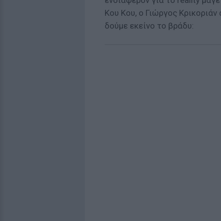
ενδιαφέρον για το reality μαγ
Κου Κου, ο Γιώργος Κρικοριάν
δούμε εκείνο το βράδυ: