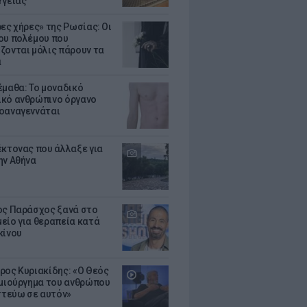
Υγείας
ρες χήρες» της Ρωσίας: Οι
ου πολέμου που
ζονται μόλις πάρουν τα
α
έμαθα: Το μοναδικό
κό ανθρώπινο όργανο
οαναγεννάται
έκτονας που άλλαξε για
ην Αθήνα
ος Παράσχος ξανά στο
είο για θεραπεία κατά
κίνου
ρος Κυριακίδης: «Ο Θεός
ημιούργημα του ανθρώπου
ιστεύω σε αυτόν»