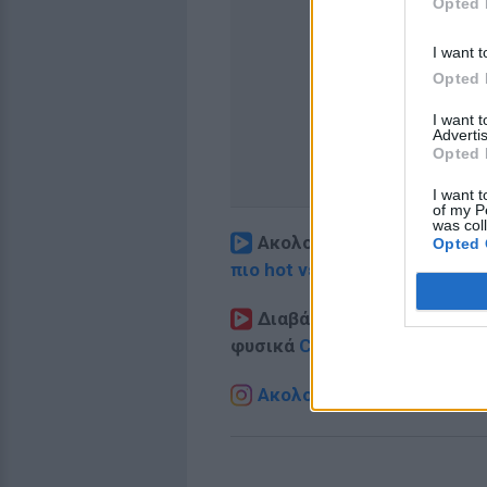
Opted 
I want t
Opted 
I want 
Advertis
Opted 
I want t
of my P
was col
Ακολουθήστε το E-Radio.
Opted 
πιο hot νέα
.
Διαβάστε περισσότερα θ
φυσικά
Celebrities
στο νέο
P
Ακολουθήστε το E-Radio.g