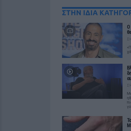
ΣΤΗΝ ΙΔΙΑ ΚΑΤΗΓΟ
O
θ
Σ
«Π
χά
Β
δ
α
Σ
Μι
ηθ
πι
γύ
Τ
Μ