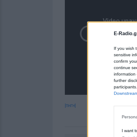
E-Radio.g
If you wish 
sensitive in
confirm you
continue se
information 
further disc
participants
Downstream 
[ΠΗΓΗ]
Persona
I want t