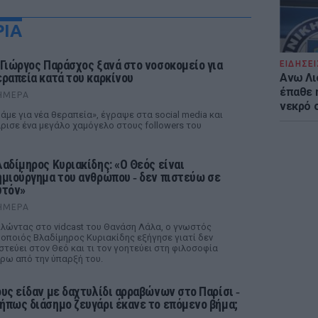
ΡΙΑ
 Γιώργος Παράσχος ξανά στο νοσοκομείο για
ΕΙΔΗΣΕΙ
εραπεία κατά του καρκίνου
Ανω Λι
έπαθε 
ΉΜΕΡΑ
νεκρό 
άμε για νέα θεραπεία», έγραψε στα social media και
ρισε ένα μεγάλο χαμόγελο στους followers του
λαδίμηρος Κυριακίδης: «Ο Θεός είναι
ημιούργημα του ανθρώπου ‑ δεν πιστεύω σε
υτόν»
ΉΜΕΡΑ
λώντας στο vidcast του Θανάση Λάλα, ο γνωστός
οποιός Βλαδίμηρος Κυριακίδης εξήγησε γιατί δεν
στεύει στον Θεό και τι τον γοητεύει στη φιλοσοφία
ρω από την ύπαρξή του.
ους είδαν με δαχτυλίδι αρραβώνων στο Παρίσι ‑
ήπως διάσημο ζευγάρι έκανε το επόμενο βήμα;