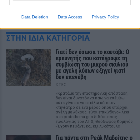
Data Deletion
Data Access
Privacy Policy
ΔΕΙΤΕ ΕΠΙΣΗΣ
ΣΤΗΝ ΙΔΙΑ ΚΑΤΗΓΟΡΙΑ
Γιατί δεν έσωσα το κουτάβι: Ο
ερευνητής που κατέγραφε τη
συμβίωση του μικρού σκυλιού
με αγέλη λύκων εξηγεί γιατί
δεν επενέβη
ΧΤΕΣ
«Κρατάμε την επιστημονική απόσταση,
δεν είναι δυνατόν να πάω να επέμβω,
ούτε γίνεται να στείλω κάποιον
κτηνίατρο σε ένα μέρος όπου υπάρχει
αγέλη με λύκους, είναι επικίνδυνο» λέει
στο protothema.gr ο διδάκτορας
ζωολογίας του ΑΠΘ, Θεόδωρος Κομηνός
- Έχουν πεθάνει και έξι λυκόπουλα
Για πάντα στη Ρεάλ Μαδρίτης ο