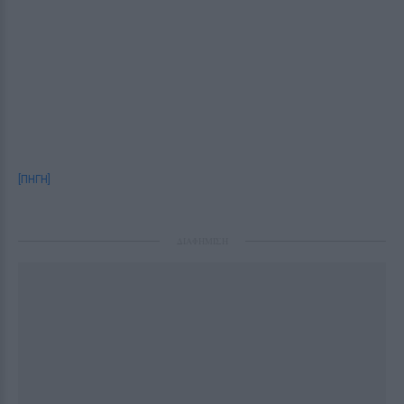
[ΠΗΓΗ]
ΔΙΑΦΗΜΙΣΗ