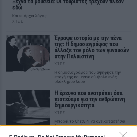
Ξέχνα τα μουσεία: Οι τουρίστες τρέχουν πλέον
εδώ
Και υπάρχει λόγος
ΧΤΕΣ
Έγραψε ιστορία με την πένα
της: Η δημοσιογράφος που
άλλαξε τον ρόλο των γυναικών
στην Παλαιστίνη
ΧΤΕΣ
Η δημοσιογράφος που αψήφησε την
εποχή της και έγινε σύμβολο ενός
ολόκληρου λαού
Η έρευνα που ανατρέπει όσα
πιστεύαμε για την ανθρώπινη
δημιουργικότητα
ΧΤΕΣ
Mπορεί το ChatGPT να αντικαταστήσει
έναν συγγραφέα;