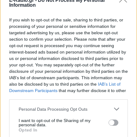
10 αποφθέγματα για τον
E-Radio.gr -
Do Not Process My Personal
Information
Αύγουστο
ΧΤΕΣ
If you wish to opt-out of the sale, sharing to third parties, or
Για πολλούς, ο πιο όμορφος μήνας του
processing of your personal or sensitive information for
χρόνου
targeted advertising by us, please use the below opt-out
section to confirm your selection. Please note that after your
opt-out request is processed you may continue seeing
interest-based ads based on personal information utilized by
us or personal information disclosed to third parties prior to
your opt-out. You may separately opt-out of the further
disclosure of your personal information by third parties on the
IAB’s list of downstream participants. This information may
also be disclosed by us to third parties on the
IAB’s List of
Τι αλλάζει στις κάψουλες καφέ; Ο κανονισμός
Downstream Participants
that may further disclose it to other
της ΕΕ που τίθεται σε ισχύ από τις 12
Αυγούστου
third parties.
Με τον νέο ευρωπαϊκό κανονισμό για τις συσκευασίες, οι
Personal Data Processing Opt Outs
κάψουλες καφέ μιας χρήσης αποκτούν επίσημη νομική
υπόσταση και συγκεκριμένες οδηγίες ανακύκλωσης.
I want to opt-out of the Sharing of my
ΠΡΟΧΤΈΣ
personal data.
Opted In