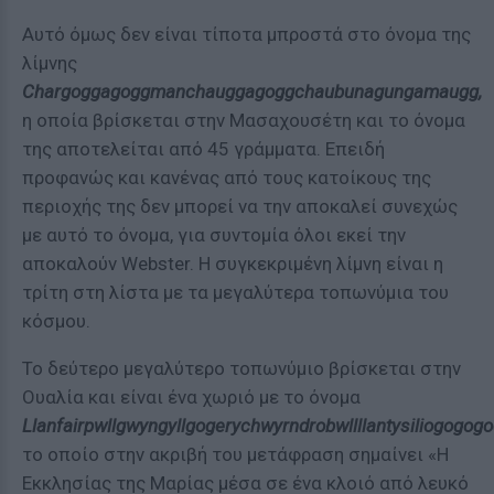
Αυτό όμως δεν είναι τίποτα μπροστά στο όνομα της
λίμνης
Chargoggagoggmanchauggagoggchaubunagungamaugg,
η οποία βρίσκεται στην Μασαχουσέτη και το όνομα
της αποτελείται από 45 γράμματα. Επειδή
προφανώς και κανένας από τους κατοίκους της
περιοχής της δεν μπορεί να την αποκαλεί συνεχώς
με αυτό το όνομα, για συντομία όλοι εκεί την
αποκαλούν Webster. Η συγκεκριμένη λίμνη είναι η
τρίτη στη λίστα με τα μεγαλύτερα τοπωνύμια του
κόσμου.
Το δεύτερο μεγαλύτερο τοπωνύμιο βρίσκεται στην
Ουαλία και είναι ένα χωριό με το όνομα
Llanfairpwllgwyngyllgogerychwyrndrobwllllantysiliogogog
το οποίο στην ακριβή του μετάφραση σημαίνει «Η
Εκκλησίας της Μαρίας μέσα σε ένα κλοιό από λευκό