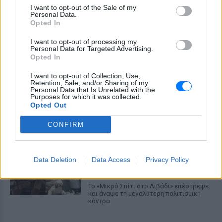
Ο αρχιτέκτονας που άλλαξε για
I want to opt-out of the Sale of my
πάντα την Αθήνα
Personal Data.
Opted In
ΠΡΟΧΤΈΣ
Όταν το οικουμενικό συνάντησε την
I want to opt-out of processing my
ελληνικότητα
Personal Data for Targeted Advertising.
Opted In
Έφτιαξαν το Napster που
I want to opt-out of Collection, Use,
κατεβάζαμε μουσική ‑ Πού
Retention, Sale, and/or Sharing of my
βρίσκονται σήμερα;
Personal Data that Is Unrelated with the
Purposes for which it was collected.
ΠΡΟΧΤΈΣ
Opted Out
Έκαναν κάτι καινοτόμο (αν και παράνομο)
CONFIRM
Explainer: Γιατί η Αμερική
τσακώνεται για το «Μικρό Σπίτι
στο Λιβάδι»;
Data Deletion
Data Access
Privacy Policy
ΠΡΟΧΤΈΣ
Το «Μικρό Σπίτι στο Λιβάδι» επέστρεψε
και άναψε τη μεγαλύτερη πολιτισμική
κόντρα