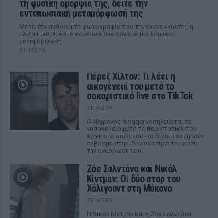
τη φυσική ομορφιά της, δείτε την
εντυπωσιακή μεταμόρφωσή της
Μετά την αυθόρμητη φωτογραφία που την έκανε γνωστή, η
Ελίζαμπεθ Ντέστα εντυπωσίασε ξανά με μια λαμπερή
μεταμόρφωση
ΣΉΜΕΡΑ
Πέρεζ Χίλτον: Τι λέει η
οικογένειά του μετά το
σοκαριστικό live στο TikTok
ΣΉΜΕΡΑ
Ο 48χρονος blogger νοσηλεύεται σε
νοσοκομείο μετά το περιστατικό που
έγινε στο σπίτι του - οι δικοί του ζητούν
σεβασμό στην ιδιωτικότητά του κατά
την ανάρρωσή του
Ζόε Σαλντάνα και Νικόλ
Κίντμαν: Οι δύο σταρ του
Χόλιγουντ στη Μύκονο
ΣΉΜΕΡΑ
Η Νικόλ Κίντμαν και η Ζόε Σαλντάνα