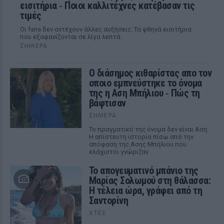
εισιτήρια ‑ Ποιοι καλλιτέχνες κατέβασαν τις
τιμές
Οι fans δεν αντέχουν άλλες αυξήσεις: Τα φθηνά εισιτήρια
που εξαφανίζονται σε λίγα λεπτά
ΣΉΜΕΡΑ
Ο διάσημος κιθαρίστας απο τον
οποιο εμπνεύστηκε το όνομα
της η Αση Μπήλιου ‑ Πώς τη
βάφτισαν
ΣΉΜΕΡΑ
Το πραγματικό της όνομα δεν είναι Αση:
Η απίστευτη ιστορία πίσω από την
απόφαση της Ασης Μπήλιου που
ελάχιστοι γνώριζαν
Το απογευματινό μπάνιο της
Μαρίας Σολωμού στη θάλασσα:
Η τέλεια ώρα, γράφει από τη
Σαντορίνη
ΧΤΕΣ