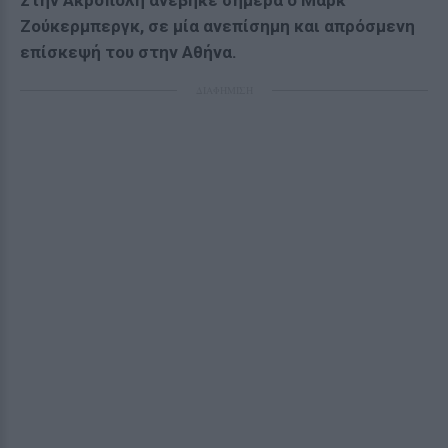
Στην Ακρόπολη ανέβηκε σήμερα ο Μαρκ
Ζούκερμπεργκ, σε μία ανεπίσημη και απρόσμενη
επίσκεψή του στην Αθήνα.
ΔΙΑΦΗΜΙΣΗ