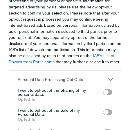
O Γιώργος Παράσχος ξανά στο
processing of your personal or sensitive information for
νοσοκομείο για θεραπεία κατά
targeted advertising by us, please use the below opt-out
του καρκίνου
section to confirm your selection. Please note that after your
opt-out request is processed you may continue seeing
ΣΉΜΕΡΑ
interest-based ads based on personal information utilized by
«Πάμε για νέα θεραπεία», έγραψε στα
us or personal information disclosed to third parties prior to
social media και χάρισε ένα μεγάλο
your opt-out. You may separately opt-out of the further
χαμόγελο στους followers του
disclosure of your personal information by third parties on the
Βλαδίμηρος Κυριακίδης: «Ο
IAB’s list of downstream participants. This information may
Θεός είναι δημιούργημα του
also be disclosed by us to third parties on the
IAB’s List of
ανθρώπου ‑ δεν πιστεύω σε
Downstream Participants
that may further disclose it to other
αυτόν»
third parties.
ΣΉΜΕΡΑ
Personal Data Processing Opt Outs
Μιλώντας στο vidcast του Θανάση Λάλα,
ο γνωστός ηθοποιός Βλαδίμηρος
Κυριακίδης εξήγησε γιατί δεν πιστεύει
I want to opt-out of the Sharing of my
στον Θεό και τι τον γοητεύει στη
personal data.
φιλοσοφία γύρω από την ύπαρξή του.
Opted In
I want to opt-out of the Sale of my
Personal Data.
Opted In