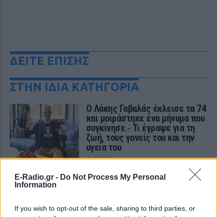
ΔΕΙΤΕ ΕΠΙΣΗΣ
ΣΤΗΝ ΙΔΙΑ ΚΑΤΗΓΟΡΙΑ
Ο Λάκης Γαβαλάς έκλεισε τα 74
και μοιράστηκε ένα μήνυμα που
συγκίνησε ‑ Τι έγραψε για τη
ζωή, τους γονείς του και την
υγεία του
ΣΉΜΕΡΑ
Ο διάσημος σχεδιαστής μόδας
E-Radio.gr -
Do Not Process My Personal
μοιράστηκε ένα συγκινητικό μήνυμα στο
Information
Instagram, μιλώντας για την οικογένειά
του, τη δημιουργικότητά του και τη χαρά
της ζωής.
If you wish to opt-out of the sale, sharing to third parties, or