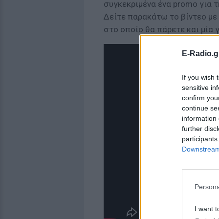
συγκεκριμένα ένα promo για τ
Δείτε παρακάτω το βίντεο με
στο οποίο θα πάρετε και μία 
E-Radio.g
If you wish 
sensitive in
confirm you
continue se
information 
further disc
participants
Downstream 
Persona
I want t