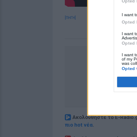
Opted 
I want t
[ΠΗΓΗ]
Opted 
I want 
Advertis
Opted 
I want t
of my P
was col
Opted 
Ακολουθήστε το E-Radio.
πιο hot νέα
.