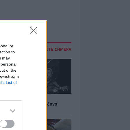
sonal or
ΔΙΑΒΑΣΤΕ ΣΗΜΕΡΑ
ection to
ou may
 personal
out of the
 downstream
B’s List of
LTURE
it wonders που έγιναν ξανά
οι από… ατύχημα