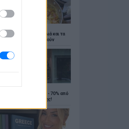
ό γιαούρτι: Μία κουταλιά και τα
led eggs θα απογειωθούν
ΤΕ
ιρινές εκπτώσεις έως - 70% από
αλύτερα eshops ένδυσης!