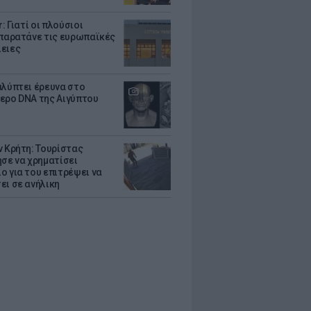
r: Γιατί οι πλούσιοι
 παρατάνε τις ευρωπαϊκές
ειες
αλύπτει έρευνα στο
ερο DNA της Αιγύπτου
ν Κρήτη: Τουρίστας
ησε να χρηματίσει
ο για του επιτρέψει να
ει σε ανήλικη