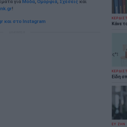
έματα για
Μόδα
,
Ομορφιά
,
Σχέσεις
και
ink.gr
!
ΚΕΡΔΙΣ
r και στο Instagram
Κάνε τα
ΔΙΑΦΗΜΙΣΗ
ΚΕΡΔΙΣ
Είδη σ
ΕΥ ΖΗΝ