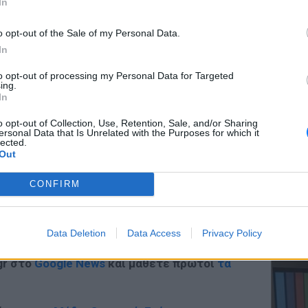
In
o opt-out of the Sale of my Personal Data.
In
ΕΥ ΖΗΝ
to opt-out of processing my Personal Data for Targeted
Ελληνικ
ing.
ΔΙΑΦΗΜΙΣΗ
scramb
In
o opt-out of Collection, Use, Retention, Sale, and/or Sharing
ersonal Data that Is Unrelated with the Purposes for which it
lected.
Out
CONFIRM
ΚΕΡΔΙΣ
Καλοκα
Data Deletion
Data Access
Privacy Policy
τα μεγ
gr στο
Google News
και μάθετε πρώτοι
τα