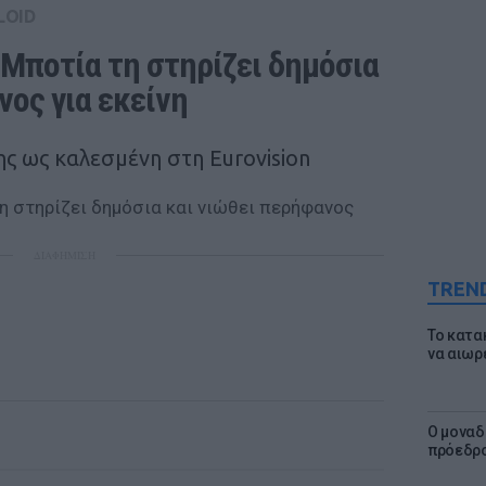
LOID
Μποτία τη στηρίζει δημόσια 
νος για εκείνη
ης ως καλεσμένη στη Eurovision
ΔΙΑΦΗΜΙΣΗ
TREN
Το κατα
να αιωρ
Ο μοναδ
πρόεδρο