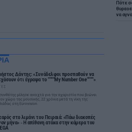
Πότε σ
θυρεοε
να αγν
ΡΙΑ
ρήστος Δάντης: «Συνάδελφοι προσπαθούν να
εχάσουν ότι έγραψα το """"My Number One""""»
ΤΕΣ
συνθέτης μίλησε ανοιχτά για την αχαριστία που βιώνει
ον χώρο της μουσικής, 22 χρόνια μετά τη νίκη της
λάδας στη Eurovision.
εαρός στο λιμάνι του Πειραιά: «Πάω διακοπές
ναν μήνα» ‑ Η απίθανη ατάκα στην κάμερα του
EGA