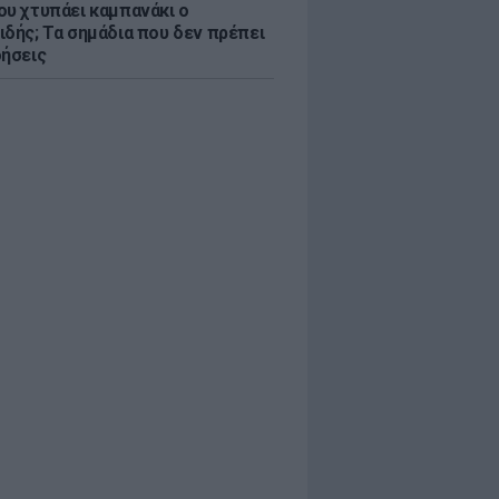
ου χτυπάει καμπανάκι ο
ιδής; Τα σημάδια που δεν πρέπει
οήσεις