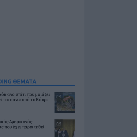
DING ΘΕΜΑΤΑ
κόκκινο σπίτι που μοιάζει
είται πάνω από το Κάπρι
ικός Αμερικανός
ς που έχει παραιτηθεί