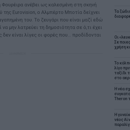
η Φουρέιρα ανέβει ως καλεσμένη στη σκηνή
Τα ζώδια
 της Eurovision, ο Αλμπέρτο Μποτία δείχνει
διαφορ
αγαπημένη του. Το ζευγάρι που είναι μαζί εδώ
 να μην λατρεύει τη δημοσιότητα σε ό,τι έχει
ς δεν είναι λίγες οι φορές που... προδίδονται
Οι «λευ
Σε ποιε
χρήση κ
ΔΙΑΦΗΜΙΣΗ
Το κόλπ
λίγο πρι
ταξίδι 
στο αερ
Η νέα σχ
συγκατοί
Theron 
Η γυναί
νέος Αϊν
παραλίγο