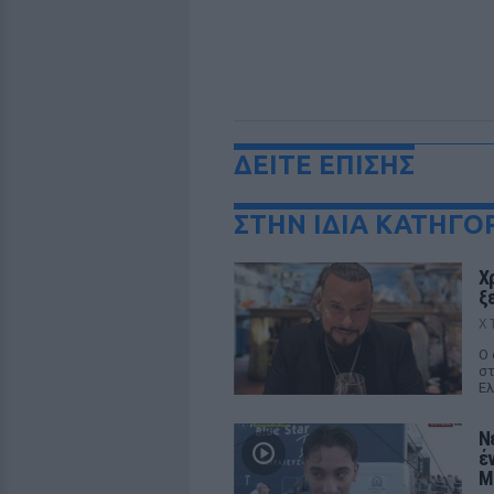
ΔΕΙΤΕ ΕΠΙΣΗΣ
ΣΤΗΝ ΙΔΙΑ ΚΑΤΗΓΟ
Χ
ξ
Χ
Ο 
στ
Ελ
Ν
έ
M