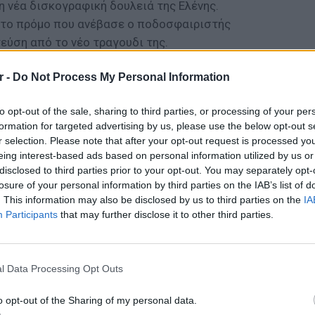
η νέα δισκογραφική δουλειά της Ελένης.
 το πρόμο που ανέβασε ο ποδοσφαιριστής
γεύση από το νέο τραγουδι της.
r -
Do Not Process My Personal Information
to opt-out of the sale, sharing to third parties, or processing of your per
formation for targeted advertising by us, please use the below opt-out s
r selection. Please note that after your opt-out request is processed y
eing interest-based ads based on personal information utilized by us or
disclosed to third parties prior to your opt-out. You may separately opt-
losure of your personal information by third parties on the IAB’s list of
. This information may also be disclosed by us to third parties on the
IA
Participants
that may further disclose it to other third parties.
POP CU
5 one-h
διάσημ
l Data Processing Opt Outs
o opt-out of the Sharing of my personal data.