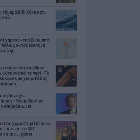
 σήμερα 8/8: Κάνε κάτι
ετικό
κοί χάρτες» της Ευρώπης:
ς πόλεις εκτοξεύεται η
οκαΐνης
ο τους αποκαλύφθηκε
ν φύγουν από το νησί - Το
τελείωσε με χειροπέδες
οδρόμιο
έση δεν έχει
κηση – Και η Charlize
το επιβεβαιώνει
κα που χαρακτηρίζεται «ο
στάιν» και το MIT
 να την ... χάσει