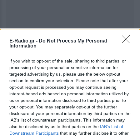
E-Radio.gr -
Do Not Process My Personal
Information
If you wish to opt-out of the sale, sharing to third parties, or
Ακολουθήστε το E-Radio.gr στο
Google News
processing of your personal or sensitive information for
και μάθετε πρώτοι
τα πιο hot νέα
.
targeted advertising by us, please use the below opt-out
section to confirm your selection. Please note that after your
Διαβάστε περισσότερα θέματα για
Μόδα
,
opt-out request is processed you may continue seeing
Ομορφιά
,
Σχέσεις
και φυσικά
Celebrities
στο νέο
interest-based ads based on personal information utilized by
Pink.gr
!
us or personal information disclosed to third parties prior to
your opt-out. You may separately opt-out of the further
Ακολουθήστε το E-Radio.gr και στο Instagram
disclosure of your personal information by third parties on the
IAB’s list of downstream participants. This information may
ΔΙΑΦΗΜΙΣΗ
also be disclosed by us to third parties on the
IAB’s List of
Downstream Participants
that may further disclose it to other
third parties.