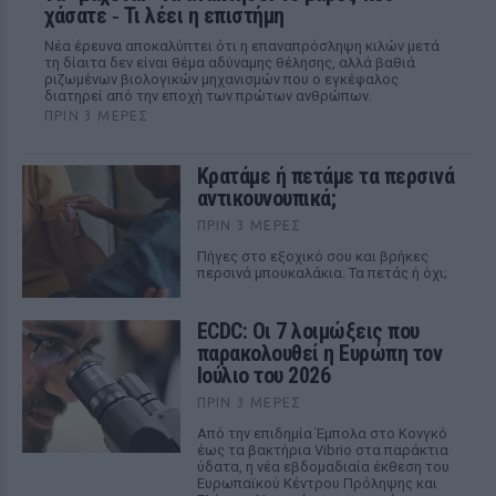
χάσατε ‑ Τι λέει η επιστήμη
Νέα έρευνα αποκαλύπτει ότι η επαναπρόσληψη κιλών μετά
τη δίαιτα δεν είναι θέμα αδύναμης θέλησης, αλλά βαθιά
ριζωμένων βιολογικών μηχανισμών που ο εγκέφαλος
διατηρεί από την εποχή των πρώτων ανθρώπων.
ΠΡΙΝ 3 ΜΈΡΕΣ
Κρατάμε ή πετάμε τα περσινά
αντικουνουπικά;
ΠΡΙΝ 3 ΜΈΡΕΣ
Πήγες στο εξοχικό σου και βρήκες
περσινά μπουκαλάκια. Τα πετάς ή όχι;
ECDC: Οι 7 λοιμώξεις που
παρακολουθεί η Ευρώπη τον
Ιούλιο του 2026
ΠΡΙΝ 3 ΜΈΡΕΣ
Από την επιδημία Έμπολα στο Κονγκό
έως τα βακτήρια Vibrio στα παράκτια
ύδατα, η νέα εβδομαδιαία έκθεση του
Ευρωπαϊκού Κέντρου Πρόληψης και