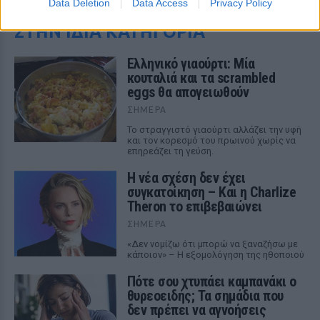
Data Deletion
Data Access
Privacy Policy
ΣΤΗΝ ΙΔΙΑ ΚΑΤΗΓΟΡΙΑ
Ελληνικό γιαούρτι: Μία
κουταλιά και τα scrambled
eggs θα απογειωθούν
ΣΉΜΕΡΑ
Το στραγγιστό γιαούρτι αλλάζει την υφή
και τον κορεσμό του πρωινού χωρίς να
επηρεάζει τη γεύση.
Η νέα σχέση δεν έχει
συγκατοίκηση – Και η Charlize
Theron το επιβεβαιώνει
ΣΉΜΕΡΑ
«Δεν νομίζω ότι μπορώ να ξαναζήσω με
κάποιον» – Η εξομολόγηση της ηθοποιού
Πότε σου χτυπάει καμπανάκι ο
θυρεοειδής; Τα σημάδια που
δεν πρέπει να αγνοήσεις