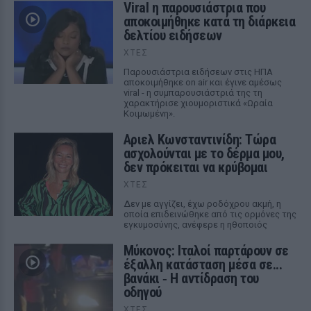
Viral η παρουσιάστρια που
αποκοιμήθηκε κατά τη διάρκεια
δελτίου ειδήσεων
ΧΤΕΣ
Παρουσιάστρια ειδήσεων στις ΗΠΑ
αποκοιμήθηκε on air και έγινε αμέσως
viral - η συμπαρουσιάστριά της τη
χαρακτήρισε χιουμοριστικά «Ωραία
Κοιμωμένη».
Αριελ Κωνσταντινίδη: Τώρα
ασχολούνται με το δέρμα μου,
δεν πρόκειται να κρύβομαι
ΧΤΕΣ
Δεν με αγγίζει, έχω ροδόχρου ακμή, η
οποία επιδεινώθηκε από τις ορμόνες της
εγκυμοσύνης, ανέφερε η ηθοποιός
Μύκονος: Ιταλοί παρτάρουν σε
έξαλλη κατάσταση μέσα σε...
βανάκι ‑ Η αντίδραση του
οδηγού
ΧΤΕΣ