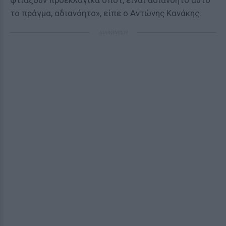
φτιάξουν προεκλογικά σποτ, είναι αδιανόητο αυτό
το πράγμα, αδιανόητο», είπε ο Αντώνης Κανάκης.
ΔΙΑΦΗΜΙΣΗ