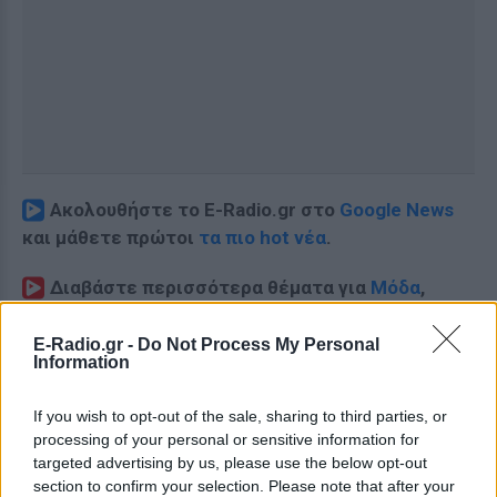
Ακολουθήστε το E-Radio.gr στο
Google News
και μάθετε πρώτοι
τα πιο hot νέα
.
Διαβάστε περισσότερα θέματα για
Μόδα
,
Ομορφιά
,
Σχέσεις
και φυσικά
Celebrities
στο νέο
Pink.gr
!
E-Radio.gr -
Do Not Process My Personal
Information
Ακολουθήστε το E-Radio.gr και στο Instagram
If you wish to opt-out of the sale, sharing to third parties, or
ΔΙΑΦΗΜΙΣΗ
processing of your personal or sensitive information for
targeted advertising by us, please use the below opt-out
section to confirm your selection. Please note that after your