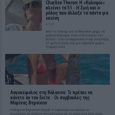
Charlize Theron: Η «Καλυψώ»
κλείνει τα 51 ‑ H ζωή και ο
ρόλος που άλλαξε τα πάντα για
εκείνη
ΧΤΕΣ
Από το Όσκαρ για το Monster μέχρι τη
μυθική Καλυψώ στην «Οδύσσεια» του
Νόλαν - η Νοτιοαφρικανή σταρ γιορτάζει
51 χρόνια ζωής και μια καριέρα χωρίς
στερεότυπα.
Λαγοκέφαλος στη θάλασσα: Τι πρέπει να
κάνετε αν τον δείτε ‑ Οι συμβουλές της
Μαρίνας Βερνίκου
Η Μαρίνα Βερνίκου εξηγεί τι οφείλουν να κάνουν οι
λουόμενοι αν έρθουν αντιμέτωποι με το ψάρι που έχει γίνει