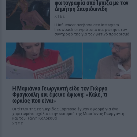
φωτογραφία από Ίμπιζα με τον
Δημήτρη Σπυριδωνίδη
ΧΤΕΣ
Η influencer ανέβασε στο Instagram
throwback στιγμιότυπο και ρώτησε τον
σύντροφό της για τον φετινό προορισμό
Η Μαριάννα Γεωργαντή είδε τον Γιώργο
Φραγκούλη και έμεινε άφωνη: «Καλέ, τι
ωραίος που είναι»
Οι τίτλοι της εφημερίδας Espresso έγιναν αφορμή για ένα
χαριτωμένο σχόλιο στην εκπομπή της Μαριάννας Γεωργαντή
και του Γιάννη Κολοκυθά
ΧΤΕΣ