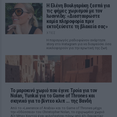
Η Ελένη Βουλγαράκη ξεσπά για
τις φήμες χωρισμού με τον
Ιωαννίδη: «Διασταυρώστε
καμία πληροφορία πριν
εκτοξεύσετε τη βλακεία σας»
ΧΤΕΣ
Η παραγωγός ραδιοφώνου ανάρτησε
story στο Instagram για να διαψεύσει όσα
κυκλοφορούν για την ερωτική της ζωή
Το μαροκινό χωριό που έγινε Τροία για τον
Nolan, Yunkai για το Game of Thrones και
σκηνικό για το βίντεο κλιπ ... της Βανδή
Από το «Lawrence of Arabia» και το Game of Thrones μέχρι
την «Οδύσσεια» του Christopher Nolan, το οχυρωμένο χωριό
Αΐτ Μπεν Χαντού έχει φιλοξενήσει πάνω από έξι δεκαετίες