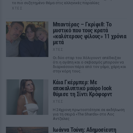
το πιο συζητημένο θέμα στις ελληνικές παραλίες
ΧΤΕΣ
Μπαντέρας – Γκρίφιθ: Το
μυστικό που τους κρατά
«καλύτερους φίλους» 11 χρόνια
μετά
ΧΤΕΣ
Οι δύο σταρ του Χόλιγουντ απέδειξαν
ότι η αγάπη και ο σεβασμός μπορούν να
διαρκέσουν πέρα από τον γάμο, χάρη και
στην κόρη τους.
Κάια Γκέρμπερ: Με
αποκαλυπτικό μαύρο look
θύμισε τη Σίντι Κρόφορντ
ΧΤΕΣ
Η 24χρονη πρωτοστάτησε σε εκδήλωση
για τη σειρά «The Shards» στο Λος
Αντζελες
Ιωάννα Τούνη: Αδημοσίευτη