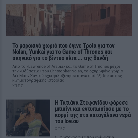
Το μαροκινό χωριό που έγινε Τροία για τον
Nolan, Yunkai για το Game of Thrones και
σκηνικό για το βίντεο κλιπ ... της Βανδή
Από το «Lawrence of Arabia» και το Game of Thrones μέχρι
την «Οδύσσεια» του Christopher Nolan, το οχυρωμένο χωριό
Αΐτ Μπεν Χαντού έχει φιλοξενήσει πάνω από έξι δεκαετίες
κινηματογραφικής ιστορίας
ΧΤΕΣ
Η Τατιάνα Στεφανίδου φόρεσε
μπικίνι και εντυπωσίασε με το
κορμί της στα καταγάλανα νερά
του Ιονίου
ΧΤΕΣ
Οι φωτογραφίες που ανέβασε η