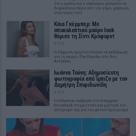
ότι η αγάπη και ο σεβασμός μπορούν να
διαρκέσουν πέρα από τον γάμο, χάρη και
στην κόρη τους.
Κάια Γκέρμπερ: Με
αποκαλυπτικό μαύρο look
θύμισε τη Σίντι Κρόφορντ
ΧΤΕΣ
Η 24χρονη πρωτοστάτησε σε εκδήλωση
για τη σειρά «The Shards» στο Λος
Αντζελες
Ιωάννα Τούνη: Αδημοσίευτη
φωτογραφία από Ίμπιζα με τον
Δημήτρη Σπυριδωνίδη
ΧΤΕΣ
Η influencer ανέβασε στο Instagram
throwback στιγμιότυπο και ρώτησε τον
σύντροφό της για τον φετινό προορισμό