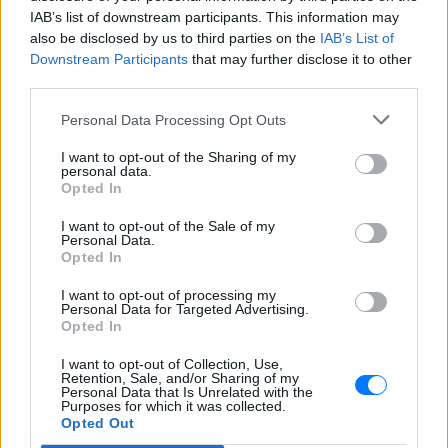
IAB’s list of downstream participants. This information may
also be disclosed by us to third parties on the
IAB’s List of
Downstream Participants
that may further disclose it to other
third parties.
Personal Data Processing Opt Outs
I want to opt-out of the Sharing of my
personal data.
Opted In
ΔΕΙΤΕ ΕΠΙΣΗΣ
I want to opt-out of the Sale of my
Personal Data.
Opted In
ΣΤΗΝ ΙΔΙΑ ΚΑΤΗΓΟΡΙΑ
I want to opt-out of processing my
Personal Data for Targeted Advertising.
Χρήστος Δάντης: «Συνάδελφοι
Opted In
προσπαθούν να ξεχάσουν ότι
I want to opt-out of Collection, Use,
έγραψα το """"My Number
Retention, Sale, and/or Sharing of my
One""""»
Personal Data that Is Unrelated with the
Purposes for which it was collected.
ΧΤΕΣ
Opted Out
Ο συνθέτης μίλησε ανοιχτά για την