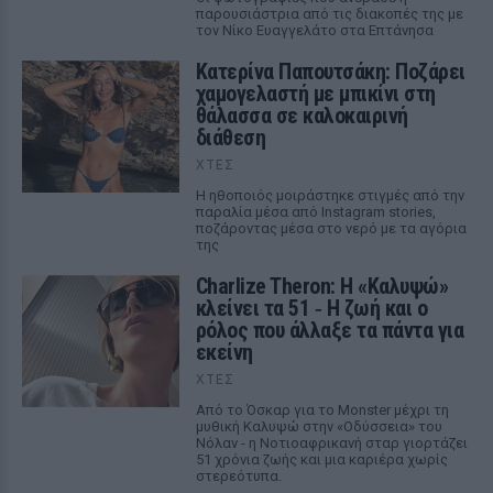
παρουσιάστρια από τις διακοπές της με
τον Νίκο Ευαγγελάτο στα Επτάνησα
Κατερίνα Παπουτσάκη: Ποζάρει
χαμογελαστή με μπικίνι στη
θάλασσα σε καλοκαιρινή
διάθεση
ΧΤΕΣ
Η ηθοποιός μοιράστηκε στιγμές από την
παραλία μέσα από Instagram stories,
ποζάροντας μέσα στο νερό με τα αγόρια
της
Charlize Theron: Η «Καλυψώ»
κλείνει τα 51 ‑ H ζωή και ο
ρόλος που άλλαξε τα πάντα για
εκείνη
ΧΤΕΣ
Από το Όσκαρ για το Monster μέχρι τη
μυθική Καλυψώ στην «Οδύσσεια» του
Νόλαν - η Νοτιοαφρικανή σταρ γιορτάζει
51 χρόνια ζωής και μια καριέρα χωρίς
στερεότυπα.