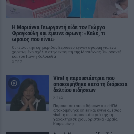
Η Μαριάννα Γεωργαντή είδε τον Γιώργο
Φραγκούλη και έμεινε άφωνη: «Καλέ, τι
ωραίος που είναι»
Οι τίτλοι της εφημερίδας Espresso έγιναν αφορμή για ένα
χαριτωμένο σχόλιο στην εκπομπή της Μαριάννας Γεωργαντή
και του Γιάννη Κολοκυθά
ΧΤΕΣ
Viral η παρουσιάστρια που
αποκοιμήθηκε κατά τη διάρκεια
δελτίου ειδήσεων
ΧΤΕΣ
Παρουσιάστρια ειδήσεων στις ΗΠΑ
αποκοιμήθηκε on air και έγινε αμέσως
viral - η συμπαρουσιάστριά της τη
χαρακτήρισε χιουμοριστικά «Ωραία
Κοιμωμένη».