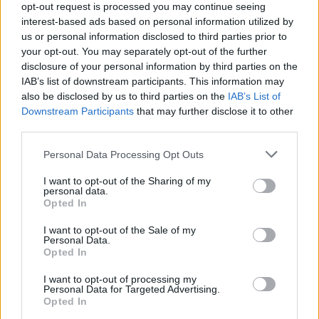
opt-out request is processed you may continue seeing
interest-based ads based on personal information utilized by
us or personal information disclosed to third parties prior to
your opt-out. You may separately opt-out of the further
Ακολουθήστε το E-Radio.gr στο
Google News
disclosure of your personal information by third parties on the
και μάθετε πρώτοι
τα πιο hot νέα
.
IAB’s list of downstream participants. This information may
also be disclosed by us to third parties on the
IAB’s List of
Για ακόμη περισσότερα
νέα
, μπείτε στην
ροή
Downstream Participants
that may further disclose it to other
third parties.
ειδήσεων
του E-Daily.gr
Personal Data Processing Opt Outs
Ακολουθήστε το E-Radio.gr και στο Instagram
I want to opt-out of the Sharing of my
ΔΙΑΦΗΜΙΣΗ
personal data.
Opted In
I want to opt-out of the Sale of my
Personal Data.
Opted In
I want to opt-out of processing my
Personal Data for Targeted Advertising.
Opted In