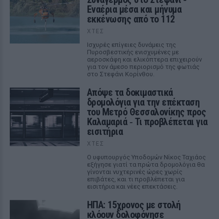
Εναέρια μέσα και μήνυμα
εκκένωσης από το 112
ΧΤΕΣ
Ισχυρές επίγειες δυνάμεις της
Πυροσβεστικής ενισχυμένες με
αεροσκάφη και ελικόπτερα επιχειρούν
για τον άμεσο περιορισμό της φωτιάς
στο Στεφάνι Κορίνθου.
Απόψε τα δοκιμαστικά
δρομολόγια για την επέκταση
του Μετρό Θεσσαλονίκης προς
Καλαμαριά ‑ Τι προβλέπεται για
εισιτήρια
ΧΤΕΣ
Ο υφυπουργός Υποδομών Νίκος Ταχιάος
εξήγησε γιατί τα πρώτα δρομολόγια θα
γίνονται νυχτερινές ώρες χωρίς
επιβάτες, και τι προβλέπεται για
εισιτήρια και νέες επεκτάσεις.
ΗΠΑ: 15χρονος με στολή
κλόουν δολοφόνησε