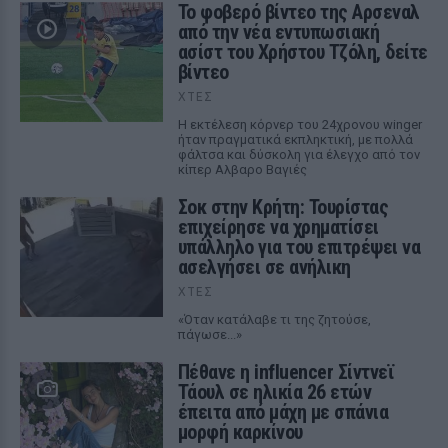
Το φοβερό βίντεο της Αρσεναλ
από την νέα εντυπωσιακή
ασίστ του Χρήστου Τζόλη, δείτε
βίντεο
ΧΤΕΣ
Η εκτέλεση κόρνερ του 24χρονου winger
ήταν πραγματικά εκπληκτική, με πολλά
φάλτσα και δύσκολη για έλεγχο από τον
κίπερ Αλβαρο Βαγιές
Σοκ στην Κρήτη: Τουρίστας
επιχείρησε να χρηματίσει
υπάλληλο για του επιτρέψει να
ασελγήσει σε ανήλικη
ΧΤΕΣ
«Όταν κατάλαβε τι της ζητούσε,
πάγωσε...»
Πέθανε η influencer Σίντνεϊ
Τάουλ σε ηλικία 26 ετών
έπειτα από μάχη με σπάνια
μορφή καρκίνου