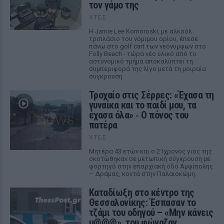
τον γάμο της
ΧΤΕΣ
Η Jamie Lee Komoroski, με αλκοόλ
τριπλάσιο του νόμιμου ορίου, έπεσε
πάνω στο golf cart των νεόνυμφων στο
Folly Beach - τώρα νέο υλικό από το
αστυνομικό τμήμα αποκαλύπτει τη
συμπεριφορά της λίγο μετά τη μοιραία
σύγκρουση
Τροχαίο στις Σέρρες: «Έχασα τη
γυναίκα και το παιδί μου, τα
έχασα όλα» ‑ Ο πόνος του
πατέρα
ΧΤΕΣ
Μητέρα 43 ετών και ο 21χρονος γιος της
σκοτώθηκαν σε μετωπική σύγκρουση με
φορτηγό στην επαρχιακή οδό Αμφίπολης
– Δράμας, κοντά στην Παλαιοκώμη.
Καταδίωξη στο κέντρο της
Θεσσαλονίκης: Έσπασαν το
τζάμι του οδηγού – «Μην κάνεις
μ@@@», του φώναζαν