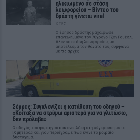
ηλικιωμένο σε στάση
λεωφορείου – Βίντεο του
δράστη γίνεται viral
ΧΤΕΣ
Ο έφηβος δράστης μαχαίρωσε
επανειλημμένα τον 78χρονο Τζον Γουέσλι
Αλεν σε στάση λεωφορείου, με
αποτέλεσμα τον θάνατό του, σύμφωνα
με τις αρχές
Σέρρες: Συγκλονίζει η κατάθεση του οδηγού –
«Κοίταξα να στρίψω αριστερά για να γλιτώσω,
δεν πρόλαβα»
Ο οδηγός του φορτηγού που ενεπλάκη στη σύγκρουση με το
ΙΧ μητέρας και γιου περιέγραψε πώς έγινε το μοιραίο
δυστύχημα.