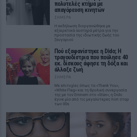
πολυτελές κτήμα με
απαγόρευση κινητών
ΣΉΜΕΡΑ
Η εκδήλωση διοργανώθηκε με
εξαιρετικά αυστηρά μέτρα για την
προστασία της ιδιωτικής ζωής του
ζευγαριού
Πού εξαφανίστηκε η Dido; Η
τραγουδίστρια που πούλησε 40
εκ. δίσκους άφησε τη δόξα και
άλλαξε ζωή
ΣΉΜΕΡΑ
Με επιτυχίες όπως τα «Thank You»,
«White Flag» και τη θρυλική συνεργασία
της με τον Eminem στο «Stan», η Dido
έγινε μία από τις μεγαλύτερες ποπ σταρ
των 00s