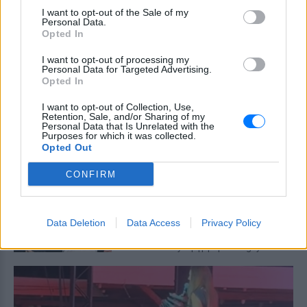
Στα πλάνα που δημοσιεύει το Mykonos
live TV, οι επιβάτες φαίνονται να
I want to opt-out of the Sale of my
διασκεδάζουν με ιδιαίτερα έντονο
Personal Data.
τρόπο, χοροπηδώντας, τραγουδώντας
Opted In
και φωνάζοντας μέσα στο όχημα
I want to opt-out of processing my
Η Μαρία Μενούνος φόρεσε
Personal Data for Targeted Advertising.
μπικίνι με τα χρώματα της
Opted In
ελληνικής σημαίας
I want to opt-out of Collection, Use,
ΣΉΜΕΡΑ
Retention, Sale, and/or Sharing of my
Personal Data that Is Unrelated with the
«Κάθε χρόνο η Ελλάδα μου χαρίζει κάτι
Purposes for which it was collected.
που δεν ήξερα ότι μου έλειπε» σημειώνει
Opted Out
η Μαρία Μενούνος στο post της
Ο αδελφός της Αντζελίνα Τζολί
CONFIRM
έκανε coming out στα 53 του
ΣΉΜΕΡΑ
Data Deletion
Data Access
Privacy Policy
Τώρα, στα 53 του, μίλησε δημόσια για
κάτι που δεν χωρούσε σε εκείνη την
παλιά celebrity αφήγηση: είναι gay