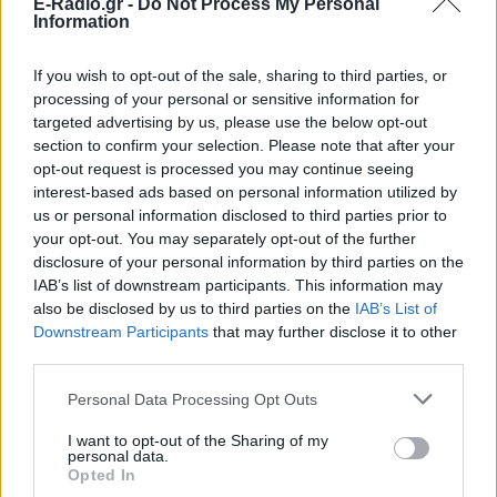
E-Radio.gr -
Do Not Process My Personal
Information
If you wish to opt-out of the sale, sharing to third parties, or
processing of your personal or sensitive information for
targeted advertising by us, please use the below opt-out
section to confirm your selection. Please note that after your
opt-out request is processed you may continue seeing
interest-based ads based on personal information utilized by
us or personal information disclosed to third parties prior to
your opt-out. You may separately opt-out of the further
ΔΕΙΤΕ ΕΠΙΣΗΣ
disclosure of your personal information by third parties on the
IAB’s list of downstream participants. This information may
also be disclosed by us to third parties on the
IAB’s List of
ΣΤΗΝ ΙΔΙΑ ΚΑΤΗΓΟΡΙΑ
Downstream Participants
that may further disclose it to other
third parties.
Μύκονος: Ιταλοί παρτάρουν σε
έξαλλη κατάσταση μέσα σε...
Personal Data Processing Opt Outs
βανάκι ‑ Η αντίδραση του
οδηγού
I want to opt-out of the Sharing of my
personal data.
ΣΉΜΕΡΑ
Opted In