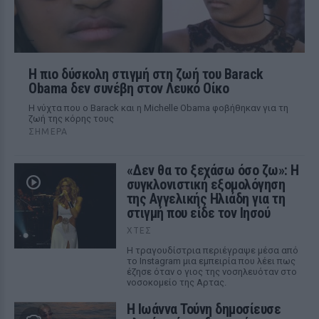
Η πιο δύσκολη στιγμή στη ζωή του Barack
Obama δεν συνέβη στον Λευκό Οίκο
Η νύχτα που ο Barack και η Michelle Obama φοβήθηκαν για τη
ζωή της κόρης τους
ΣΉΜΕΡΑ
«Δεν θα το ξεχάσω όσο ζω»: Η
συγκλονιστική εξομολόγηση
της Αγγελικής Ηλιάδη για τη
στιγμή που είδε τον Ιησού
ΧΤΕΣ
Η τραγουδίστρια περιέγραψε μέσα από
το Instagram μια εμπειρία που λέει πως
έζησε όταν ο γιος της νοσηλευόταν στο
νοσοκομείο της Αρτας.
Η Ιωάννα Τούνη δημοσίευσε