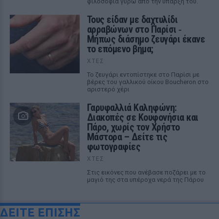
φιλοσοφία γύρω από την ύπαρξή του.
Τους είδαν με δαχτυλίδι
αρραβώνων στο Παρίσι ‑
Μήπως διάσημο ζευγάρι έκανε
το επόμενο βήμα;
ΧΤΕΣ
Το ζευγάρι εντοπίστηκε στο Παρίσι με
βέρες του γαλλικού οίκου Boucheron στο
αριστερό χέρι
Γαρυφαλλιά Καληφώνη:
Διακοπές σε Κουφονήσια και
Πάρο, χωρίς τον Χρήστο
Μάστορα – Δείτε τις
φωτογραφίες
ΧΤΕΣ
Στις εικόνες που ανέβασε ποζάρει με το
μαγιό της στα υπέροχα νερά της Πάρου
ΔΕΙΤΕ ΕΠΙΣΗΣ