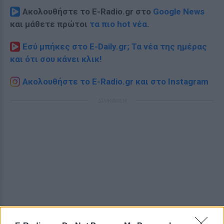
Ακολουθήστε το E-Radio.gr στο
Google News
και μάθετε πρώτοι
τα πιο hot νέα
.
Εσύ μπήκες στο E-Daily.gr; Τα νέα της ημέρας
και ότι σου κάνει κλικ!
Ακολουθήστε το E-Radio.gr και στο Instagram
ΔΙΑΦΗΜΙΣΗ