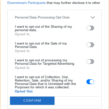
QUIZ
Downstream Participants
that may further disclose it to other
third parties.
Πόσο μόνος είσαι;
Personal Data Processing Opt Outs
Αν είσαι...
ΠΡΙΝ 65 ΕΒΔΟΜΆΔΕΣ
I want to opt-out of the Sharing of my
personal data.
Opted In
Μπορείς να βρεις τις
ελληνικές ταινίες της
I want to opt-out of the Sale of my
Personal Data.
Επανάστασης;
Opted In
QUIZ
ΠΡΙΝ 71 ΕΒΔΟΜΆΔΕΣ
I want to opt-out of processing my
Με μερικά μόνο στοιχεία
Personal Data for Targeted Advertising.
Opted In
Προσωπικότητα τύπου Α και
τύπου Β: Kάνε το τεστ για να
I want to opt-out of Collection, Use,
Retention, Sale, and/or Sharing of my
μάθεις ποια έχεις
Personal Data that Is Unrelated with the
Purposes for which it was collected.
QUIZ
ΠΡΙΝ 90 ΕΒΔΟΜΆΔΕΣ
Opted Out
Τι διαφορές υπάρχουν ανάμεσα στους
δύο τύπους; Και σε ποιον τύπο εμπίπτει ο
CONFIRM
δικός σας χαρακτήρας;