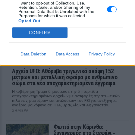
I want to opt-out of Collection, Use,
ΣΉΜΕΡΑ
Retention, Sale, and/or Sharing of my
Personal Data that Is Unrelated with the
Εξαιτίας των υψηλών ταχυτήτων το
Purposes for which it was collected.
λευκό όχημα έχασε τον έλεγχο και
Opted Out
καρφώθηκε πάνω σε κολονάκια.
CONFIRM
Data Deletion
Data Access
Privacy Policy
Αρχεία UFO: Αθόρυβα τριγωνικά σκάφη 152
μέτρων και μεταλλική σφαίρα με ανθρώπινο
σώμα στα νέα αποχαρακτηρισμένα έγγραφα
Η κυβέρνηση Τραμπ δημοσίευσε την 5η παρτίδα
αποχαρακτηρισμένων αρχείων με αναφορές στρατιωτικών
πιλότων, μαρτύρων και αναλύσεων του FBI για ανεξήγητα
εναέρια φαινόμενα σε ΗΠΑ, Βραζιλία και Αφγανιστάν.
ΣΉΜΕΡΑ
Φωτιά στην Κόρινθο:
Συναγερμός στο Στεφάνι ‑