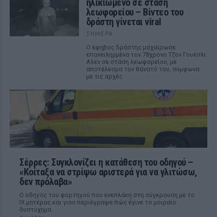
ηλικιωμένο σε στάση
λεωφορείου – Βίντεο του
δράστη γίνεται viral
ΣΉΜΕΡΑ
Ο έφηβος δράστης μαχαίρωσε
επανειλημμένα τον 78χρονο Τζον Γουέσλι
Αλεν σε στάση λεωφορείου, με
αποτέλεσμα τον θάνατό του, σύμφωνα
με τις αρχές
Σέρρες: Συγκλονίζει η κατάθεση του οδηγού –
«Κοίταξα να στρίψω αριστερά για να γλιτώσω,
δεν πρόλαβα»
Ο οδηγός του φορτηγού που ενεπλάκη στη σύγκρουση με το
ΙΧ μητέρας και γιου περιέγραψε πώς έγινε το μοιραίο
δυστύχημα.