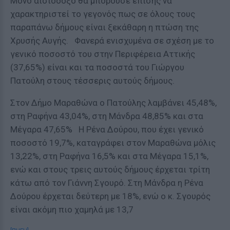
Μόνο αισιόδοξο θα μπορούσε επίσης να
χαρακτηριστεί το γεγονός πως σε όλους τους
παραπάνω δήµους είναι ξεκάθαρη η πτώση της
Χρυσής Αυγής. Φανερά ενισχυµένα σε σχέση µε το
γενικό ποσοστό του στην Περιφέρεια Αττικής
(37,65%) είναι και τα ποσοστά του Γιώργου
Πατούλη στους τέσσερις αυτούς δήµους.
Στον ∆ήµο Μαραθώνα ο Πατούλης λαµβάνει 45,48%,
στη Ραφήνα 43,04%, στη Μάνδρα 48,85% και στα
Μέγαρα 47,65% Η Ρένα Δούρου, που έχει γενικό
ποσοστό 19,7%, καταγράφει στον Μαραθώνα μόλις
13,22%, στη Ραφήνα 16,5% και στα Μέγαρα 15,1%,
ενώ και στους τρεις αυτούς δήµους έρχεται τρίτη
κάτω από τον Γιάννη Σγουρό. Στη Μάνδρα η Ρένα
∆ούρου έρχεται δεύτερη µε 18%, ενώ ο κ. Σγουρός
είναι ακόµη πιο χαµηλά µε 13,7