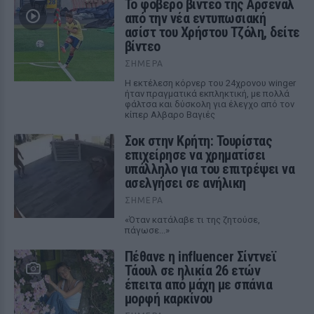
Το φοβερό βίντεο της Αρσεναλ
από την νέα εντυπωσιακή
ασίστ του Χρήστου Τζόλη, δείτε
βίντεο
ΣΉΜΕΡΑ
Η εκτέλεση κόρνερ του 24χρονου winger
ήταν πραγματικά εκπληκτική, με πολλά
φάλτσα και δύσκολη για έλεγχο από τον
κίπερ Αλβαρο Βαγιές
Σοκ στην Κρήτη: Τουρίστας
επιχείρησε να χρηματίσει
υπάλληλο για του επιτρέψει να
ασελγήσει σε ανήλικη
ΣΉΜΕΡΑ
«Όταν κατάλαβε τι της ζητούσε,
πάγωσε...»
Πέθανε η influencer Σίντνεϊ
Τάουλ σε ηλικία 26 ετών
έπειτα από μάχη με σπάνια
μορφή καρκίνου