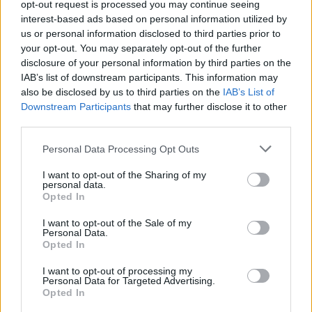
τον γάμο της
opt-out request is processed you may continue seeing
interest-based ads based on personal information utilized by
ΣΉΜΕΡΑ
us or personal information disclosed to third parties prior to
Η Jamie Lee Komoroski, με αλκοόλ
your opt-out. You may separately opt-out of the further
τριπλάσιο του νόμιμου ορίου, έπεσε
πάνω στο golf cart των νεόνυμφων στο
disclosure of your personal information by third parties on the
Folly Beach - τώρα νέο υλικό από το
IAB’s list of downstream participants. This information may
αστυνομικό τμήμα αποκαλύπτει τη
also be disclosed by us to third parties on the
συμπεριφορά της λίγο μετά τη μοιραία
IAB’s List of
σύγκρουση
Downstream Participants
that may further disclose it to other
third parties.
Τροχαίο στις Σέρρες: «Έχασα τη
γυναίκα και το παιδί μου, τα
Personal Data Processing Opt Outs
έχασα όλα» ‑ Ο πόνος του
πατέρα
I want to opt-out of the Sharing of my
personal data.
ΣΉΜΕΡΑ
Opted In
Μητέρα 43 ετών και ο 21χρονος γιος της
σκοτώθηκαν σε μετωπική σύγκρουση με
I want to opt-out of the Sale of my
φορτηγό στην επαρχιακή οδό Αμφίπολης
Personal Data.
– Δράμας, κοντά στην Παλαιοκώμη.
Opted In
Καταδίωξη στο κέντρο της
I want to opt-out of processing my
Θεσσαλονίκης: Έσπασαν το
Personal Data for Targeted Advertising.
τζάμι του οδηγού – «Μην κάνεις
Opted In
μ@@@», του φώναζαν