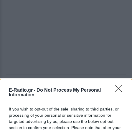
ΔΕΙΤΕ ΕΠΙΣΗΣ
E-Radio.gr -
Do Not Process My Personal
Information
ΣΤΗΝ ΙΔΙΑ ΚΑΤΗΓΟΡΙΑ
If you wish to opt-out of the sale, sharing to third parties, or
«Θέλω τον μπαμπά μου»: Το
processing of your personal or sensitive information for
βίντεο της μεθυσμένης οδηγού
targeted advertising by us, please use the below opt-out
που σκότωσε νύφη ώρες μετά
section to confirm your selection. Please note that after your