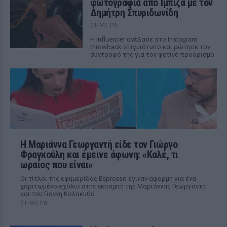
φωτογραφία από Ίμπιζα με τον
Δημήτρη Σπυριδωνίδη
ΣΉΜΕΡΑ
Η influencer ανέβασε στο Instagram
throwback στιγμιότυπο και ρώτησε τον
σύντροφό της για τον φετινό προορισμό
Η Μαριάννα Γεωργαντή είδε τον Γιώργο
Φραγκούλη και έμεινε άφωνη: «Καλέ, τι
ωραίος που είναι»
Οι τίτλοι της εφημερίδας Espresso έγιναν αφορμή για ένα
χαριτωμένο σχόλιο στην εκπομπή της Μαριάννας Γεωργαντή
και του Γιάννη Κολοκυθά
ΣΉΜΕΡΑ