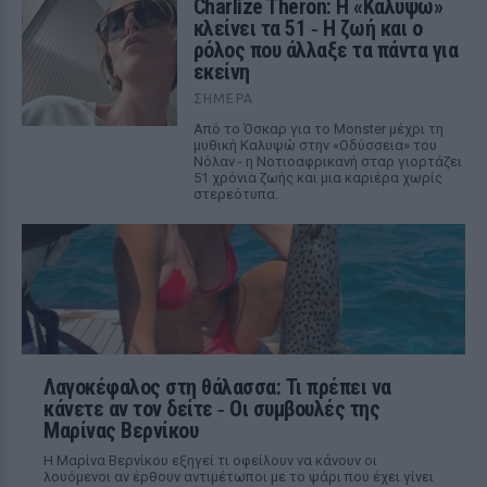
Charlize Theron: Η «Καλυψώ»
κλείνει τα 51 ‑ H ζωή και ο
ρόλος που άλλαξε τα πάντα για
εκείνη
ΣΉΜΕΡΑ
Από το Όσκαρ για το Monster μέχρι τη
μυθική Καλυψώ στην «Οδύσσεια» του
Νόλαν - η Νοτιοαφρικανή σταρ γιορτάζει
51 χρόνια ζωής και μια καριέρα χωρίς
στερεότυπα.
Λαγοκέφαλος στη θάλασσα: Τι πρέπει να
κάνετε αν τον δείτε ‑ Οι συμβουλές της
Μαρίνας Βερνίκου
Η Μαρίνα Βερνίκου εξηγεί τι οφείλουν να κάνουν οι
λουόμενοι αν έρθουν αντιμέτωποι με το ψάρι που έχει γίνει