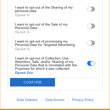
Η Ελένη Βουλγαράκη ξεσπά για
I want to opt-out of the Sharing of my
τις φήμες χωρισμού με τον
personal data.
Ιωαννίδη: «Διασταυρώστε
Opted In
καμία πληροφορία πριν
εκτοξεύσετε τη βλακεία σας»
I want to opt-out of the Sale of my
Personal Data.
ΣΉΜΕΡΑ
Opted In
Η παραγωγός ραδιοφώνου ανάρτησε
story στο Instagram για να διαψεύσει όσα
I want to opt-out of processing my
κυκλοφορούν για την ερωτική της ζωή
Personal Data for Targeted Advertising.
Opted In
I want to opt-out of Collection, Use,
Retention, Sale, and/or Sharing of my
Personal Data that Is Unrelated with the
Purposes for which it was collected.
Opted Out
CONFIRM
Το μαροκινό χωριό που έγινε Τροία για τον
Nolan, Yunkai για το Game of Thrones και
σκηνικό για το βίντεο κλιπ ... της Βανδή
Data Deletion
Data Access
Privacy Policy
Από το «Lawrence of Arabia» και το Game of Thrones μέχρι
την «Οδύσσεια» του Christopher Nolan, το οχυρωμένο χωριό
Αΐτ Μπεν Χαντού έχει φιλοξενήσει πάνω από έξι δεκαετίες