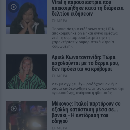
Viral η παρουσιάστρια που
αποκοιμήθηκε κατά τη διάρκεια
δελτίου ειδήσεων
ΣΉΜΕΡΑ
Παρουσιάστρια ειδήσεων στις ΗΠΑ
αποκοιμήθηκε on air και έγινε αμέσως
viral - η συμπαρουσιάστριά της τη
χαρακτήρισε χιουμοριστικά «Ωραία
Κοιμωμένη».
Αριελ Κωνσταντινίδη: Τώρα
ασχολούνται με το δέρμα μου,
δεν πρόκειται να κρύβομαι
ΣΉΜΕΡΑ
Δεν με αγγίζει, έχω ροδόχρου ακμή, η
οποία επιδεινώθηκε από τις ορμόνες της
εγκυμοσύνης, ανέφερε η ηθοποιός
Μύκονος: Ιταλοί παρτάρουν σε
έξαλλη κατάσταση μέσα σε...
βανάκι ‑ Η αντίδραση του
οδηγού
ΣΉΜΕΡΑ