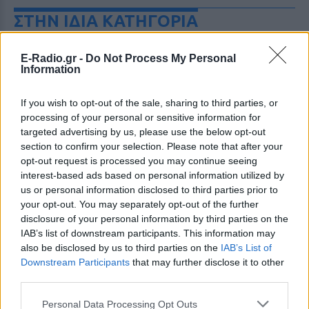
ΣΤΗΝ ΙΔΙΑ ΚΑΤΗΓΟΡΙΑ
Χρήστος Δάντης: «Συνάδελφοι
E-Radio.gr -
Do Not Process My Personal
προσπαθούν να ξεχάσουν ότι
Information
έγραψα το """"My Number
One""""»
If you wish to opt-out of the sale, sharing to third parties, or
ΣΉΜΕΡΑ
processing of your personal or sensitive information for
Ο συνθέτης μίλησε ανοιχτά για την
targeted advertising by us, please use the below opt-out
αχαριστία που βιώνει στον χώρο της
section to confirm your selection. Please note that after your
μουσικής, 22 χρόνια μετά τη νίκη της
opt-out request is processed you may continue seeing
Ελλάδας στη Eurovision.
interest-based ads based on personal information utilized by
Νεαρός στο λιμάνι του Πειραιά:
us or personal information disclosed to third parties prior to
«Πάω διακοπές έναν μήνα» ‑ Η
your opt-out. You may separately opt-out of the further
απίθανη ατάκα στην κάμερα του
disclosure of your personal information by third parties on the
MEGA
IAB’s list of downstream participants. This information may
ΣΉΜΕΡΑ
also be disclosed by us to third parties on the
IAB’s List of
Downstream Participants
that may further disclose it to other
Η κάμερα της εκπομπής «Κοινωνία Ώρα
MEGA» κατέγραψε τη διασκεδαστική
third parties.
στιγμή από το λιμάνι του Πειραιά, την
Παρασκευή 7 Αυγούστου.
Personal Data Processing Opt Outs