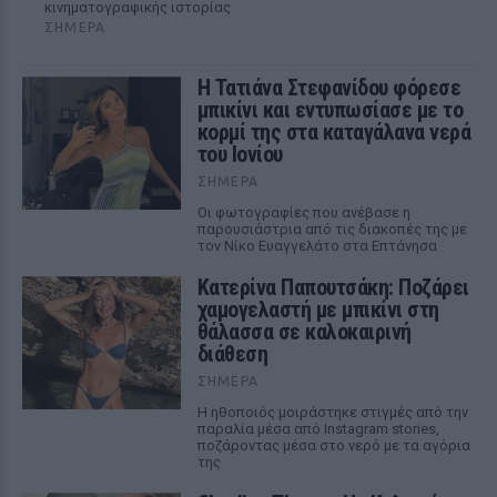
κινηματογραφικής ιστορίας
ΣΉΜΕΡΑ
Η Τατιάνα Στεφανίδου φόρεσε
μπικίνι και εντυπωσίασε με το
κορμί της στα καταγάλανα νερά
του Ιονίου
ΣΉΜΕΡΑ
Οι φωτογραφίες που ανέβασε η
παρουσιάστρια από τις διακοπές της με
τον Νίκο Ευαγγελάτο στα Επτάνησα
Κατερίνα Παπουτσάκη: Ποζάρει
χαμογελαστή με μπικίνι στη
θάλασσα σε καλοκαιρινή
διάθεση
ΣΉΜΕΡΑ
Η ηθοποιός μοιράστηκε στιγμές από την
παραλία μέσα από Instagram stories,
ποζάροντας μέσα στο νερό με τα αγόρια
της