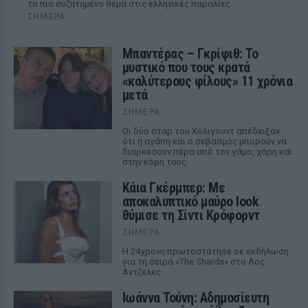
το πιο συζητημένο θέμα στις ελληνικές παραλίες
ΣΉΜΕΡΑ
Μπαντέρας – Γκρίφιθ: Το
μυστικό που τους κρατά
«καλύτερους φίλους» 11 χρόνια
μετά
ΣΉΜΕΡΑ
Οι δύο σταρ του Χόλιγουντ απέδειξαν
ότι η αγάπη και ο σεβασμός μπορούν να
διαρκέσουν πέρα από τον γάμο, χάρη και
στην κόρη τους.
Κάια Γκέρμπερ: Με
αποκαλυπτικό μαύρο look
θύμισε τη Σίντι Κρόφορντ
ΣΉΜΕΡΑ
Η 24χρονη πρωτοστάτησε σε εκδήλωση
για τη σειρά «The Shards» στο Λος
Αντζελες
Ιωάννα Τούνη: Αδημοσίευτη