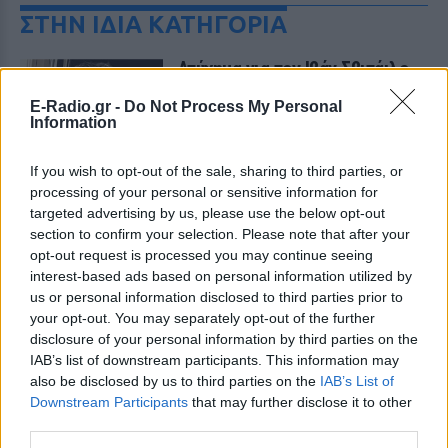
ΣΤΗΝ ΙΔΙΑ ΚΑΤΗΓΟΡΙΑ
Ατύχημα για τον Ιβάν Σβιτάιλο
στην Κέρκυρα: «Θα σηκωθώ πιο
δυνατός»
E-Radio.gr -
Do Not Process My Personal
Information
ΧΤΕΣ
Ο ηθοποιός και χορευτής μοιράστηκε
If you wish to opt-out of the sale, sharing to third parties, or
στο Instagram μια φωτογραφία από
processing of your personal or sensitive information for
πρόσφατη εξέτασή του, με ένα μήνυμα
θάρρους
targeted advertising by us, please use the below opt-out
section to confirm your selection. Please note that after your
Φοβερή ιστορία στον ΟΦΗ:
opt-out request is processed you may continue seeing
Ένας κάτοχος εισιτηρίου
interest-based ads based on personal information utilized by
διαρκείας είναι μόλις 2 μηνών
us or personal information disclosed to third parties prior to
ΧΤΕΣ
your opt-out. You may separately opt-out of the further
Οπαδός από κούνια κυριολεκτικά στον
disclosure of your personal information by third parties on the
ΟΦΗ
IAB’s list of downstream participants. This information may
also be disclosed by us to third parties on the
IAB’s List of
Διακοπές στη Μύκονο για τη
Downstream Participants
that may further disclose it to other
Βάλια Χατζηθεοδώρου ‑ οι
third parties.
φωτογραφίες με μαγιό στην