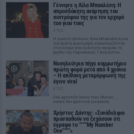
Γέννησε η Λίλα Μπακλέση: Η
απροσδόκητη ανάρτηση του
συντρόφου της για τον ερχομό
του γιου τους
ΧΤΕΣ
Η γνωστή ηθοποιός Λίλα Μπακλέση έγινε
για πρώτη φορά μαμά, καλωσορίζοντας
στον κόσμο ένα υγιέστατο αγοράκι το
βράδυ της Παρασκευής 7 Αυγούστου.
Νοσηλεύτρια πήγε κομμωτήριο
πρώτη φορά μετά από 4 χρόνια
– Η απίθανη μεταμόρφωσή της
έγινε viral
ΧΤΕΣ
Ενώ φρόντιζε όλους τους άλλους...
κανείς δεν φρόντισε για εκείνη
Χρήστος Δάντης: «Συνάδελφοι
προσπαθούν να ξεχάσουν ότι
έγραψα το """"My Number
One""""»