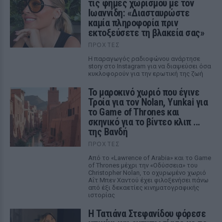
τις φήμες χωρισμού με τον
Ιωαννίδη: «Διασταυρώστε
καμία πληροφορία πριν
εκτοξεύσετε τη βλακεία σας»
ΠΡΟΧΤΈΣ
Η παραγωγός ραδιοφώνου ανάρτησε
story στο Instagram για να διαψεύσει όσα
κυκλοφορούν για την ερωτική της ζωή
Το μαροκινό χωριό που έγινε
Τροία για τον Nolan, Yunkai για
το Game of Thrones και
σκηνικό για το βίντεο κλιπ ...
της Βανδή
ΠΡΟΧΤΈΣ
Από το «Lawrence of Arabia» και το Game
of Thrones μέχρι την «Οδύσσεια» του
Christopher Nolan, το οχυρωμένο χωριό
Αΐτ Μπεν Χαντού έχει φιλοξενήσει πάνω
από έξι δεκαετίες κινηματογραφικής
ιστορίας
Η Τατιάνα Στεφανίδου φόρεσε