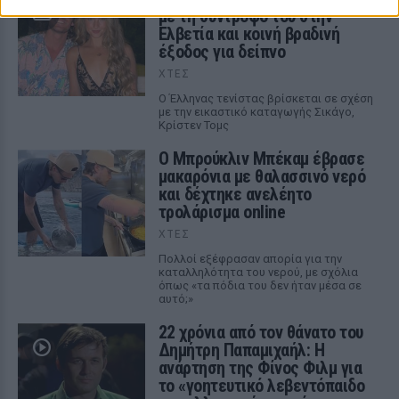
με τη σύντροφό του στην
Ελβετία και κοινή βραδινή
έξοδος για δείπνο
ΧΤΕΣ
Ο Έλληνας τενίστας βρίσκεται σε σχέση
με την εικαστικό καταγωγής Σικάγο,
Κρίστεν Τομς
Ο Μπρούκλιν Μπέκαμ έβρασε
μακαρόνια με θαλασσινό νερό
και δέχτηκε ανελέητο
τρολάρισμα online
ΧΤΕΣ
Πολλοί εξέφρασαν απορία για την
καταλληλότητα του νερού, με σχόλια
όπως «τα πόδια του δεν ήταν μέσα σε
αυτό;»
22 χρόνια από τον θάνατο του
Δημήτρη Παπαμιχαήλ: Η
ανάρτηση της Φίνος Φιλμ για
το «γοητευτικό λεβεντόπαιδο