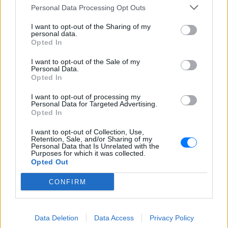
παραλία
Personal Data Processing Opt Outs
ΧΤΕΣ
I want to opt-out of the Sharing of my
Μέσα από ανάρτηση στο Instagram
personal data.
μοιράστηκε στιγμές από τις
Opted In
καλοκαιρινές της διακοπές στο νησί των
ανέμων
I want to opt-out of the Sale of my
Personal Data.
Opted In
I want to opt-out of processing my
Personal Data for Targeted Advertising.
Opted In
I want to opt-out of Collection, Use,
H Ιωάννα Σιαμπάνη ανέβασε φωτογραφίες με
Retention, Sale, and/or Sharing of my
Personal Data that Is Unrelated with the
τους γιους της – Η στιγμή του θηλασμού και οι
Purposes for which it was collected.
μέρες χωρίς πρόγραμμα
Opted Out
Η πρώην παίκτρια του «My Style Rocks» και ο Τζίμης
CONFIRM
Σταθοκωστόπουλος απέκτησαν πρόσφατα το δεύτερο
παιδί τους
ΧΤΕΣ
Data Deletion
Data Access
Privacy Policy
Στέφανος Τσιτσιπάς: Αγκαλιά