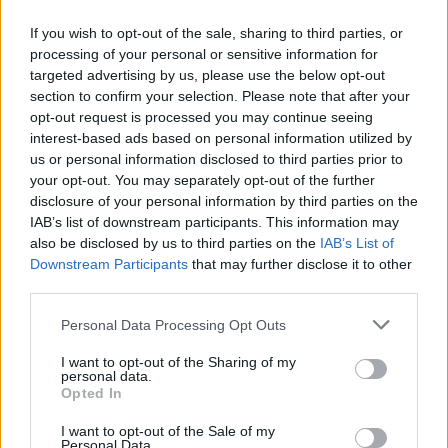
If you wish to opt-out of the sale, sharing to third parties, or
processing of your personal or sensitive information for
targeted advertising by us, please use the below opt-out
section to confirm your selection. Please note that after your
opt-out request is processed you may continue seeing
ΔΕΙΤΕ ΕΠΙΣΗΣ
interest-based ads based on personal information utilized by
us or personal information disclosed to third parties prior to
your opt-out. You may separately opt-out of the further
ΣΤΗΝ ΙΔΙΑ ΚΑΤΗΓΟΡΙΑ
disclosure of your personal information by third parties on the
IAB’s list of downstream participants. This information may
Ατύχημα για τον Ιβάν Σβιτάιλο
also be disclosed by us to third parties on the
IAB’s List of
στην Κέρκυρα: «Θα σηκωθώ πιο
Downstream Participants
that may further disclose it to other
δυνατός»
third parties.
ΣΉΜΕΡΑ
Personal Data Processing Opt Outs
Ο ηθοποιός και χορευτής μοιράστηκε
στο Instagram μια φωτογραφία από
I want to opt-out of the Sharing of my
πρόσφατη εξέτασή του, με ένα μήνυμα
personal data.
θάρρους
Opted In
Φοβερή ιστορία στον ΟΦΗ:
I want to opt-out of the Sale of my
Ένας κάτοχος εισιτηρίου
Personal Data.