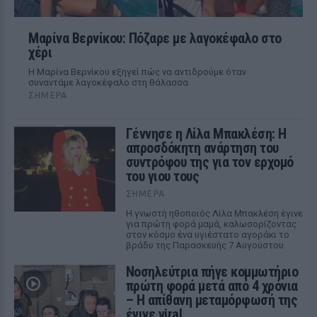
Μαρίνα Βερνίκου: Πόζαρε με λαγοκέφαλο στο
χέρι
Η Μαρίνα Βερνίκου εξηγεί πώς να αντιδρούμε όταν
συναντάμε λαγοκέφαλο στη θάλασσα
ΣΉΜΕΡΑ
Γέννησε η Λίλα Μπακλέση: Η
απροσδόκητη ανάρτηση του
συντρόφου της για τον ερχομό
του γιου τους
ΣΉΜΕΡΑ
Η γνωστή ηθοποιός Λίλα Μπακλέση έγινε
για πρώτη φορά μαμά, καλωσορίζοντας
στον κόσμο ένα υγιέστατο αγοράκι το
βράδυ της Παρασκευής 7 Αυγούστου.
Νοσηλεύτρια πήγε κομμωτήριο
πρώτη φορά μετά από 4 χρόνια
– Η απίθανη μεταμόρφωσή της
έγινε viral