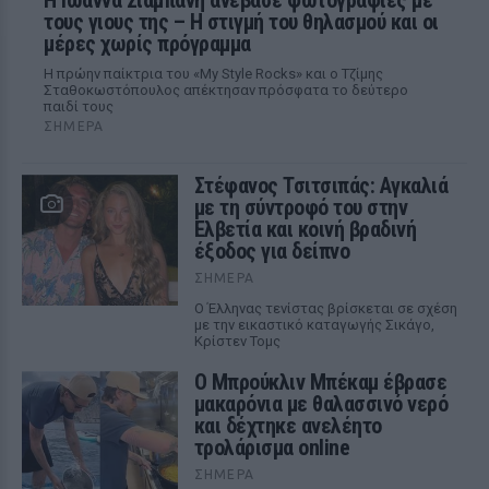
H Ιωάννα Σιαμπάνη ανέβασε φωτογραφίες με
τους γιους της – Η στιγμή του θηλασμού και οι
μέρες χωρίς πρόγραμμα
Η πρώην παίκτρια του «My Style Rocks» και ο Τζίμης
Σταθοκωστόπουλος απέκτησαν πρόσφατα το δεύτερο
παιδί τους
ΣΉΜΕΡΑ
Στέφανος Τσιτσιπάς: Αγκαλιά
με τη σύντροφό του στην
Ελβετία και κοινή βραδινή
έξοδος για δείπνο
ΣΉΜΕΡΑ
Ο Έλληνας τενίστας βρίσκεται σε σχέση
με την εικαστικό καταγωγής Σικάγο,
Κρίστεν Τομς
Ο Μπρούκλιν Μπέκαμ έβρασε
μακαρόνια με θαλασσινό νερό
και δέχτηκε ανελέητο
τρολάρισμα online
ΣΉΜΕΡΑ