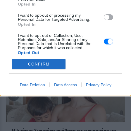
διαρκείας είναι μόλις 2 μηνών
Opted In
ΣΉΜΕΡΑ
I want to opt-out of processing my
Οπαδός από κούνια κυριολεκτικά στον
Personal Data for Targeted Advertising.
ΟΦΗ
Opted In
Διακοπές στη Μύκονο για τη
I want to opt-out of Collection, Use,
Βάλια Χατζηθεοδώρου ‑ οι
Retention, Sale, and/or Sharing of my
Personal Data that Is Unrelated with the
φωτογραφίες με μαγιό στην
Purposes for which it was collected.
παραλία
Opted Out
ΣΉΜΕΡΑ
CONFIRM
Μέσα από ανάρτηση στο Instagram
μοιράστηκε στιγμές από τις
καλοκαιρινές της διακοπές στο νησί των
ανέμων
Data Deletion
Data Access
Privacy Policy