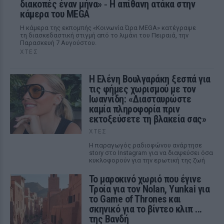
διακοπές έναν μήνα» ‑ Η απίθανη ατάκα στην
κάμερα του MEGA
Η κάμερα της εκπομπής «Κοινωνία Ώρα MEGA» κατέγραψε
τη διασκεδαστική στιγμή από το λιμάνι του Πειραιά, την
Παρασκευή 7 Αυγούστου.
ΧΤΕΣ
Η Ελένη Βουλγαράκη ξεσπά για
τις φήμες χωρισμού με τον
Ιωαννίδη: «Διασταυρώστε
καμία πληροφορία πριν
εκτοξεύσετε τη βλακεία σας»
ΧΤΕΣ
Η παραγωγός ραδιοφώνου ανάρτησε
story στο Instagram για να διαψεύσει όσα
κυκλοφορούν για την ερωτική της ζωή
Το μαροκινό χωριό που έγινε
Τροία για τον Nolan, Yunkai για
το Game of Thrones και
σκηνικό για το βίντεο κλιπ ...
της Βανδή