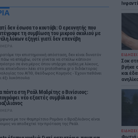
Ινφαντ
ΡΙΑ
ιατί δεν έσωσα το κουτάβι: Ο ερευνητής που
ατέγραφε τη συμβίωση του μικρού σκυλιού με
γέλη λύκων εξηγεί γιατί δεν επενέβη
ΉΜΕΡΑ
ρατάμε την επιστημονική απόσταση, δεν είναι δυνατόν
ΕΙΔΗΣΕΙ
 πάω να επέμβω, ούτε γίνεται να στείλω κάποιον
Σοκ στ
ηνίατρο σε ένα μέρος όπου υπάρχει αγέλη με λύκους,
βγήκε 
ναι επικίνδυνο» λέει στο protothema.gr ο διδάκτορας
και έδε
ολογίας του ΑΠΘ, Θεόδωρος Κομηνός - Έχουν πεθάνει
ι έξι λυκόπουλα
ανηλίκα
ια πάντα στη Ρεάλ Μαδρίτης ο Βινίσιους:
πογράφει νέο εξαετές συμβόλαιο ο
ραζιλιάνος
ΉΜΕΡΑ
μφωνα με τον Φαμπρίτσιο Ρομάνο ο Βραζιλιάνος είναι
οιμος να αποδεχτεί την πρόταση της Ρεάλ
ΕΙΔΗΣΕΙ
Φωτιά 
eta έξυπνα γυαλιά: Γιατί εστιατόρια, παμπ και