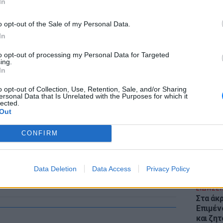
In
o opt-out of the Sale of my Personal Data.
In
to opt-out of processing my Personal Data for Targeted
ing.
In
ΕΙΔΗΣΕΙ
Θέουτα:
o opt-out of Collection, Use, Retention, Sale, and/or Sharing
γεμάτο
ersonal Data that Is Unrelated with the Purposes for which it
lected.
παραμέ
Out
CONFIRM
Data Deletion
Data Access
Privacy Policy
ΕΙΔΗΣΕΙ
Στα άκ
Επιμέν
και ζητ