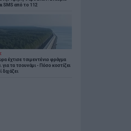
αι SMS από το 112
Σ
ώρα έχτισε τσιμεντένιο φράγμα
. για τα τσουνάμι - Πόσο κοστίζει
τί διχάζει