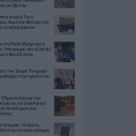
σει η αγέλη των λύκων –
ακτικό βίντεο
πνα γυαλιά: Γιατί
ρια, παμπ και θέατρα στη
α τα απαγορεύουν
τα στη Ρεάλ Μαδρίτης ο
υς: Υπογράφει νέο εξαετές
ιο ο Βραζιλιάνος
τός του Τραμπ: Το κρυφό
διαδοχής στην ηγεσία του
 39χρονη ήπιε με την
κόρη της σε boat trip και
σε ξενοδοχείο και
Υγείας
ια Ίντερνετ: Η πρώτη
ίδα στην ιστορία υπάρχει