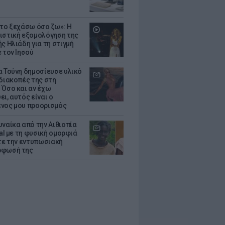
 το ξεχάσω όσο ζω»: Η
ιστική εξομολόγηση της
ς Ηλιάδη για τη στιγμή
 τον Ιησού
α Τούνη δημοσίευσε υλικό
 διακοπές της στη
 Όσο και αν έχω
ι, αυτός είναι ο
νος μου προορισμός
υναίκα από την Αιθιοπία
ral με τη φυσική ομορφιά
ίτε την εντυπωσιακή
ρφωσή της