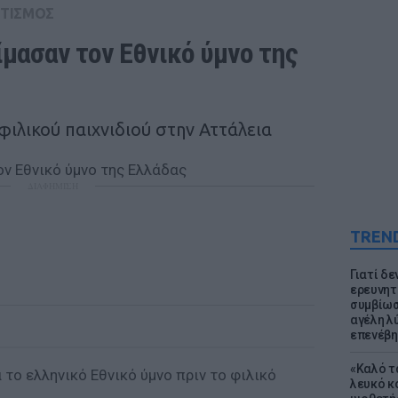
ΤΙΣΜΟΣ
μασαν τον Εθνικό ύμνο της 
 φιλικού παιχνιδιού στην Αττάλεια
ΔΙΑΦΗΜΙΣΗ
TREN
Γιατί δε
ερευνητ
συμβίωσ
αγέλη λύ
επενέβη
«Καλό τα
το ελληνικό Εθνικό ύμνο πριν το φιλικό
λευκό κ