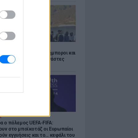
Σ
 «Οι κάτοικοι είναι ανήμποροι και
ι αγωνία» - 5.000 μετανάστες
νουν στην περιοχή
Σ
ρα ο πόλεμος UEFA-FIFA:
ουν στο μποϊκοτάζ οι Ευρωπαίοι
ούν εγγυήσεις και το... κεφάλι του