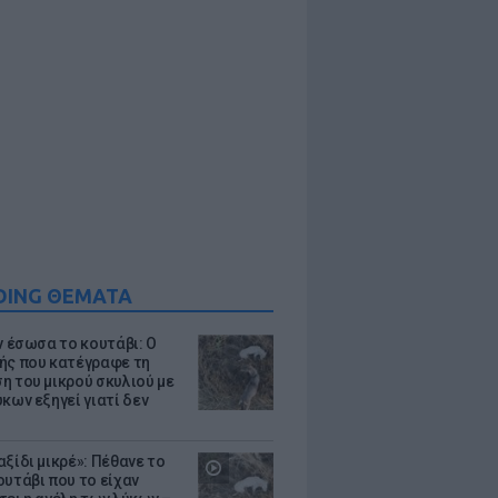
DING ΘΕΜΑΤΑ
ν έσωσα το κουτάβι: Ο
ής που κατέγραφε τη
η του μικρού σκυλιού με
κων εξηγεί γιατί δεν
ξίδι μικρέ»: Πέθανε το
ουτάβι που το είχαν