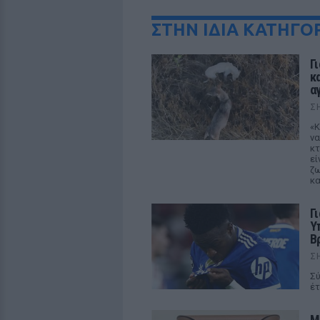
ΣΤΗΝ ΙΔΙΑ ΚΑΤΗΓΟ
Γ
κ
α
Σ
«Κ
να
κτ
εί
ζω
κα
Γ
Υ
Β
Σ
Σύ
έτ
M