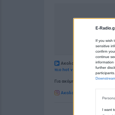
E-Radio.g
If you wish 
sensitive in
confirm you
continue se
information 
Ακολουθήστε το E-Radio.
further disc
πιο hot νέα
.
participants
Downstream 
Για ακόμη περισσότερα
νέα
,
Ακολουθήστε το E-Radio.g
Persona
I want t