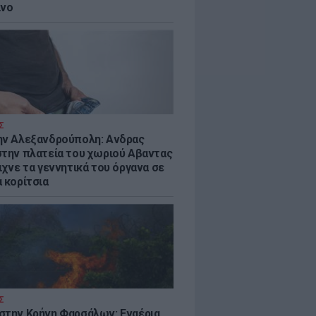
ίνο
Σ
ην Αλεξανδρούπολη: Ανδρας
στην πλατεία του χωριού Αβαντας
ιχνε τα γεννητικά του όργανα σε
 κορίτσια
Σ
στην Κρήνη Φαρσάλων: Εναέρια