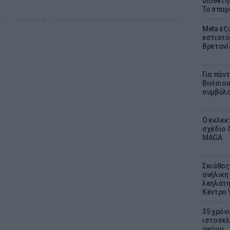
υιοθετή
Το σπαρ
ΔΙΑΦΗΜΙΣΗ
Meta έξυ
εστιατό
Βρετανί
Για πάν
Βινίσιο
συμβόλα
Ο εκλεκ
σχέδιο 
MAGA
Σκιάθος:
ανήλικη 
λεηλάτη
Κέντρο 
35 χρόν
ιστοσελ
ακόμα