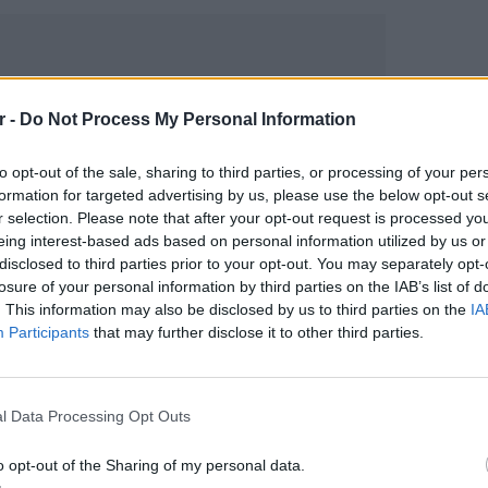
r -
Do Not Process My Personal Information
to opt-out of the sale, sharing to third parties, or processing of your per
formation for targeted advertising by us, please use the below opt-out s
r selection. Please note that after your opt-out request is processed y
eing interest-based ads based on personal information utilized by us or
disclosed to third parties prior to your opt-out. You may separately opt-
gr στο
Google News
και μάθετε πρώτοι
τα
losure of your personal information by third parties on the IAB’s list of
. This information may also be disclosed by us to third parties on the
IA
Participants
that may further disclose it to other third parties.
 μπείτε στην
ροή ειδήσεων
του E-Daily.gr
r και στο Instagram
ΕΙΔΗΣΕΙ
l Data Processing Opt Outs
Συμφων
ΔΙΑΦΗΜΙΣΗ
Στην αμ
o opt-out of the Sharing of my personal data.
ευρώ