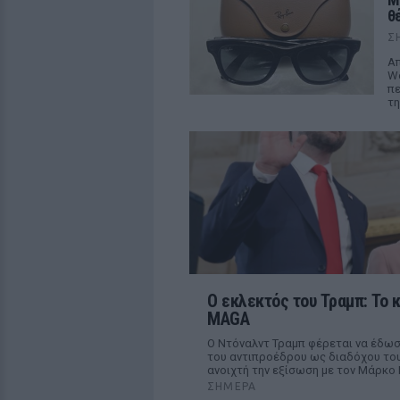
θ
Σ
Απ
We
πε
τη
Ο εκλεκτός του Τραμπ: Το 
MAGA
Ο Ντόναλντ Τραμπ φέρεται να έδωσ
του αντιπροέδρου ως διαδόχου του
ανοιχτή την εξίσωση με τον Μάρκο 
ΣΉΜΕΡΑ