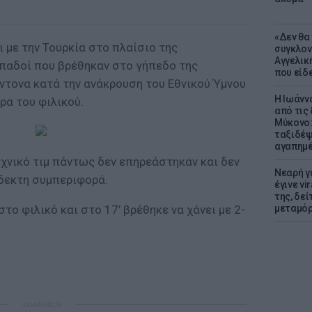
«Δεν θα
ι με την Τουρκία στο πλαίσιο της
συγκλον
Αγγελική
οπαδοί που βρέθηκαν στο γήπεδο της
που είδε
τονα κατά την ανάκρουση του Εθνικού Ύμνου
Η Ιωάνν
ρα του φιλικού.
από τις
Μύκονο:
ταξιδέψε
αγαπημέ
τεχνικό τιμ πάντως δεν επηρεάστηκαν και δεν
Νεαρή γ
δεκτη συμπεριφορά.
έγινε vi
της, δε
το φιλικό και στο 17’ βρέθηκε να χάνει με 2-
μεταμό
ΔΙΑΦΗΜΙΣΗ