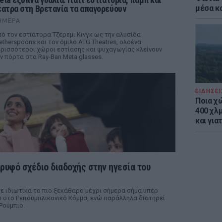
έατρα στη Βρετανία τα απαγορεύουν
μέσα κ
ΉΜΕΡΑ
ό τον εστιάτορα Τζέρεμι Κινγκ ως την αλυσίδα
therspoons και τον όμιλο ATG Theatres, ολοένα
ρισσότεροι χώροι εστίασης και ψυχαγωγίας κλείνουν
ν πόρτα στα Ray-Ban Meta glasses.
ΕΙΔΗΣΕΙ
Ποια χ
400 χλμ
και για
κρυφό σχέδιο διαδοχής στην ηγεσία του
ε ιδιωτικά το πιο ξεκάθαρο μέχρι σήμερα σήμα υπέρ
 στο Ρεπουμπλικανικό Κόμμα, ενώ παράλληλα διατηρεί
Ρούμπιο.