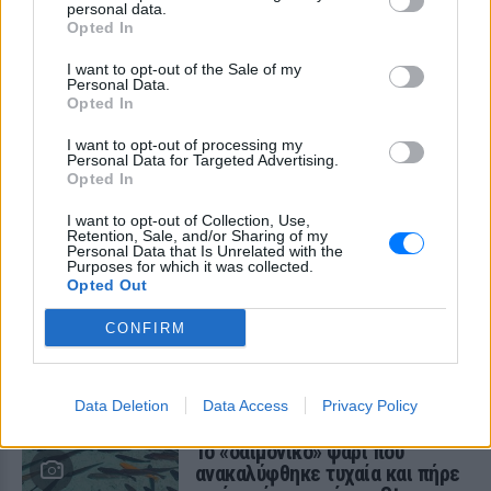
personal data.
ΠΡΟΧΤΈΣ
Opted In
I want to opt-out of the Sale of my
Σάλος στο Λονδίνο με αφίσα
Personal Data.
της «Μούμιας» που θύμιζε
Opted In
νεκρό παιδί ‑ Την απέσυραν από
το μετρό
I want to opt-out of processing my
Personal Data for Targeted Advertising.
ΠΡΙΝ 3 ΜΈΡΕΣ
Opted In
Οι αρμόδιες βρετανικές αρχές έκριναν
ότι το υλικό ήταν ικανό να προκαλέσει
I want to opt-out of Collection, Use,
αναστάτωση σε ανήλικους
Retention, Sale, and/or Sharing of my
Personal Data that Is Unrelated with the
Purposes for which it was collected.
Το ελληνικό comfort TV έχει
Opted Out
όνομα: Η σειρά που
εξακολουθεί να σαρώνει στις
CONFIRM
επαναλήψεις
ΠΡΙΝ 3 ΜΈΡΕΣ
Το τηλεοπτικό φαινόμενο που βλέπουμε
Data Deletion
Data Access
Privacy Policy
ξανά και ξανά εδώ και 35 χρόνια
Το «δαιμονικό» ψάρι που
ανακαλύφθηκε τυχαία και πήρε