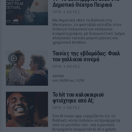
Δημοτικό Θέατρο Πειραιά
ΠΡΙΝ 4 ΜΈΡΕΣ
Με θεματική «Από τη Βαλτική στη
Μεσόγειο», το φεστιβάλ εστιάζει στον
διάλογο πολωνικού και ελληνικού
κινηματογράφου, με διαγωνιστικό τμήμα
ελληνικών ταινιών μικρού μήκους και
χρηματικά έπαθλα.
Ταινίες της εβδομάδας: Φουλ
του γαλλικού σινεμά
ΠΡΙΝ 4 ΜΈΡΕΣ
ΑΘΗΝΑ
από 06/08 έως 12/08
Το hit του καλοκαιριού
φτιάχτηκε από AI;
ΠΡΙΝ 5 ΜΈΡΕΣ
Ένα AI music app ισχυρίζεται ότι το
Rubberz «πολύ πιθανό» να προέρχεται
από το μοντέλο του - και η μουσική
βιομηχανία αναρωτιέται αν η χρήση