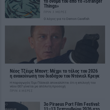
το όνομά του από το «Stranger
Things»
ΠΡΙΝ 3 ΜΈΡΕΣ
Ο λόγος για το Demon Cavefish
Νέος Τζέιμς Μποντ: Μέχρι το τέλος του 2026
η ανακοίνωση του διαδόχου του Ντάνιελ Κρεγκ
Η παραγωγός Έιμι Πάσκαλ αποκαλύπτει ότι η επιλογή του
νέου 007 γίνεται με απόλυτη προσοχή
ΠΡΙΝ 4 ΜΈΡΕΣ
3ο Piraeus Port Film Festival:
11–13 Σεπτεμβρίου 2026 στο