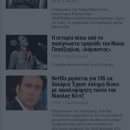
ΠΡΙΝ 6 ΜΈΡΕΣ
Η ερμηνεία της διακρίθηκε στον
παγκόσμιο διαγωνισμό
#GetTheReLoadOut και κυκλοφορεί τώρα
σε όλες τις ψηφιακές πλατφόρμες μέσω
Minos EMI.
Η ιστορία πίσω από το
πασίγνωστο τραγούδι του Νίκου
Παπάζογλου, «Αύγουστος»
ΠΡΙΝ 1 ΕΒΔΟΜΆΔΑ
Τι κρύβεται πίσω από τους στίχους
Netflix μηνύεται για 105 εκ.
δολάρια: Έχασε σκληρό δίσκο
με ακυκλοφόρητη ταινία του
Νίκολας Κέιτζ
ΠΡΙΝ 1 ΕΒΔΟΜΆΔΑ
Παραγωγοί της πολεμικής ταινίας
«Fortitude» ισχυρίζονται ότι το μοναδικό,
μη κρυπτογραφημένο master αντίγραφο
εξαφανίστηκε μετά από κλοπή στα
κεντρικά γραφεία της πλατφόρμας στο