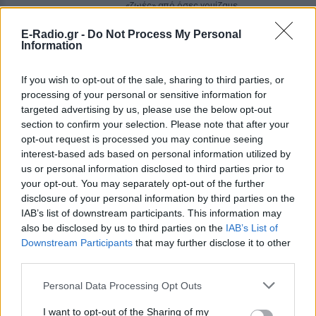
«ζωές» από όσες νομίζαμε
Η κωμωδία που σατίρισε τον
E-Radio.gr -
Do Not Process My Personal
νεοπλουτισμό και παραμένει
Information
επίκαιρη
ΠΡΟΧΤΈΣ
If you wish to opt-out of the sale, sharing to third parties, or
processing of your personal or sensitive information for
108 επεισόδια γέλιου: Η σειρά του Χάρη
Ρώμα που αξίζει να δούμε ξανά στις
targeted advertising by us, please use the below opt-out
επαναλήψεις
section to confirm your selection. Please note that after your
opt-out request is processed you may continue seeing
interest-based ads based on personal information utilized by
us or personal information disclosed to third parties prior to
your opt-out. You may separately opt-out of the further
disclosure of your personal information by third parties on the
IAB’s list of downstream participants. This information may
also be disclosed by us to third parties on the
IAB’s List of
Downstream Participants
that may further disclose it to other
third parties.
5 ταινίες του Netflix για να δεις στις διακοπές
Personal Data Processing Opt Outs
Aνάλαφρες, διασκεδαστικές και ταξιδιάρικες ιστορίες που
I want to opt-out of the Sharing of my
προσφέρουν την απόλυτη αίσθηση απόδρασης