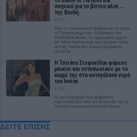
το Game of Thrones και
σκηνικό για το βίντεο κλιπ ...
της Βανδή
ΧΤΕΣ
Από το «Lawrence of Arabia» και το Game
of Thrones μέχρι την «Οδύσσεια» του
Christopher Nolan, το οχυρωμένο χωριό
Αΐτ Μπεν Χαντού έχει φιλοξενήσει πάνω
από έξι δεκαετίες κινηματογραφικής
ιστορίας
Η Τατιάνα Στεφανίδου φόρεσε
μπικίνι και εντυπωσίασε με το
κορμί της στα καταγάλανα νερά
του Ιονίου
ΧΤΕΣ
Οι φωτογραφίες που ανέβασε η
παρουσιάστρια από τις διακοπές της με
τον Νίκο Ευαγγελάτο στα Επτάνησα
ΔΕΙΤΕ ΕΠΙΣΗΣ