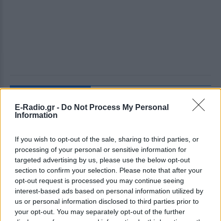
ΔΕΙΤΕ ΕΠΙΣΗΣ
E-Radio.gr -
Do Not Process My Personal
Information
ΣΤΗΝ ΙΔΙΑ ΚΑΤΗΓΟΡΙΑ
If you wish to opt-out of the sale, sharing to third parties, or
Ατύχημα για τον Ιβάν Σβιτάιλο
processing of your personal or sensitive information for
στην Κέρκυρα: «Θα σηκωθώ πιο
targeted advertising by us, please use the below opt-out
δυνατός»
section to confirm your selection. Please note that after your
ΣΉΜΕΡΑ
opt-out request is processed you may continue seeing
Ο ηθοποιός και χορευτής μοιράστηκε
interest-based ads based on personal information utilized by
στο Instagram μια φωτογραφία από
us or personal information disclosed to third parties prior to
πρόσφατη εξέτασή του, με ένα μήνυμα
your opt-out. You may separately opt-out of the further
θάρρους