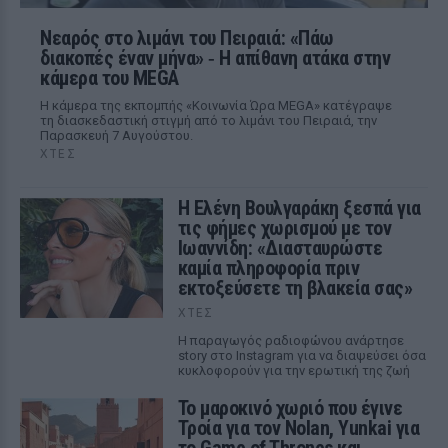
Νεαρός στο λιμάνι του Πειραιά: «Πάω
διακοπές έναν μήνα» ‑ Η απίθανη ατάκα στην
κάμερα του MEGA
Η κάμερα της εκπομπής «Κοινωνία Ώρα MEGA» κατέγραψε
τη διασκεδαστική στιγμή από το λιμάνι του Πειραιά, την
Παρασκευή 7 Αυγούστου.
ΧΤΕΣ
Η Ελένη Βουλγαράκη ξεσπά για
τις φήμες χωρισμού με τον
Ιωαννίδη: «Διασταυρώστε
καμία πληροφορία πριν
εκτοξεύσετε τη βλακεία σας»
ΧΤΕΣ
Η παραγωγός ραδιοφώνου ανάρτησε
story στο Instagram για να διαψεύσει όσα
κυκλοφορούν για την ερωτική της ζωή
Το μαροκινό χωριό που έγινε
Τροία για τον Nolan, Yunkai για