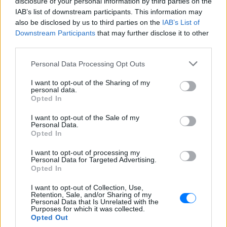
disclosure of your personal information by third parties on the
Φοβερή ιστορία στον ΟΦΗ:
IAB’s list of downstream participants. This information may
Ένας κάτοχος εισιτηρίου
also be disclosed by us to third parties on the
IAB’s List of
διαρκείας είναι μόλις 2 μηνών
Downstream Participants
that may further disclose it to other
ΣΉΜΕΡΑ
third parties.
Οπαδός από κούνια κυριολεκτικά στον
Personal Data Processing Opt Outs
ΟΦΗ
Διακοπές στη Μύκονο για τη
I want to opt-out of the Sharing of my
personal data.
Βάλια Χατζηθεοδώρου ‑ οι
Opted In
φωτογραφίες με μαγιό στην
παραλία
I want to opt-out of the Sale of my
Personal Data.
ΣΉΜΕΡΑ
Opted In
Μέσα από ανάρτηση στο Instagram
μοιράστηκε στιγμές από τις
I want to opt-out of processing my
καλοκαιρινές της διακοπές στο νησί των
Personal Data for Targeted Advertising.
ανέμων
Opted In
I want to opt-out of Collection, Use,
Retention, Sale, and/or Sharing of my
Personal Data that Is Unrelated with the
Purposes for which it was collected.
Opted Out