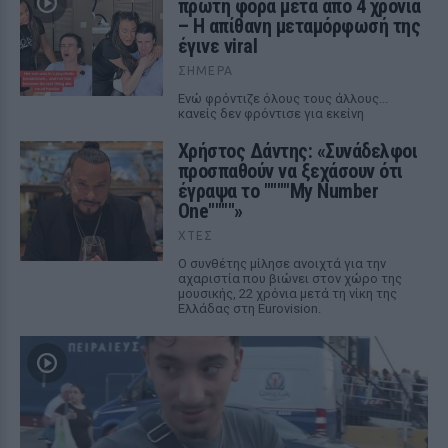
πρώτη φορά μετά από 4 χρόνια
– Η απίθανη μεταμόρφωσή της
έγινε viral
ΣΉΜΕΡΑ
Ενώ φρόντιζε όλους τους άλλους...
κανείς δεν φρόντισε για εκείνη
Χρήστος Δάντης: «Συνάδελφοι
προσπαθούν να ξεχάσουν ότι
έγραψα το """"My Number
One""""»
ΧΤΕΣ
Ο συνθέτης μίλησε ανοιχτά για την
αχαριστία που βιώνει στον χώρο της
μουσικής, 22 χρόνια μετά τη νίκη της
Ελλάδας στη Eurovision.