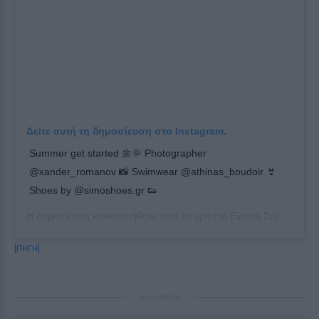
Δείτε αυτή τη δημοσίευση στο Instagram.
Summer get started 🌼🌞 Photographer
@xander_romanov 📸 Swimwear @athinas_boudoir 👙
Shoes by @simoshoes.gr 👟
Η δημοσίευση κοινοποιήθηκε από το χρήστη
Ειρήνη Στεριανού
(@
[ΠΗΓΗ]
ΔΙΑΦΗΜΙΣΗ