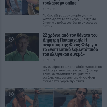
τρολάρισμα online
ΣΉΜΕΡΑ
Πολλοί εξέφρασαν απορία για την
καταλληλότητα του νερού, με σχόλια
όπως «τα πόδια του δεν ήταν μέσα σε
αυτό;»
22 χρόνια από τον θάνατο του
Δημήτρη Παπαμιχαήλ: Η
ανάρτηση της Φίνος Φιλμ για
το «γοητευτικό λεβεντόπαιδο
του ελληνικού σινεμά»
ΣΉΜΕΡΑ
Τον θυμόμαστε ως σπουδαίο ηθοποιό και
καλλιτέχνη που αποτέλεσε, μαζί με την
Αλίκη, αναπόσπαστο κομμάτι της
μεγάλης οικογένειας της Φίνος Φιλμ,
αναφέρεται χαρακτηριστικά